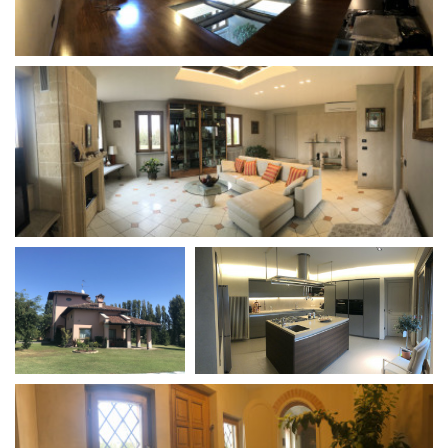
La Grazia - Immagini e
Rete regionale
location della Torino di Paolo
Bilancio sociale
Sorrentino
Amministrazione
Open Day
trasparente
Ciak in TOur!
Bandi e gare
Sostenibilità ambientale
FESTIVAL, MARKETS,
AWARDS
SERVIZI
International Film Festival
Servizi generali
Rotterdam
Location scouting
Berlinale Internationalen
Filmfestspiele Berlin
Spazi nella sede FCTP
Festival de Cannes
Sala Casting
Biografilm Festival - Bio to B
Sala Paolo Tenna
Industry Days
Locarno Film Festival
FILM FUNDS
Mostra Internazionale d’Arte
Piemonte Film Tv Fund
Cinematografica Venezia
Piemonte Film Tv
Toronto International Film
Development Fund
Festival
Piemonte Doc Film Fund
Festa del Cinema di Roma