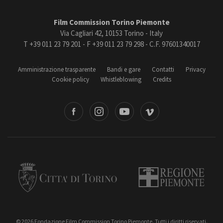
Film Commission Torino Piemonte
Via Cagliari 42, 10153 Torino - Italy
T +39 011 23 79 201 - F +39 011 23 79 298 - C.F. 97601340017
Amministrazione trasparente
Bandi e gare
Contatti
Privacy
Cookie policy
Whistleblowing
Credits
book
Instagram
Youtube
Vimeo
Torino
Regione Piemonte
© 2026 Fondazione Film Commission Torino Piemonte. Tutti i diritti riservati.