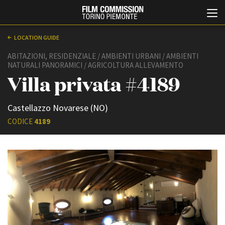
LOCATION GUIDE
ABITAZIONI, RESIDENZIALE / AMBIENTI URBANI / AMBIENTI
NATURALI PANORAMICI / AGRICOLTURA ALLEVAMENTO
Villa privata #4189
Castellazzo Novarese (NO)
CODICE
4189
Italiano
English
ABOUT
EVENTI, SPECIALI
Chi siamo
Anteprime in Piemonte
Storia della Fondazione
TFI Torino Film Industry -
Production Days
Contatti
Avenue Cove - Erasmus +
La sede
Guarda che storia!
Partner