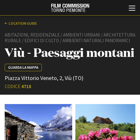
LOCATION GUIDE
ABITAZIONI, RESIDENZIALE / AMBIENTI URBANI / ARCHITETTURA
RURALE / EDIFICI DI CULTO / AMBIENTI NATURALI PANORAMICI
Viù - Paesaggi montani
GUARDA LA MAPPA
Piazza Vittorio Veneto, 2, Viù (TO)
Italiano
English
CODICE
4718
ABOUT
EVENTI, SPECIALI
Chi siamo
Anteprime in Piemonte
Storia della Fondazione
TFI Torino Film Industry -
Production Days
Contatti
Avenue Cove - Erasmus +
La sede
Guarda che storia!
Partner