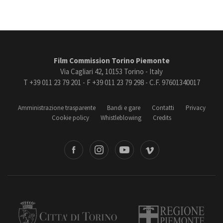
Film Commission Torino Piemonte
Via Cagliari 42, 10153 Torino - Italy
T +39 011 23 79 201 - F +39 011 23 79 298 - C.F. 97601340017
Amministrazione trasparente
Bandi e gare
Contatti
Privacy
Cookie policy
Whistleblowing
Credits
book
Instagram
Youtube
Vimeo
Torino
Regione Piemonte