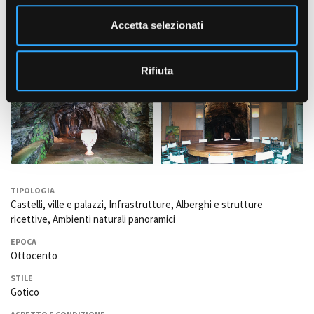
e
n
Accetta selezionati
s
o
Rifiuta
TIPOLOGIA
Castelli, ville e palazzi, Infrastrutture, Alberghi e strutture
ricettive, Ambienti naturali panoramici
EPOCA
Ottocento
STILE
Gotico