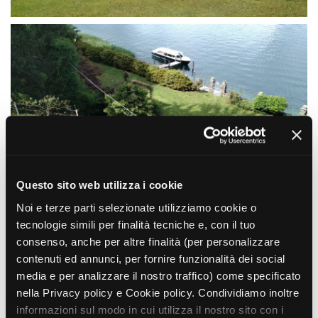
Short Film Fund
Torino Film Festival
David di Donatello
PRODUCTION GUIDE
Nastri d’Argento
Società di produzione
Premio Solinas
Strutture di servizio
Professionisti
STRUMENTI
Attrici-Attori
Location - Accedi al tuo
Beginners
profilo
Location - Nuovo utente
LOCATION GUIDE
Newsletter
Lavora con noi
Questo sito web utilizza i cookie
FILM DATABASE
Stage - Tirocini - Scuola e
Noi e terze parti selezionate utilizziamo cookie o
Lavoro
tecnologie simili per finalità tecniche e, con il tuo
Elenco Operatori Economici
BOOK DATABASE
per affidamento lavori in
consenso, anche per altre finalità (per personalizzare
economia
contenuti ed annunci, per fornire funzionalità dei social
NEWS
media e per analizzare il nostro traffico) come specificato
nella Privacy policy e Cookie policy. Condividiamo inoltre
CASTING
informazioni sul modo in cui utilizza il nostro sito con i