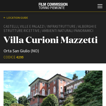
LOCATION GUIDE
CASTELLI, VILLE E PALAZZI / INFRASTRUTTURE / ALBERGHI E
STRUTTURE RICETTIVE / AMBIENTI NATURALI PANORAMICI
Villa Curioni Mazzetti
Orta San Giulio (NO)
CODICE
4295
Italiano
English
ABOUT
EVENTI, SPECIALI
Chi siamo
Anteprime in Piemonte
Storia della Fondazione
TFI Torino Film Industry -
Production Days
Contatti
Avenue Cove - Erasmus +
La sede
Guarda che storia!
Partner