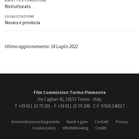
ASPETTO E CONDIZIONE
Ristrutturato
LOCALIZZAZIONE
Novara e provincia
Ultimo aggiornamento: 18 Luglio 2022
Film Commission Torino Piemonte
Via Cagliari 42, 10153 Torino - Italy
T +39 011 23 79 201 - F +39 011 23 79 298 - C.F. 97601340017
Amministrazione trasparente
Bandi e gare
Contatti
Privacy
Cookie policy
Whistleblowing
Credits