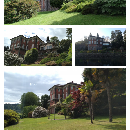
La Grazia - Immagini e
Rete regionale
location della Torino di Paolo
Bilancio sociale
Sorrentino
Amministrazione
Open Day
trasparente
Ciak in TOur!
Bandi e gare
Sostenibilità ambientale
FESTIVAL, MARKETS,
AWARDS
SERVIZI
International Film Festival
Servizi generali
Rotterdam
Location scouting
Berlinale Internationalen
Filmfestspiele Berlin
Spazi nella sede FCTP
Festival de Cannes
Sala Casting
Biografilm Festival - Bio to B
Sala Paolo Tenna
Industry Days
Locarno Film Festival
FILM FUNDS
Mostra Internazionale d’Arte
Piemonte Film Tv Fund
Cinematografica Venezia
Piemonte Film Tv
Toronto International Film
Development Fund
Festival
Piemonte Doc Film Fund
Festa del Cinema di Roma