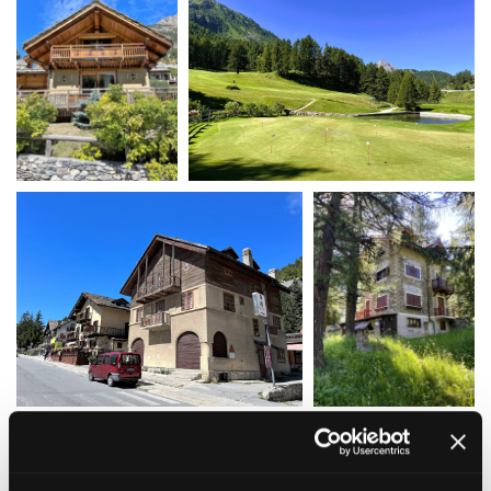
Short Film Fund
Torino Film Festival
David di Donatello
PRODUCTION GUIDE
Nastri d’Argento
Società di produzione
Premio Solinas
Strutture di servizio
Professionisti
STRUMENTI
Attrici-Attori
Location - Accedi al tuo
Beginners
profilo
Location - Nuovo utente
LOCATION GUIDE
Newsletter
Lavora con noi
FILM DATABASE
Stage - Tirocini - Scuola e
Lavoro
Elenco Operatori Economici
BOOK DATABASE
per affidamento lavori in
economia
NEWS
CASTING