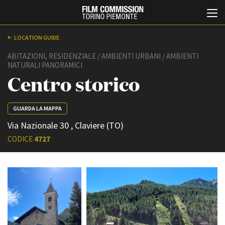
LOCATION GUIDE
ABITAZIONI, RESIDENZIALE / AMBIENTI URBANI / AMBIENTI
NATURALI PANORAMICI
Centro storico
GUARDA LA MAPPA
Via Nazionale 30 , Claviere (TO)
Italiano
English
CODICE
4727
ABOUT
EVENTI, SPECIALI
Chi siamo
Anteprime in Piemonte
Storia della Fondazione
TFI Torino Film Industry -
Production Days
Contatti
Avenue Cove - Erasmus +
La sede
Guarda che storia!
Partner