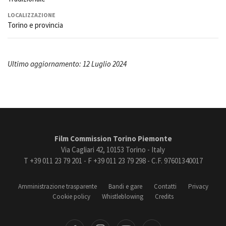
LOCALIZZAZIONE
Torino e provincia
Ultimo aggiornamento: 12 Luglio 2024
Film Commission Torino Piemonte
Via Cagliari 42, 10153 Torino - Italy
T +39 011 23 79 201 - F +39 011 23 79 298 - C.F. 97601340017
Amministrazione trasparente
Bandi e gare
Contatti
Privacy
Cookie policy
Whistleblowing
Credits
book
Instagram
Youtube
Vimeo