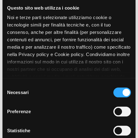
Questo sito web utilizza i cookie
Noi e terze parti selezionate utilizziamo cookie o
Amministrazione trasparente
tecnologie simili per finalità tecniche e, con il tuo
Bandi e gare
consenso, anche per altre finalità (per personalizzare
Contatti
contenuti ed annunci, per fornire funzionalità dei social
Privacy
media e per analizzare il nostro traffico) come specificato
Cookie policy
nella Privacy policy e Cookie policy. Condividiamo inoltre
Whistleblowing
informazioni sul modo in cui utilizza il nostro sito con i
Credits
nostri partner che si occupano di analisi dei dati web,
pubblicità e social media, i quali potrebbero combinarle
con altre informazioni che ha fornito loro o che hanno
S
raccolto dal suo utilizzo dei loro servizi. Puoi liberamente
Necessari
e
prestare, rifiutare o revocare il tuo consenso, in qualsiasi
l
momento. Puoi acconsentire all’utilizzo di tali tecnologie
e
Preferenze
utilizzando il pulsante “Accetta tutto”. Chiudendo questa
z
informativa, continui senza accettare.
i
o
Statistiche
n