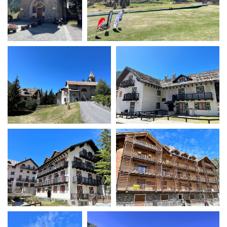
La Grazia - Immagini e
Rete regionale
location della Torino di Paolo
Bilancio sociale
Sorrentino
Amministrazione
Open Day
trasparente
Ciak in TOur!
Bandi e gare
Sostenibilità ambientale
FESTIVAL, MARKETS,
AWARDS
SERVIZI
International Film Festival
Servizi generali
Rotterdam
Location scouting
Berlinale Internationalen
Filmfestspiele Berlin
Spazi nella sede FCTP
Festival de Cannes
Sala Casting
Biografilm Festival - Bio to B
Sala Paolo Tenna
Industry Days
Locarno Film Festival
FILM FUNDS
Mostra Internazionale d’Arte
Piemonte Film Tv Fund
Cinematografica Venezia
Piemonte Film Tv
Toronto International Film
Development Fund
Festival
Piemonte Doc Film Fund
Festa del Cinema di Roma