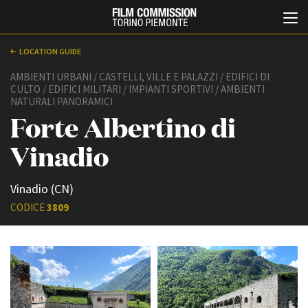
LOCATION GUIDE
AMBIENTI URBANI / CASTELLI, VILLE E PALAZZI / EDIFICI DI
CULTO / EDIFICI MILITARI / IMPIANTI SPORTIVI / AMBIENTI
NATURALI PANORAMICI
Forte Albertino di
Vinadio
Italiano
English
Vinadio (CN)
CODICE
3809
ABOUT
EVENTI, SPECIALI
Chi siamo
Anteprime in Piemonte
Storia della Fondazione
TFI Torino Film Industry -
Production Days
Contatti
Avenue Cove - Erasmus +
La sede
Guarda che storia!
Partner