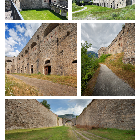
La Grazia - Immagini e
Rete regionale
location della Torino di Paolo
Bilancio sociale
Sorrentino
Amministrazione
Open Day
trasparente
Ciak in TOur!
Bandi e gare
Sostenibilità ambientale
FESTIVAL, MARKETS,
AWARDS
SERVIZI
International Film Festival
Servizi generali
Rotterdam
Location scouting
Berlinale Internationalen
Filmfestspiele Berlin
Spazi nella sede FCTP
Festival de Cannes
Sala Casting
Biografilm Festival - Bio to B
Sala Paolo Tenna
Industry Days
Locarno Film Festival
FILM FUNDS
Mostra Internazionale d’Arte
Piemonte Film Tv Fund
Cinematografica Venezia
Piemonte Film Tv
Toronto International Film
Development Fund
Festival
Piemonte Doc Film Fund
Festa del Cinema di Roma