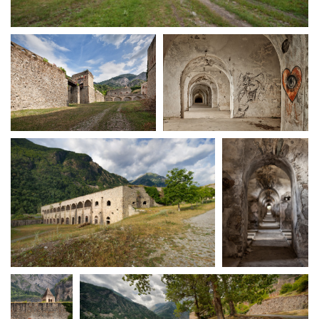
Short Film Fund
Torino Film Festival
David di Donatello
PRODUCTION GUIDE
Nastri d’Argento
Società di produzione
Premio Solinas
Strutture di servizio
Professionisti
STRUMENTI
Attrici-Attori
Location - Accedi al tuo
Beginners
profilo
Location - Nuovo utente
LOCATION GUIDE
Newsletter
Lavora con noi
FILM DATABASE
Stage - Tirocini - Scuola e
Lavoro
Elenco Operatori Economici
BOOK DATABASE
per affidamento lavori in
economia
NEWS
CASTING