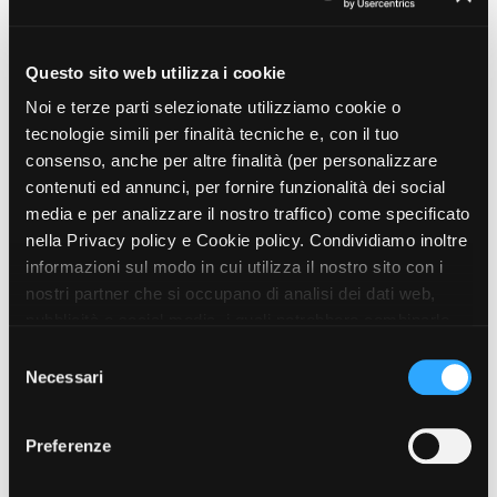
Questo sito web utilizza i cookie
Noi e terze parti selezionate utilizziamo cookie o
tecnologie simili per finalità tecniche e, con il tuo
consenso, anche per altre finalità (per personalizzare
contenuti ed annunci, per fornire funzionalità dei social
media e per analizzare il nostro traffico) come specificato
nella Privacy policy e Cookie policy. Condividiamo inoltre
informazioni sul modo in cui utilizza il nostro sito con i
nostri partner che si occupano di analisi dei dati web,
pubblicità e social media, i quali potrebbero combinarle
con altre informazioni che ha fornito loro o che hanno
S
raccolto dal suo utilizzo dei loro servizi. Puoi liberamente
Necessari
e
prestare, rifiutare o revocare il tuo consenso, in qualsiasi
l
momento. Puoi acconsentire all’utilizzo di tali tecnologie
e
Preferenze
utilizzando il pulsante “Accetta tutto”. Chiudendo questa
z
informativa, continui senza accettare.
i