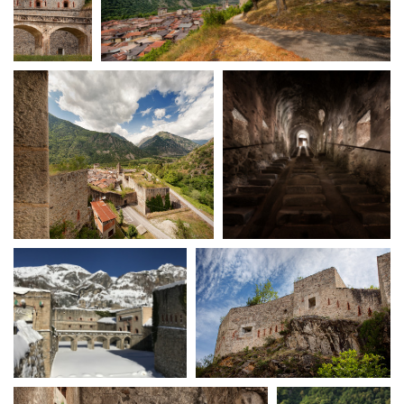
Amministrazione trasparente
Bandi e gare
Contatti
Privacy
Cookie policy
Whistleblowing
Credits