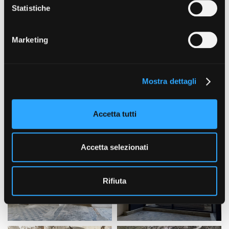
o
Statistiche
n
e
Marketing
d
e
l
Mostra dettagli
c
o
n
Accetta tutti
s
e
n
Accetta selezionati
s
o
Rifiuta