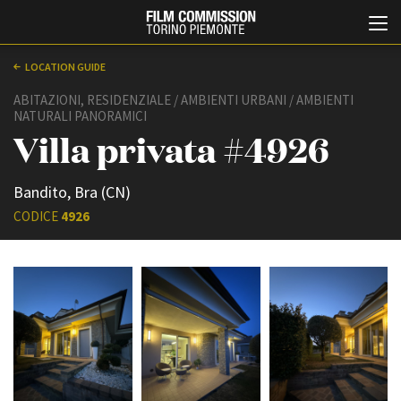
LOCATION GUIDE
ABITAZIONI, RESIDENZIALE / AMBIENTI URBANI / AMBIENTI
NATURALI PANORAMICI
Villa privata #4926
Bandito, Bra (CN)
CODICE
4926
Italiano
English
ABOUT
EVENTI, SPECIALI
Chi siamo
Anteprime in Piemonte
Storia della Fondazione
TFI Torino Film Industry -
Production Days
Contatti
Avenue Cove - Erasmus +
La sede
Guarda che storia!
Partner