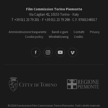
Film Commission Torino Piemonte
Via Cagliari 42, 10153 Torino - Italy
T +39 011 23 79 201 - F +39 011 23 79 298 - C.F. 97601340017
Amministrazione trasparente
Bandi e gare
Contatti
Privacy
Cookie policy
Whistleblowing
Credits
book
Instagram
Youtube
Vimeo
Torino
Regione Piemonte
© 2026 Fondazione Film Commission Torino Piemonte. Tutti i diritti riservati.