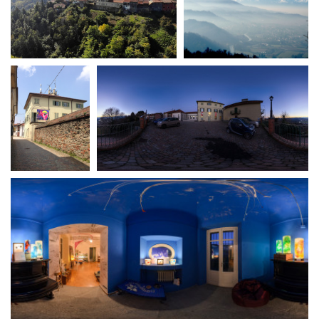
Short Film Fund
Torino Film Festival
David di Donatello
PRODUCTION GUIDE
Nastri d’Argento
Società di produzione
Premio Solinas
Strutture di servizio
Professionisti
STRUMENTI
Attrici-Attori
Location - Accedi al tuo
Beginners
profilo
Location - Nuovo utente
LOCATION GUIDE
Newsletter
Lavora con noi
FILM DATABASE
Stage - Tirocini - Scuola e
Lavoro
Elenco Operatori Economici
BOOK DATABASE
per affidamento lavori in
economia
NEWS
CASTING