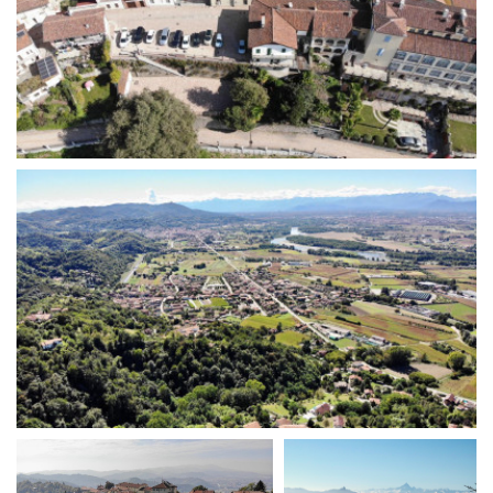
La Grazia - Immagini e
Rete regionale
location della Torino di Paolo
Bilancio sociale
Sorrentino
Amministrazione
Open Day
trasparente
Ciak in TOur!
Bandi e gare
Sostenibilità ambientale
FESTIVAL, MARKETS,
AWARDS
SERVIZI
International Film Festival
Servizi generali
Rotterdam
Location scouting
Berlinale Internationalen
Filmfestspiele Berlin
Spazi nella sede FCTP
Festival de Cannes
Sala Casting
Biografilm Festival - Bio to B
Sala Paolo Tenna
Industry Days
Locarno Film Festival
FILM FUNDS
Mostra Internazionale d’Arte
Piemonte Film Tv Fund
Cinematografica Venezia
Piemonte Film Tv
Toronto International Film
Development Fund
Festival
Piemonte Doc Film Fund
Festa del Cinema di Roma