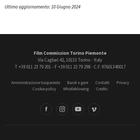
Ultimo aggiornamento: 10 Giugno 2024
Film Commission Torino Piemonte
Via Cagliari 42, 10153 Torino - Italy
T +39 011 23 79 201 - F +39 011 23 79 298 - C.F. 97601340017
Amministrazione trasparente
Bandi e gare
Contatti
Privacy
Cookie policy
Whistleblowing
Credits
book
Instagram
Youtube
Vimeo