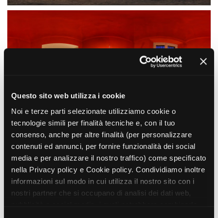
Amministrazione trasparente
Bandi e gare
Contatti
Privacy
Cookie policy
Whistleblowing
Questo sito web utilizza i cookie
Credits
Noi e terze parti selezionate utilizziamo cookie o
tecnologie simili per finalità tecniche e, con il tuo
consenso, anche per altre finalità (per personalizzare
contenuti ed annunci, per fornire funzionalità dei social
media e per analizzare il nostro traffico) come specificato
nella Privacy policy e Cookie policy. Condividiamo inoltre
informazioni sul modo in cui utilizza il nostro sito con i
nostri partner che si occupano di analisi dei dati web,
pubblicità e social media, i quali potrebbero combinarle
con altre informazioni che ha fornito loro o che hanno