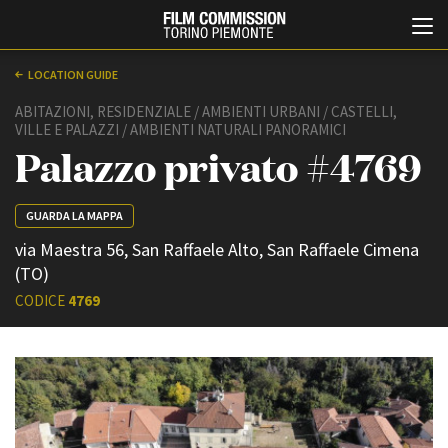
LOCATION GUIDE
ABITAZIONI, RESIDENZIALE / AMBIENTI URBANI / CASTELLI,
VILLE E PALAZZI / AMBIENTI NATURALI PANORAMICI
Palazzo privato #4769
GUARDA LA MAPPA
via Maestra 56, San Raffaele Alto, San Raffaele Cimena
Italiano
English
(TO)
CODICE
4769
ABOUT
EVENTI, SPECIALI
Chi siamo
Anteprime in Piemonte
Storia della Fondazione
TFI Torino Film Industry -
Production Days
Contatti
Avenue Cove - Erasmus +
La sede
Guarda che storia!
Partner