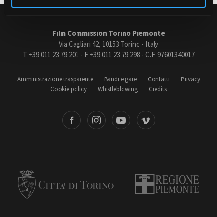
Film Commission Torino Piemonte
Amministrazione trasparente
Via Cagliari 42, 10153 Torino - Italy
Bandi e gare
T +39 011 23 79 201 - F +39 011 23 79 298 - C.F. 97601340017
Contatti
Privacy
Cookie policy
Amministrazione trasparente
Bandi e gare
Contatti
Privacy
Cookie policy
Whistleblowing
Credits
Whistleblowing
Credits
book
Instagram
Youtube
Vimeo
Torino
Regione Piemonte