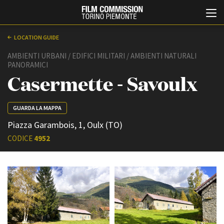
LOCATION GUIDE
AMBIENTI URBANI / EDIFICI MILITARI / AMBIENTI NATURALI
PANORAMICI
Casermette - Savoulx
GUARDA LA MAPPA
Piazza Garambois, 1, Oulx (TO)
Italiano
English
CODICE
4952
ABOUT
EVENTI, SPECIALI
Chi siamo
Anteprime in Piemonte
Storia della Fondazione
TFI Torino Film Industry -
Production Days
Contatti
Avenue Cove - Erasmus +
La sede
Guarda che storia!
Partner