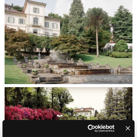
La Grazia - Immagini e
Rete regionale
location della Torino di Paolo
Bilancio sociale
Sorrentino
Amministrazione
Open Day
trasparente
Ciak in TOur!
Bandi e gare
Sostenibilità ambientale
FESTIVAL, MARKETS,
AWARDS
SERVIZI
International Film Festival
Servizi generali
Rotterdam
Location scouting
Berlinale Internationalen
Filmfestspiele Berlin
Spazi nella sede FCTP
Festival de Cannes
Sala Casting
Biografilm Festival - Bio to B
Sala Paolo Tenna
Industry Days
Locarno Film Festival
FILM FUNDS
Mostra Internazionale d’Arte
Piemonte Film Tv Fund
Cinematografica Venezia
Piemonte Film Tv
Toronto International Film
Development Fund
Festival
Piemonte Doc Film Fund
Festa del Cinema di Roma