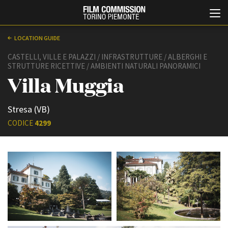
LOCATION GUIDE
CASTELLI, VILLE E PALAZZI / INFRASTRUTTURE / ALBERGHI E
STRUTTURE RICETTIVE / AMBIENTI NATURALI PANORAMICI
Villa Muggia
Stresa (VB)
CODICE
4299
Italiano
English
ABOUT
EVENTI, SPECIALI
Chi siamo
Anteprime in Piemonte
Storia della Fondazione
TFI Torino Film Industry -
Production Days
Contatti
Avenue Cove - Erasmus +
La sede
Guarda che storia!
Partner