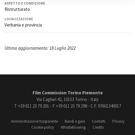
ASPETTO E CONDIZIONE
Ristrutturato
LOCALIZZAZIONE
Verbania e provincia
Ultimo aggiornamento: 18 Luglio 2022
Film Commission Torino Piemonte
Via Cagliari 42, 10153 Torino - Italy
T +39 011 23 79 201 - F +39 011 23 79 298 - C.F. 97601340017
Amministrazione trasparente
Bandi e gare
Contatti
Privacy
Cookie policy
Whistleblowing
Credits