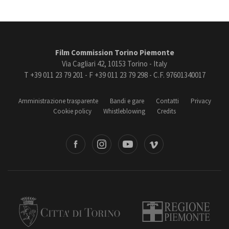
Film Commission Torino Piemonte
Via Cagliari 42, 10153 Torino - Italy
T +39 011 23 79 201 - F +39 011 23 79 298 - C.F. 97601340017
Amministrazione trasparente
Bandi e gare
Contatti
Privacy
Cookie policy
Whistleblowing
Credits
book
Instagram
Youtube
Vimeo
Torino
Regione Piemonte