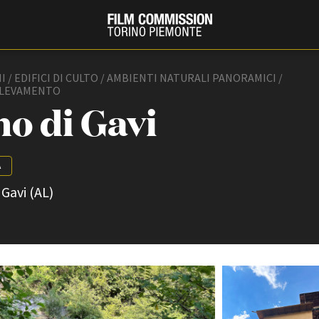
 / EDIFICI DI CULTO / AMBIENTI NATURALI PANORAMICI /
LLEVAMENTO
no di Gavi
A
 Gavi (AL)
PRODUCTION GUIDE
FESTIV
Società di produzione
Internat
Strutture di servizio
Berlinale
Filmfests
Professionisti
Festival
Attrici-Attori
Biografil
Beginners