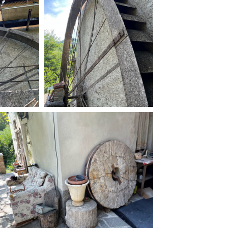
ilm Festival
nternazionale d’Arte
grafica Venezia
nternational Film Festival
l Cinema di Roma
lm Festival
 Donatello
’Argento
olinas
NTI
- Accedi al tuo profilo
 - Nuovo utente
ter
on noi
irocini - Scuola e Lavoro
peratori Economici per
nto lavori in economia