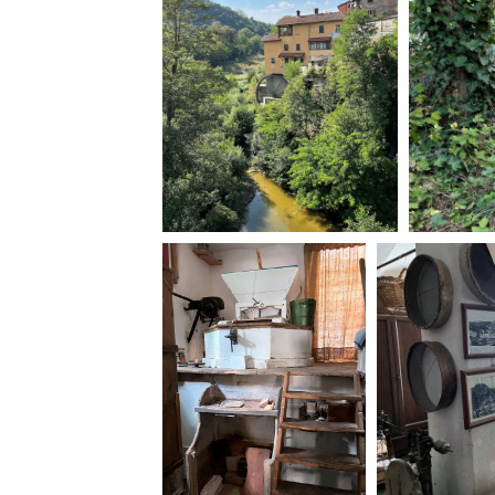
Rete regionale
Bilancio sociale
Amministrazione trasparent
Bandi e gare
Sostenibilità ambientale
SERVIZI
Servizi generali
Location scouting
Spazi nella sede FCTP
Sala Casting
Sala Paolo Tenna
FILM FUNDS
Piemonte Film Tv Fund
Piemonte Film Tv Developm
Piemonte Doc Film Fund
Short Film Fund