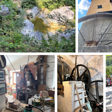
Days
Locarno F
LOCATION GUIDE
Mostra I
e
Cinemato
FILM DATABASE
Toronto I
Festa de
BOOK DATABASE
Torino Fi
David di
NEWS
Nastri d
Premio S
CASTING
STRUME
EVENTI, SPECIALI
Location 
Anteprime in Piemonte
Location
TFI Torino Film Industry - Production
Newslet
Days
Lavora c
Avenue Cove - Erasmus +
ent Fund
Stage - T
Guarda che storia!
Elenco O
La Grazia - Immagini e location della
affidame
Torino di Paolo Sorrentino