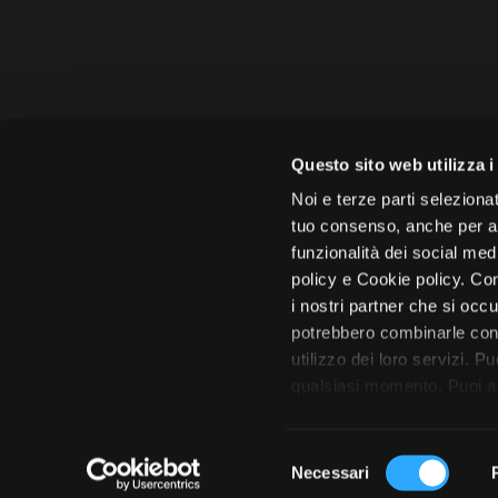
Amministrazione 
Questo sito web utilizza i
Face
Noi e terze parti selezionat
tuo consenso, anche per alt
funzionalità dei social med
policy e Cookie policy. Con
i nostri partner che si occu
Città di 
potrebbero combinarle con 
utilizzo dei loro servizi. P
qualsiasi momento. Puoi acc
tutto”. Chiudendo questa i
S
Necessari
e