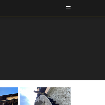
Italiano
English
AL, MARKETS, AWARDS
ional Film Festival Rotterdam
 Internationalen
piele Berlin
 de Cannes
m Festival - Bio to B Industry