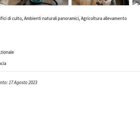
Open Day
Ciak in TOur!
fici di culto, Ambienti naturali panoramici, Agricoltura allevamento
andi e gare
Contatti
Privacy
Cookie policy
Whistleblowing
Credi
izionale
ncia
to: 17 Agosto 2023