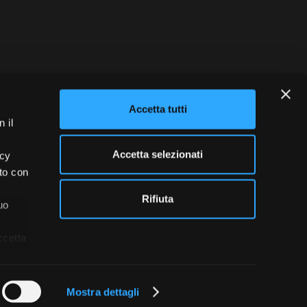
blowing
Credits
Accetta tutti
 il
Accetta selezionati
acy
ito con
Rifiuta
uo
ccetta
Mostra dettagli