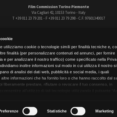
Film Commission Torino Piemonte
Via Cagliari 42, 10153 Torino - Italy
T +39 011 23 79 201 - F +39 011 23 79 298 - C.F. 97601340017
trasparente
Bandi e gare
Contatti
Privacy
Cookie policy
Whistle
 cookie
book
Instagram
Youtube
Vimeo
e utilizziamo cookie o tecnologie simili per finalità tecniche e, con
re finalità (per personalizzare contenuti ed annunci, per fornire
ia e per analizzare il nostro traffico) come specificato nella Priv
dividiamo inoltre informazioni sul modo in cui utilizza il nostro s
pano di analisi dei dati web, pubblicità e social media, i quali
Torino
altre informazioni che ha fornito loro o che hanno raccolto dal s
Regione Piemonte
uoi liberamente prestare, rifiutare o revocare il tuo consenso, in
onsentire all’utilizzo di tali tecnologie utilizzando il pulsante “A
nformativa, continui senza accettare.
© 2026 Fondazione Film Commission Torino Piemonte. Tutti i diritti riservati.
Preferenze
Statistiche
Marketing