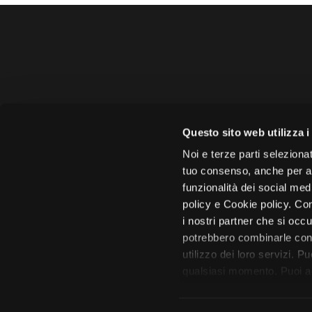
Amministrazione 
Questo sito web utilizza i
Face
Noi e terze parti selezionat
tuo consenso, anche per alt
funzionalità dei social med
policy e Cookie policy. Con
i nostri partner che si occu
Città di 
potrebbero combinarle con 
utilizzo dei loro servizi. P
qualsiasi momento. Puoi acc
tutto”. Chiudendo questa i