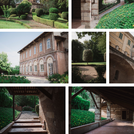
Days
Locarno F
LOCATION GUIDE
Mostra I
e
Cinemato
FILM DATABASE
Toronto I
Festa de
BOOK DATABASE
Torino Fi
David di
NEWS
Nastri d
Premio S
CASTING
STRUME
EVENTI, SPECIALI
Location 
Anteprime in Piemonte
Location
TFI Torino Film Industry - Production
Newslet
Days
Lavora c
Avenue Cove - Erasmus +
ent Fund
Stage - T
Guarda che storia!
Elenco O
La Grazia - Immagini e location della
affidame
Torino di Paolo Sorrentino