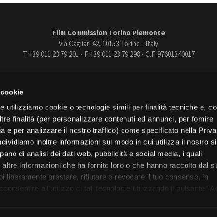
Film Commission Torino Piemonte
Via Cagliari 42, 10153 Torino - Italy
T +39 011 23 79 201 - F +39 011 23 79 298 - C.F. 97601340017
trasparente
Bandi e gare
Contatti
Privacy
Cookie policy
Whistle
 cookie
book
Instagram
Youtube
Vimeo
e utilizziamo cookie o tecnologie simili per finalità tecniche e, con
re finalità (per personalizzare contenuti ed annunci, per fornire
ia e per analizzare il nostro traffico) come specificato nella Priv
dividiamo inoltre informazioni sul modo in cui utilizza il nostro s
pano di analisi dei dati web, pubblicità e social media, i quali
Torino
altre informazioni che ha fornito loro o che hanno raccolto dal s
Regione Piemonte
uoi liberamente prestare, rifiutare o revocare il tuo consenso, in
onsentire all’utilizzo di tali tecnologie utilizzando il pulsante “A
nformativa, continui senza accettare.
© 2026 Fondazione Film Commission Torino Piemonte. Tutti i diritti riservati.