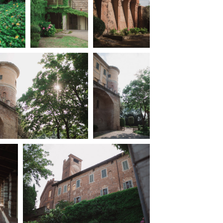
ilm Festival
nternazionale d’Arte
grafica Venezia
nternational Film Festival
l Cinema di Roma
lm Festival
 Donatello
’Argento
olinas
NTI
- Accedi al tuo profilo
 - Nuovo utente
ter
on noi
irocini - Scuola e Lavoro
peratori Economici per
nto lavori in economia