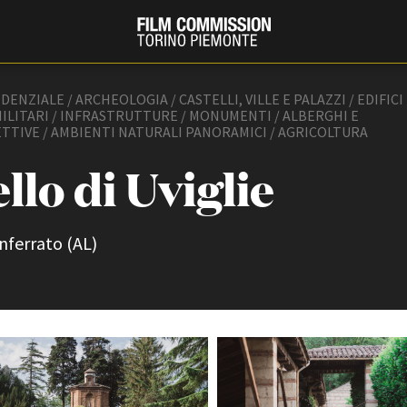
DENZIALE / ARCHEOLOGIA / CASTELLI, VILLE E PALAZZI / EDIFICI 
 MILITARI / INFRASTRUTTURE / MONUMENTI / ALBERGHI E
TTIVE / AMBIENTI NATURALI PANORAMICI / AGRICOLTURA
llo di Uviglie
ferrato (AL)
PRODUCTION GUIDE
FESTIV
Società di produzione
Internat
Strutture di servizio
Berlinale
Filmfests
Professionisti
Festival
Attrici-Attori
Biografil
Beginners