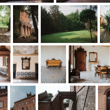
Open Day
Ciak in TOur!
andi e gare
Contatti
Privacy
Cookie policy
Whistleblowing
Credi