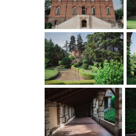
Rete regionale
Bilancio sociale
Amministrazione trasparent
Bandi e gare
Sostenibilità ambientale
SERVIZI
Servizi generali
Location scouting
Spazi nella sede FCTP
Sala Casting
Sala Paolo Tenna
FILM FUNDS
Piemonte Film Tv Fund
Piemonte Film Tv Developm
Piemonte Doc Film Fund
Short Film Fund