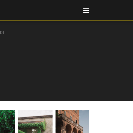
DI
Italiano
English
AL, MARKETS, AWARDS
ional Film Festival Rotterdam
 Internationalen
piele Berlin
 de Cannes
m Festival - Bio to B Industry