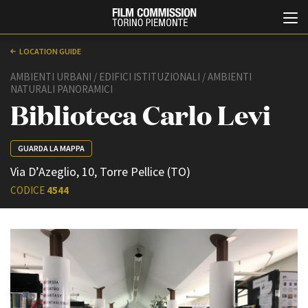
LOCATION GUIDE
AMBIENTI URBANI / EDIFICI ISTITUZIONALI / AMBIENTI
NATURALI PANORAMICI
Biblioteca Carlo Levi
GUARDA LA MAPPA
Via D’Azeglio, 10, Torre Pellice (TO)
Italiano
English
CODICE
4544
ABOUT
EVENTI, SPECIALI
Chi siamo
Anteprime in Piemonte
Storia della Fondazione
TFI Torino Film Industry -
Production Days
Contatti
Avenue Cove - Erasmus +
La sede
Guarda che storia!
Partner