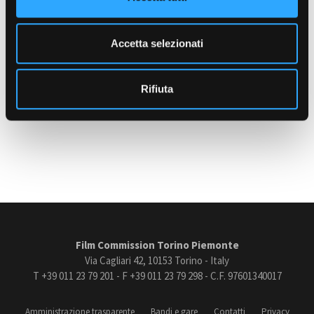
-
s
e
LOCALIZZAZIONE
n
Torino e provincia
Accetta selezionati
Amministrazione trasparente
s
Bandi e gare
o
Contatti
Rifiuta
Ultimo aggiornamento: 14 Settembre 2022
Privacy
Cookie policy
Whistleblowing
Credits
Film Commission Torino Piemonte
Via Cagliari 42, 10153 Torino - Italy
T +39 011 23 79 201 - F +39 011 23 79 298 - C.F. 97601340017
Amministrazione trasparente
Bandi e gare
Contatti
Privacy