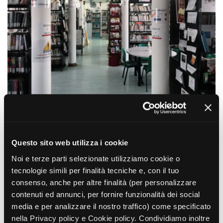
La Grazia - Immagini e
Rete regionale
location della Torino di Paolo
Bilancio sociale
Sorrentino
Amministrazione
Open Day
trasparente
Ciak in TOur!
Bandi e gare
Sostenibilità ambientale
FESTIVAL, MARKETS,
AWARDS
SERVIZI
International Film Festival
Servizi generali
Rotterdam
Location scouting
Berlinale Internationalen
Filmfestspiele Berlin
Spazi nella sede FCTP
Festival de Cannes
Sala Casting
Questo sito web utilizza i cookie
Biografilm Festival - Bio to B
Sala Paolo Tenna
Industry Days
Noi e terze parti selezionate utilizziamo cookie o
Locarno Film Festival
tecnologie simili per finalità tecniche e, con il tuo
FILM FUNDS
Mostra Internazionale d’Arte
consenso, anche per altre finalità (per personalizzare
Piemonte Film Tv Fund
Cinematografica Venezia
contenuti ed annunci, per fornire funzionalità dei social
Piemonte Film Tv
Toronto International Film
media e per analizzare il nostro traffico) come specificato
Development Fund
Festival
nella Privacy policy e Cookie policy. Condividiamo inoltre
Piemonte Doc Film Fund
Festa del Cinema di Roma