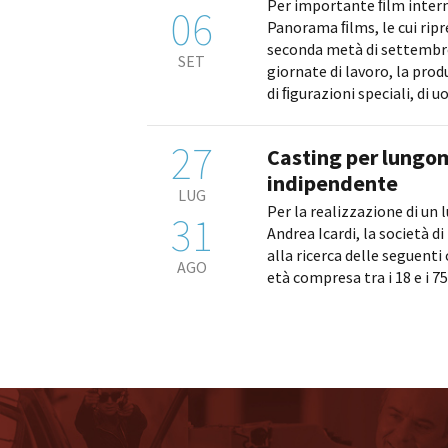
Per importante ﬁlm inter
06
Panorama ﬁlms, le cui ripr
seconda metà di settembre
SET
giornate di lavoro, la produ
di ﬁgurazioni speciali, di uo
27
Casting per lungo
indipendente
LUG
Per la realizzazione di un
31
Andrea Icardi, la società di
alla ricerca delle seguenti
AGO
età compresa tra i 18 e i 75 