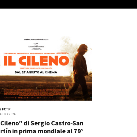
ts
 FCTP
UGLIO 2026
l Cileno” di Sergio Castro-San
rtín in prima mondiale al 79°