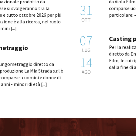
nazionale prodotto da
da Viola Film 
31
ese si svolgeranno tra la
comparse uomi
 e tutto ottobre 2026 per più
OTT
zione è alla ricerca, nel ruolo
mini [...]
07
Casting p
metraggio
Per la realiz
LUG
diretto da E
14
Film, le cui 
 lungometraggio diretto da
dalla fine di 
 produzione La Mia Strada s.r.l è
AGO
 comparse: • uomini e donne di
anni • minori di età [...]