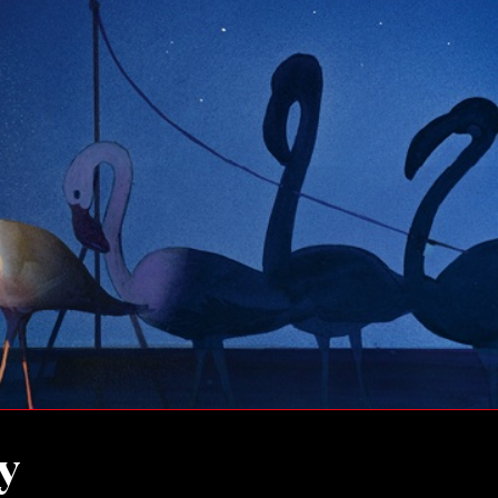
ilm Festival
nternazionale d’Arte
grafica Venezia
nternational Film Festival
l Cinema di Roma
lm Festival
 Donatello
’Argento
olinas
NTI
- Accedi al tuo profilo
 - Nuovo utente
ter
on noi
irocini - Scuola e Lavoro
y
peratori Economici per
nto lavori in economia