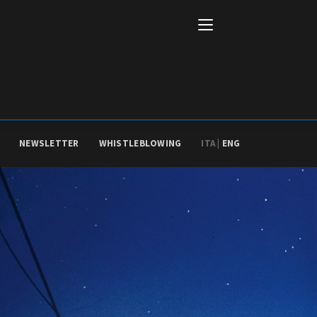
NEWSLETTER
WHISTLEBLOWING
ITA |
ENG
Italiano
English
AL, MARKETS, AWARDS
ional Film Festival Rotterdam
 Internationalen
piele Berlin
 de Cannes
m Festival - Bio to B Industry