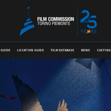
 GUIDE
LOCATION GUIDE
FILM DATABASE
NEWS
CASTING
PRODUCTION GUIDE
FESTIV
Società di produzione
Internat
Strutture di servizio
Berlinale
Filmfests
Professionisti
Festival
Attrici-Attori
Biografil
Beginners