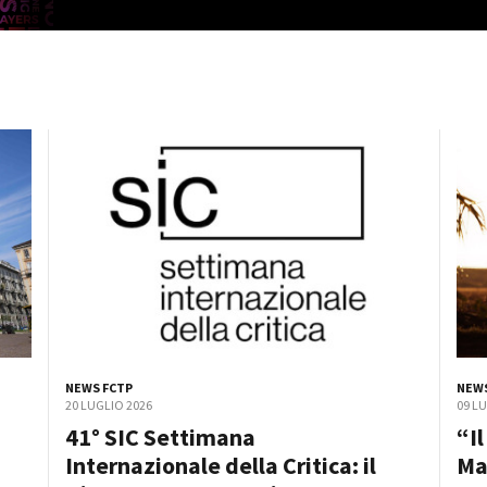
Open Day
Ciak in TOur!
andi e gare
Contatti
Privacy
Cookie policy
Whistleblowing
Credi
NEWS FCTP
NEWS
20 LUGLIO 2026
09 L
41° SIC Settimana
“I
Internazionale della Critica: il
Ma