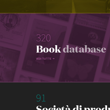
320
Book
database
VEDI TUTTE
91
Società di prod