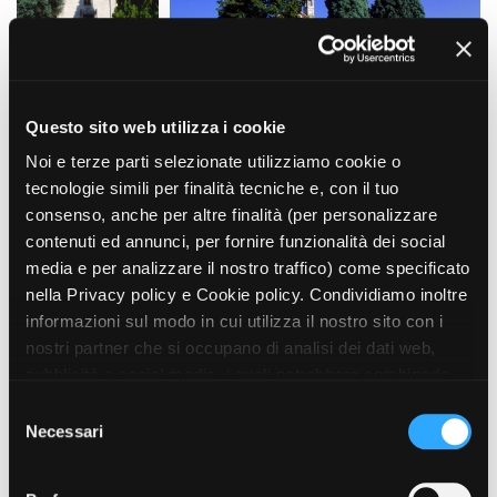
La Grazia - Immagini e
Rete regionale
location della Torino di Paolo
Bilancio sociale
Sorrentino
Amministrazione
Open Day
trasparente
Ciak in TOur!
Bandi e gare
Questo sito web utilizza i cookie
Sostenibilità ambientale
FESTIVAL, MARKETS,
Noi e terze parti selezionate utilizziamo cookie o
AWARDS
tecnologie simili per finalità tecniche e, con il tuo
SERVIZI
International Film Festival
consenso, anche per altre finalità (per personalizzare
Servizi generali
Rotterdam
contenuti ed annunci, per fornire funzionalità dei social
Location scouting
Berlinale Internationalen
media e per analizzare il nostro traffico) come specificato
Filmfestspiele Berlin
Spazi nella sede FCTP
nella Privacy policy e Cookie policy. Condividiamo inoltre
Festival de Cannes
Sala Casting
informazioni sul modo in cui utilizza il nostro sito con i
Biografilm Festival - Bio to B
Sala Paolo Tenna
Industry Days
nostri partner che si occupano di analisi dei dati web,
Locarno Film Festival
pubblicità e social media, i quali potrebbero combinarle
FILM FUNDS
Mostra Internazionale d’Arte
con altre informazioni che ha fornito loro o che hanno
S
Piemonte Film Tv Fund
Cinematografica Venezia
raccolto dal suo utilizzo dei loro servizi. Puoi liberamente
Necessari
e
Piemonte Film Tv
Toronto International Film
prestare, rifiutare o revocare il tuo consenso, in qualsiasi
Development Fund
l
Festival
momento. Puoi acconsentire all’utilizzo di tali tecnologie
Piemonte Doc Film Fund
e
Festa del Cinema di Roma
TIPOLOGIA