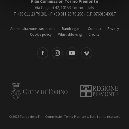
Film Commission Torino Piemonte
Via Cagliari 42, 10153 Torino - Italy
T +39 011 23 79 201 - F +39 011 23 79 298 - C.F. 97601340017
Amministrazione trasparente
Bandi e gare
Amministrazione trasparente
Bandi e gare
Contatti
Privacy
Contatti
Cookie policy
Whistleblowing
Credits
Privacy
Cookie policy
book
Instagram
Youtube
Vimeo
Whistleblowing
Credits
Torino
Regione Piemonte
© 2026 Fondazione Film Commission Torino Piemonte. Tutti i diritti riservati.