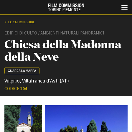
LOCATION GUIDE
EDIFICI DI CULTO / AMBIENTI NATURALI PANORAMICI
Chiesa della Madonna
della Neve
GUARDA LA MAPPA
Italiano
English
Vulpilio, Villafranca d'Asti (AT)
CODICE
104
ABOUT
EVENTI, SPECIALI
Chi siamo
Anteprime in Piemonte
Storia della Fondazione
TFI Torino Film Industry -
Production Days
Contatti
Avenue Cove - Erasmus +
La sede
Guarda che storia!
Partner