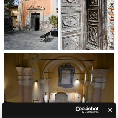
La Grazia - Immagini e
Rete regionale
location della Torino di Paolo
Bilancio sociale
Sorrentino
Amministrazione
Open Day
trasparente
Ciak in TOur!
Bandi e gare
Sostenibilità ambientale
FESTIVAL, MARKETS,
AWARDS
SERVIZI
International Film Festival
Servizi generali
Rotterdam
Location scouting
Berlinale Internationalen
Filmfestspiele Berlin
Spazi nella sede FCTP
Festival de Cannes
Sala Casting
Biografilm Festival - Bio to B
Sala Paolo Tenna
Industry Days
Locarno Film Festival
FILM FUNDS
Mostra Internazionale d’Arte
Piemonte Film Tv Fund
Cinematografica Venezia
Piemonte Film Tv
Toronto International Film
Development Fund
Festival
Piemonte Doc Film Fund
Festa del Cinema di Roma