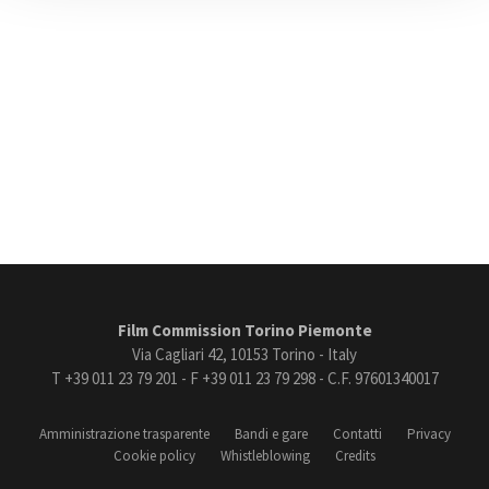
Film Commission Torino Piemonte
Via Cagliari 42, 10153 Torino - Italy
T +39 011 23 79 201 - F +39 011 23 79 298 - C.F. 97601340017
Amministrazione trasparente
Bandi e gare
Contatti
Privacy
Cookie policy
Whistleblowing
Credits