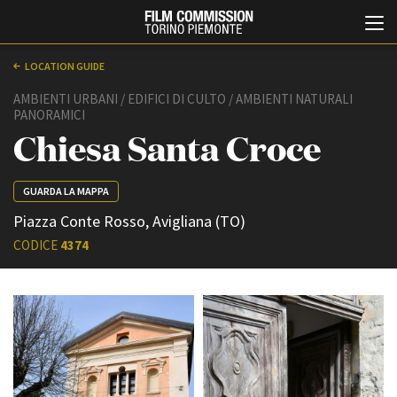
LOCATION GUIDE
AMBIENTI URBANI / EDIFICI DI CULTO / AMBIENTI NATURALI
PANORAMICI
Chiesa Santa Croce
GUARDA LA MAPPA
Piazza Conte Rosso, Avigliana (TO)
Italiano
English
CODICE
4374
ABOUT
EVENTI, SPECIALI
Chi siamo
Anteprime in Piemonte
Storia della Fondazione
TFI Torino Film Industry -
Production Days
Contatti
Avenue Cove - Erasmus +
La sede
Guarda che storia!
Partner