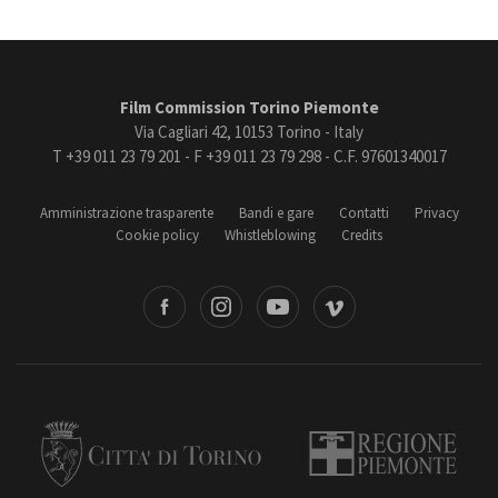
Film Commission Torino Piemonte
Via Cagliari 42, 10153 Torino - Italy
T +39 011 23 79 201 - F +39 011 23 79 298 - C.F. 97601340017
Amministrazione trasparente
Bandi e gare
Contatti
Privacy
Cookie policy
Whistleblowing
Credits
book
Instagram
Youtube
Vimeo
Torino
Regione Piemonte