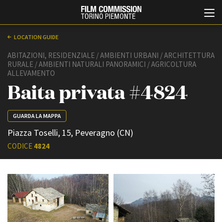
LOCATION GUIDE
ABITAZIONI, RESIDENZIALE / AMBIENTI URBANI / ARCHITETTURA
RURALE / AMBIENTI NATURALI PANORAMICI / AGRICOLTURA
ALLEVAMENTO
Baita privata #4824
GUARDA LA MAPPA
Italiano
English
Piazza Toselli, 15, Peveragno (CN)
CODICE
4824
ABOUT
EVENTI, SPECIALI
Chi siamo
Anteprime in Piemonte
Storia della Fondazione
TFI Torino Film Industry -
Production Days
Contatti
Avenue Cove - Erasmus +
La sede
Guarda che storia!
Partner