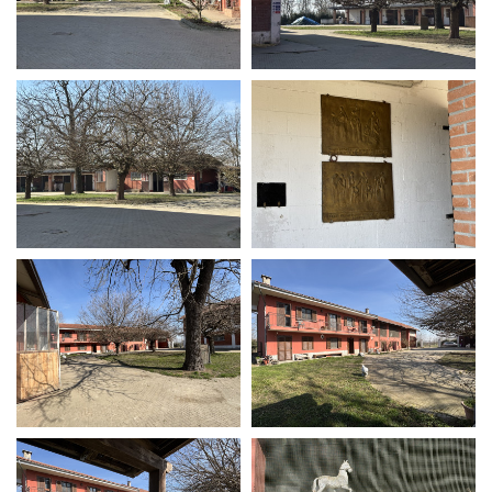
La Grazia - Immagini e
Rete regionale
location della Torino di Paolo
Bilancio sociale
Sorrentino
Amministrazione
Open Day
trasparente
Ciak in TOur!
Bandi e gare
Sostenibilità ambientale
FESTIVAL, MARKETS,
AWARDS
SERVIZI
International Film Festival
Servizi generali
Rotterdam
Location scouting
Berlinale Internationalen
Filmfestspiele Berlin
Spazi nella sede FCTP
Festival de Cannes
Sala Casting
Biografilm Festival - Bio to B
Sala Paolo Tenna
Industry Days
Locarno Film Festival
FILM FUNDS
Mostra Internazionale d’Arte
Piemonte Film Tv Fund
Cinematografica Venezia
Piemonte Film Tv
Toronto International Film
Development Fund
Festival
Piemonte Doc Film Fund
Festa del Cinema di Roma