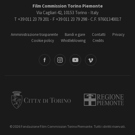
Film Commission Torino Piemonte
Via Cagliari 42, 10153 Torino - Italy
T +39 011 23 79 201 - F +39 011 23 79 298 - C.F. 97601340017
Amministrazione trasparente
Bandi e gare
Contatti
Privacy
Cookie policy
Whistleblowing
Credits
book
Instagram
Youtube
Vimeo
Torino
Regione Piemonte
© 2026 Fondazione Film Commission Torino Piemonte. Tutti i diritti riservati.