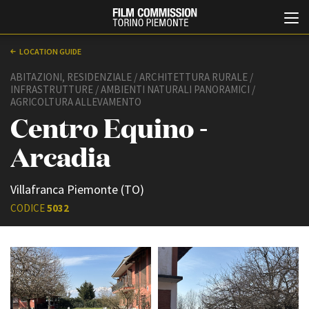
LOCATION GUIDE
ABITAZIONI, RESIDENZIALE / ARCHITETTURA RURALE /
INFRASTRUTTURE / AMBIENTI NATURALI PANORAMICI /
AGRICOLTURA ALLEVAMENTO
Centro Equino -
Arcadia
Italiano
English
Villafranca Piemonte (TO)
CODICE
5032
ABOUT
EVENTI, SPECIALI
Chi siamo
Anteprime in Piemonte
Storia della Fondazione
TFI Torino Film Industry -
Production Days
Contatti
Avenue Cove - Erasmus +
La sede
Guarda che storia!
Partner