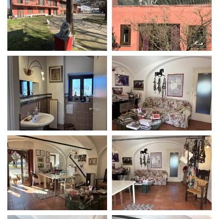
Short Film Fund
Torino Film Festival
David di Donatello
PRODUCTION GUIDE
Nastri d’Argento
Società di produzione
Premio Solinas
Strutture di servizio
Professionisti
STRUMENTI
Attrici-Attori
Location - Accedi al tuo
Beginners
profilo
Location - Nuovo utente
LOCATION GUIDE
Newsletter
Lavora con noi
FILM DATABASE
Stage - Tirocini - Scuola e
Lavoro
Elenco Operatori Economici
BOOK DATABASE
per affidamento lavori in
economia
NEWS
CASTING