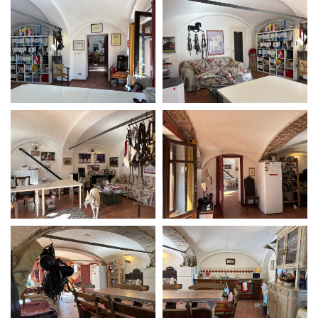
Amministrazione trasparente
Bandi e gare
Contatti
Privacy
Cookie policy
Whistleblowing
Credits