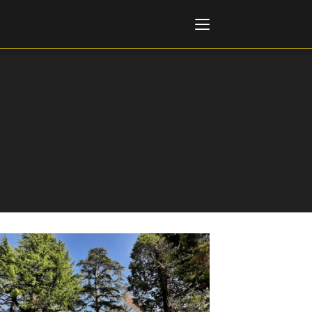
Italiano
English
AL, MARKETS, AWARDS
ional Film Festival Rotterdam
 Internationalen
piele Berlin
 de Cannes
m Festival - Bio to B Industry