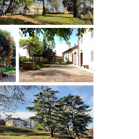
ilm Festival
nternazionale d’Arte
grafica Venezia
nternational Film Festival
l Cinema di Roma
lm Festival
 Donatello
’Argento
olinas
NTI
- Accedi al tuo profilo
 - Nuovo utente
ter
on noi
irocini - Scuola e Lavoro
peratori Economici per
nto lavori in economia