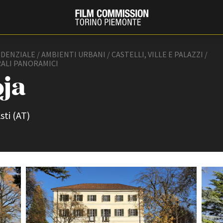
DENZIALE / AMBIENTI URBANI / CASTELLI, VILLE E PALAZZI /
ALI PANORAMICI
oja
sti (AT)
PRODUCTION GUIDE
FESTIV
Società di produzione
Internat
Strutture di servizio
Berlinale
Filmfests
Professionisti
Festival
Attrici-Attori
Biografil
Beginners