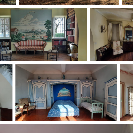
Open Day
Ciak in TOur!
andi e gare
Contatti
Privacy
Cookie policy
Whistleblowing
Credi