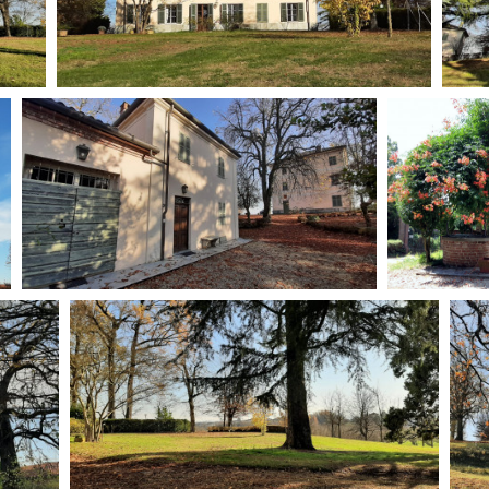
Days
Locarno F
LOCATION GUIDE
Mostra I
e
Cinemato
FILM DATABASE
Toronto I
Festa de
BOOK DATABASE
Torino Fi
David di
NEWS
Nastri d
Premio S
CASTING
STRUME
EVENTI, SPECIALI
Location 
Anteprime in Piemonte
Location
TFI Torino Film Industry - Production
Newslet
Days
Lavora c
Avenue Cove - Erasmus +
ent Fund
Stage - T
Guarda che storia!
Elenco O
La Grazia - Immagini e location della
affidame
Torino di Paolo Sorrentino