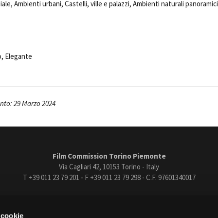
iale, Ambienti urbani, Castelli, ville e palazzi, Ambienti naturali panoramici
o, Elegante
to: 29 Marzo 2024
Film Commission Torino Piemonte
Via Cagliari 42, 10153 Torino - Italy
T +39 011 23 79 201 - F +39 011 23 79 298 - C.F. 97601340017
trasparente
Bandi e gare
Contatti
Privacy
Cookie policy
Whistle
 cookie