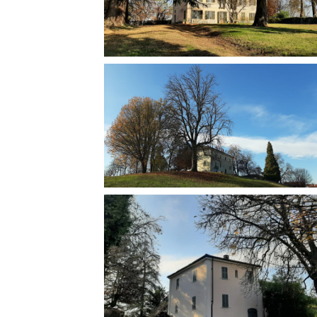
Rete regionale
Bilancio sociale
Amministrazione trasparent
Bandi e gare
Sostenibilità ambientale
SERVIZI
Servizi generali
Location scouting
Spazi nella sede FCTP
Sala Casting
Sala Paolo Tenna
FILM FUNDS
Piemonte Film Tv Fund
Piemonte Film Tv Developm
Piemonte Doc Film Fund
Short Film Fund