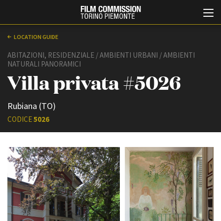
LOCATION GUIDE
ABITAZIONI, RESIDENZIALE / AMBIENTI URBANI / AMBIENTI
NATURALI PANORAMICI
Villa privata #5026
Rubiana (TO)
CODICE
5026
Italiano
English
ABOUT
EVENTI, SPECIALI
Chi siamo
Anteprime in Piemonte
Storia della Fondazione
TFI Torino Film Industry -
Production Days
Contatti
Avenue Cove - Erasmus +
La sede
Guarda che storia!
Partner