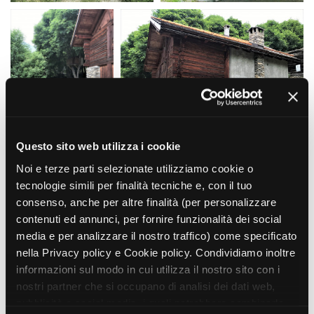
La Grazia - Immagini e
Rete regionale
location della Torino di Paolo
Bilancio sociale
Sorrentino
Amministrazione
Open Day
trasparente
Ciak in TOur!
Bandi e gare
Sostenibilità ambientale
FESTIVAL, MARKETS,
AWARDS
SERVIZI
International Film Festival
Servizi generali
Rotterdam
Questo sito web utilizza i cookie
Location scouting
Berlinale Internationalen
Noi e terze parti selezionate utilizziamo cookie o
Filmfestspiele Berlin
Spazi nella sede FCTP
tecnologie simili per finalità tecniche e, con il tuo
Festival de Cannes
Sala Casting
consenso, anche per altre finalità (per personalizzare
Biografilm Festival - Bio to B
Sala Paolo Tenna
contenuti ed annunci, per fornire funzionalità dei social
Industry Days
media e per analizzare il nostro traffico) come specificato
Locarno Film Festival
FILM FUNDS
nella Privacy policy e Cookie policy. Condividiamo inoltre
Mostra Internazionale d’Arte
Piemonte Film Tv Fund
Cinematografica Venezia
informazioni sul modo in cui utilizza il nostro sito con i
Piemonte Film Tv
Toronto International Film
nostri partner che si occupano di analisi dei dati web,
Development Fund
Festival
pubblicità e social media, i quali potrebbero combinarle
Piemonte Doc Film Fund
Festa del Cinema di Roma