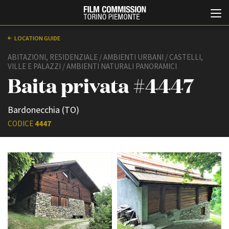
LOCATION GUIDE
ABITAZIONI, RESIDENZIALE / AMBIENTI URBANI / CASTELLI,
VILLE E PALAZZI / AMBIENTI NATURALI PANORAMICI
Baita privata #4447
Bardonecchia (TO)
CODICE
4447
Italiano
English
ABOUT
EVENTI, SPECIALI
Chi siamo
Anteprime in Piemonte
Storia della Fondazione
TFI Torino Film Industry -
Production Days
Contatti
Avenue Cove - Erasmus +
La sede
Guarda che storia!
Partner