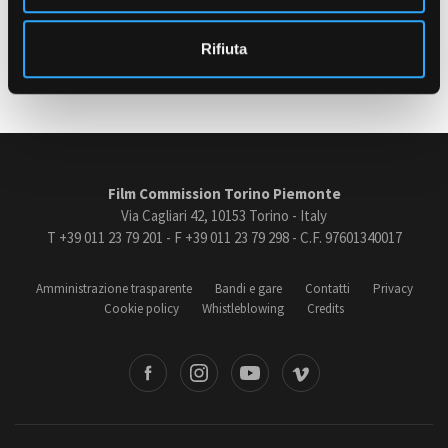
o
Ultimo aggiornamento: 09 Febbraio 2024
Rifiuta
Amministrazione trasparente
Bandi e gare
Contatti
Privacy
Cookie policy
Whistleblowing
Film Commission Torino Piemonte
Credits
Via Cagliari 42, 10153 Torino - Italy
T +39 011 23 79 201 - F +39 011 23 79 298 - C.F. 97601340017
Amministrazione trasparente
Bandi e gare
Contatti
Privacy
Cookie policy
Whistleblowing
Credits
book
Instagram
Youtube
Vimeo