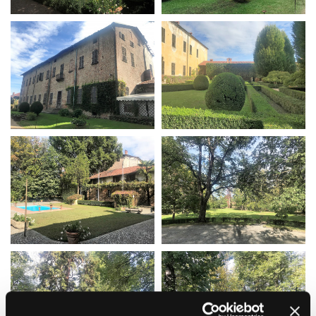
La Grazia - Immagini e
Rete regionale
location della Torino di Paolo
Bilancio sociale
Sorrentino
Amministrazione
Open Day
trasparente
Ciak in TOur!
Bandi e gare
Sostenibilità ambientale
FESTIVAL, MARKETS,
AWARDS
SERVIZI
International Film Festival
Servizi generali
Rotterdam
Location scouting
Berlinale Internationalen
Filmfestspiele Berlin
Spazi nella sede FCTP
Festival de Cannes
Sala Casting
Biografilm Festival - Bio to B
Sala Paolo Tenna
Industry Days
Locarno Film Festival
FILM FUNDS
Mostra Internazionale d’Arte
Piemonte Film Tv Fund
Cinematografica Venezia
Piemonte Film Tv
Toronto International Film
Development Fund
Festival
Piemonte Doc Film Fund
Festa del Cinema di Roma