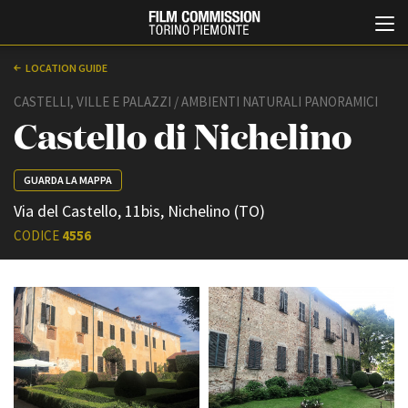
LOCATION GUIDE
CASTELLI, VILLE E PALAZZI / AMBIENTI NATURALI PANORAMICI
Castello di Nichelino
GUARDA LA MAPPA
Via del Castello, 11bis, Nichelino (TO)
CODICE
4556
Italiano
English
ABOUT
EVENTI, SPECIALI
Chi siamo
Anteprime in Piemonte
Storia della Fondazione
TFI Torino Film Industry -
Production Days
Contatti
Avenue Cove - Erasmus +
La sede
Guarda che storia!
Partner