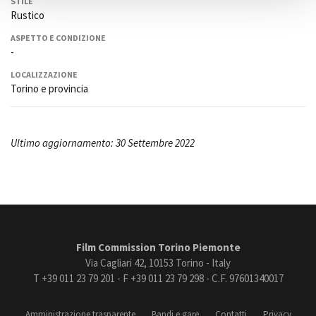
STILE
Rustico
ASPETTO E CONDIZIONE
-
LOCALIZZAZIONE
Torino e provincia
Ultimo aggiornamento: 30 Settembre 2022
Film Commission Torino Piemonte
Via Cagliari 42, 10153 Torino - Italy
T +39 011 23 79 201 - F +39 011 23 79 298 - C.F. 97601340017
Amministrazione trasparente
Bandi e gare
Contatti
Privacy