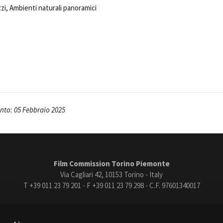
azzi, Ambienti naturali panoramici
Open Day
Ciak in TOur!
andi e gare
Contatti
Privacy
Cookie policy
Whistleblowing
Credi
to: 05 Febbraio 2025
Film Commission Torino Piemonte
Via Cagliari 42, 10153 Torino - Italy
T +39 011 23 79 201 - F +39 011 23 79 298 - C.F. 97601340017
trasparente
Bandi e gare
Contatti
Privacy
Cookie policy
Whistle