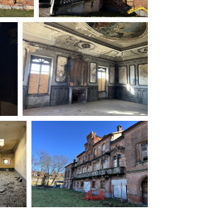
ilm Festival
nternazionale d’Arte
grafica Venezia
nternational Film Festival
l Cinema di Roma
lm Festival
 Donatello
’Argento
olinas
NTI
- Accedi al tuo profilo
 - Nuovo utente
ter
on noi
irocini - Scuola e Lavoro
peratori Economici per
nto lavori in economia