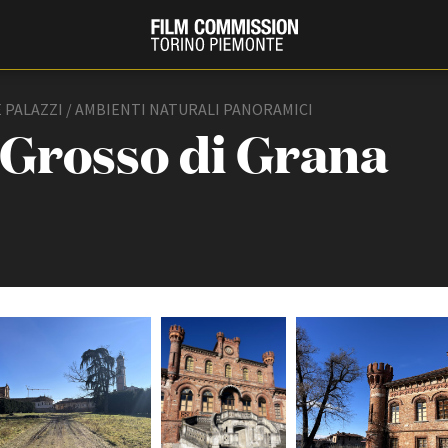
 E PALAZZI / AMBIENTI NATURALI PANORAMICI
a Grosso di Grana
PRODUCTION GUIDE
FESTIV
Società di produzione
Internat
Strutture di servizio
Berlinale
Filmfests
Professionisti
Festival
Attrici-Attori
Biografil
Beginners