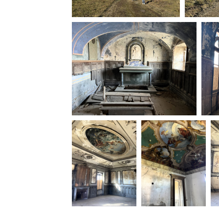
Rete regionale
Bilancio sociale
Amministrazione trasparent
Bandi e gare
Sostenibilità ambientale
SERVIZI
Servizi generali
Location scouting
Spazi nella sede FCTP
Sala Casting
Sala Paolo Tenna
FILM FUNDS
Piemonte Film Tv Fund
Piemonte Film Tv Developm
Piemonte Doc Film Fund
Short Film Fund