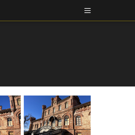
Italiano
English
AL, MARKETS, AWARDS
ional Film Festival Rotterdam
 Internationalen
piele Berlin
 de Cannes
m Festival - Bio to B Industry