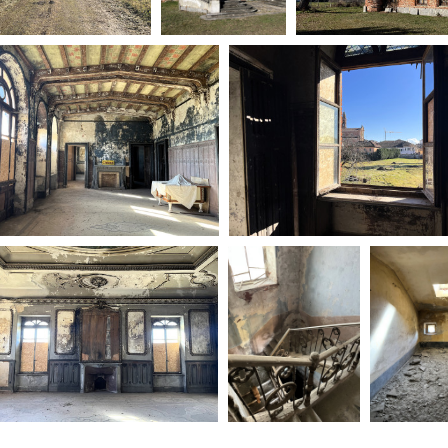
Days
Locarno F
LOCATION GUIDE
Mostra I
e
Cinemato
FILM DATABASE
Toronto I
Festa de
BOOK DATABASE
Torino Fi
David di
NEWS
Nastri d
Premio S
CASTING
STRUME
EVENTI, SPECIALI
Location 
Anteprime in Piemonte
Location
TFI Torino Film Industry - Production
Newslet
Days
Lavora c
Avenue Cove - Erasmus +
ent Fund
Stage - T
Guarda che storia!
Elenco O
La Grazia - Immagini e location della
affidame
Torino di Paolo Sorrentino