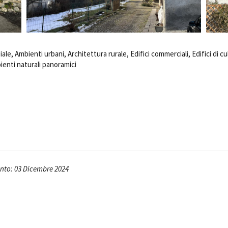
Open Day
Ciak in TOur!
iale, Ambienti urbani, Architettura rurale, Edifici commerciali, Edifici di cu
ienti naturali panoramici
andi e gare
Contatti
Privacy
Cookie policy
Whistleblowing
Credi
nto: 03 Dicembre 2024