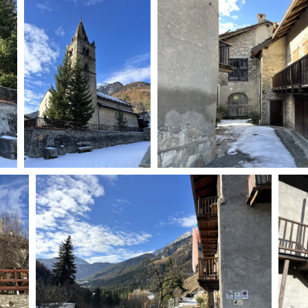
Days
Locarno F
LOCATION GUIDE
Mostra I
e
Cinemato
FILM DATABASE
Toronto I
Festa de
BOOK DATABASE
Torino Fi
David di
NEWS
Nastri d
Premio S
CASTING
STRUME
EVENTI, SPECIALI
Location 
Anteprime in Piemonte
Location
TFI Torino Film Industry - Production
Newslet
Days
Lavora c
Avenue Cove - Erasmus +
ent Fund
Stage - T
Guarda che storia!
Elenco O
La Grazia - Immagini e location della
affidame
Torino di Paolo Sorrentino