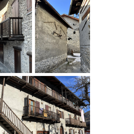
ilm Festival
nternazionale d’Arte
grafica Venezia
nternational Film Festival
l Cinema di Roma
lm Festival
 Donatello
’Argento
olinas
NTI
- Accedi al tuo profilo
 - Nuovo utente
ter
on noi
irocini - Scuola e Lavoro
peratori Economici per
nto lavori in economia