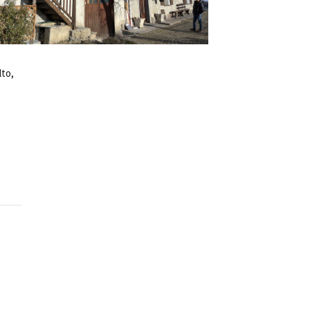
lto,
ts