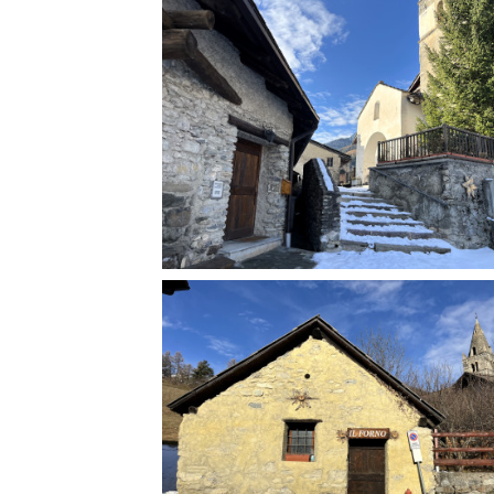
Rete regionale
Bilancio sociale
Amministrazione trasparent
Bandi e gare
Sostenibilità ambientale
SERVIZI
Servizi generali
Location scouting
Spazi nella sede FCTP
Sala Casting
Sala Paolo Tenna
FILM FUNDS
Piemonte Film Tv Fund
Piemonte Film Tv Developm
Piemonte Doc Film Fund
Short Film Fund