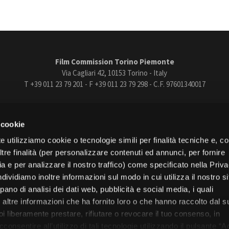
Film Commission Torino Piemonte
Via Cagliari 42, 10153 Torino - Italy
T +39 011 23 79 201 - F +39 011 23 79 298 - C.F. 97601340017
trasparente
Bandi e gare
Contatti
Privacy
Cookie policy
Whistle
 cookie
book
Instagram
Youtube
Vimeo
e utilizziamo cookie o tecnologie simili per finalità tecniche e, con
re finalità (per personalizzare contenuti ed annunci, per fornire
ia e per analizzare il nostro traffico) come specificato nella Priv
dividiamo inoltre informazioni sul modo in cui utilizza il nostro s
pano di analisi dei dati web, pubblicità e social media, i quali
Torino
altre informazioni che ha fornito loro o che hanno raccolto dal s
Regione Piemonte
uoi liberamente prestare, rifiutare o revocare il tuo consenso, in
onsentire all’utilizzo di tali tecnologie utilizzando il pulsante “A