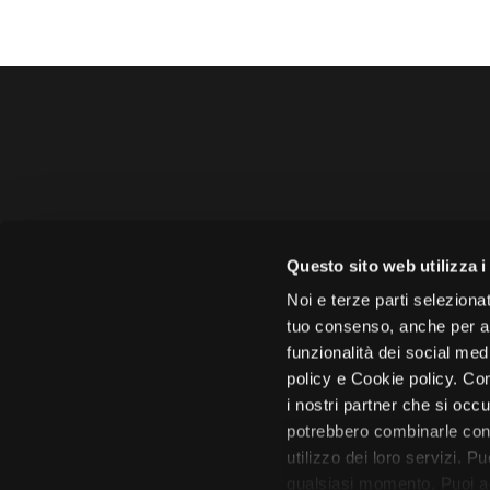
Amministrazione 
Questo sito web utilizza i
Face
Noi e terze parti selezionat
tuo consenso, anche per alt
funzionalità dei social med
policy e Cookie policy. Con
i nostri partner che si occu
Città di 
potrebbero combinarle con 
utilizzo dei loro servizi. P
qualsiasi momento. Puoi acc