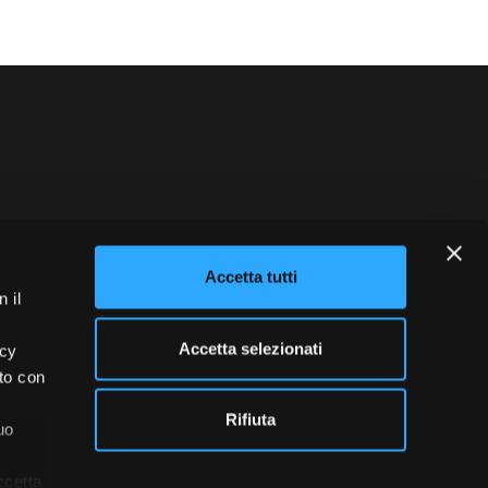
blowing
Credits
Accetta tutti
 il
Accetta selezionati
acy
ito con
Rifiuta
uo
ccetta