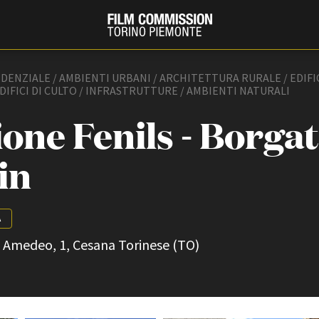
IDENZIALE / AMBIENTI URBANI / ARCHITETTURA RURALE / EDIFI
DIFICI DI CULTO / INFRASTRUTTURE / AMBIENTI NATURALI
one Fenils - Borga
in
A
PRODUCTION GUIDE
FESTIV
o Amedeo, 1, Cesana Torinese (TO)
Società di produzione
Internat
Strutture di servizio
Berlinale
Filmfests
Professionisti
Festival
Attrici-Attori
Biografil
Beginners