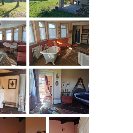
ilm Festival
nternazionale d’Arte
grafica Venezia
nternational Film Festival
l Cinema di Roma
lm Festival
 Donatello
’Argento
olinas
NTI
- Accedi al tuo profilo
 - Nuovo utente
ter
on noi
irocini - Scuola e Lavoro
peratori Economici per
nto lavori in economia