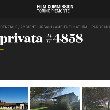
IDENZIALE / AMBIENTI URBANI / AMBIENTI NATURALI PANORAMI
 privata #4858
A
PRODUCTION GUIDE
FESTIV
Società di produzione
Internat
Strutture di servizio
Berlinale
Filmfests
Professionisti
Festival
Attrici-Attori
Biografil
Beginners