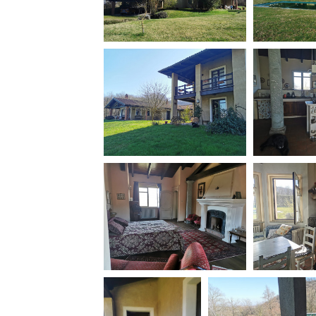
Rete regionale
Bilancio sociale
Amministrazione trasparent
Bandi e gare
Sostenibilità ambientale
SERVIZI
Servizi generali
Location scouting
Spazi nella sede FCTP
Sala Casting
Sala Paolo Tenna
FILM FUNDS
Piemonte Film Tv Fund
Piemonte Film Tv Developm
Piemonte Doc Film Fund
Short Film Fund