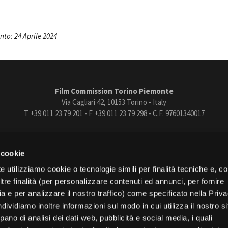
to: 24 Aprile 2024
Film Commission Torino Piemonte
Via Cagliari 42, 10153 Torino - Italy
T +39 011 23 79 201 - F +39 011 23 79 298 - C.F. 97601340017
trasparente
Bandi e gare
Contatti
Privacy
Cookie policy
Whistle
 cookie
book
Instagram
Youtube
Vimeo
e utilizziamo cookie o tecnologie simili per finalità tecniche e, con
re finalità (per personalizzare contenuti ed annunci, per fornire
ia e per analizzare il nostro traffico) come specificato nella Priv
dividiamo inoltre informazioni sul modo in cui utilizza il nostro s
pano di analisi dei dati web, pubblicità e social media, i quali