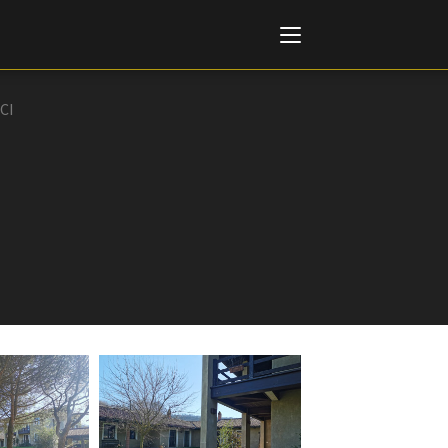
CI
Italiano
English
AL, MARKETS, AWARDS
ional Film Festival Rotterdam
 Internationalen
piele Berlin
 de Cannes
m Festival - Bio to B Industry