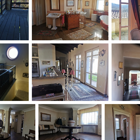
Open Day
Ciak in TOur!
andi e gare
Contatti
Privacy
Cookie policy
Whistleblowing
Credi