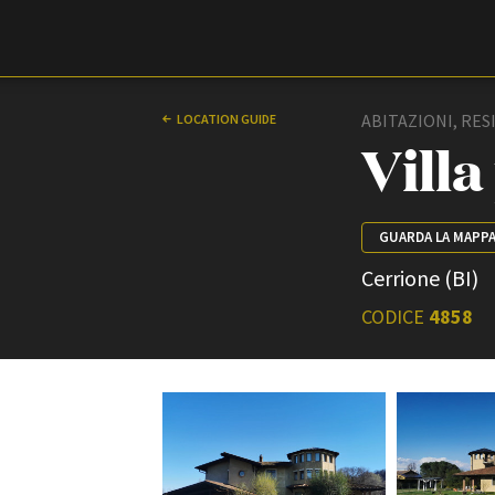
Film Commission
Torino Piemonte
ABITAZIONI, RES
LOCATION GUIDE
Villa
GUARDA LA MAPP
Cerrione (BI)
CODICE
4858
ABOUT
Chi siamo
Storia della Fondazione
Contatti
La sede
Partner