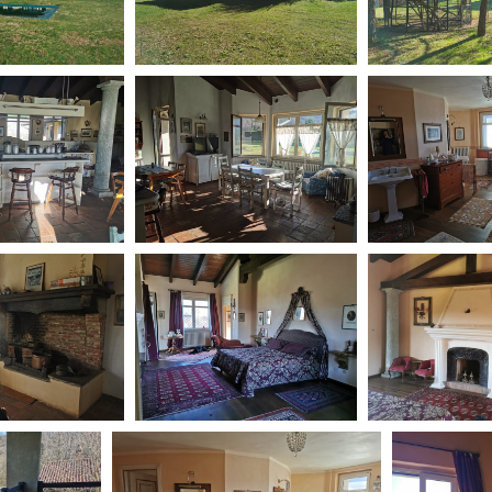
Days
Locarno F
LOCATION GUIDE
Mostra I
e
Cinemato
FILM DATABASE
Toronto I
Festa de
BOOK DATABASE
Torino Fi
David di
NEWS
Nastri d
Premio S
CASTING
STRUME
EVENTI, SPECIALI
Location 
Anteprime in Piemonte
Location
TFI Torino Film Industry - Production
Newslet
Days
Lavora c
Avenue Cove - Erasmus +
ent Fund
Stage - T
Guarda che storia!
Elenco O
La Grazia - Immagini e location della
affidame
Torino di Paolo Sorrentino