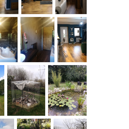
ilm Festival
nternazionale d’Arte
grafica Venezia
nternational Film Festival
l Cinema di Roma
lm Festival
 Donatello
’Argento
olinas
NTI
- Accedi al tuo profilo
 - Nuovo utente
ter
on noi
irocini - Scuola e Lavoro
peratori Economici per
nto lavori in economia