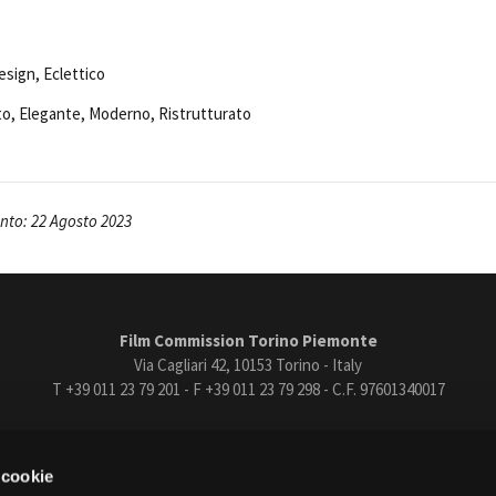
sign, Eclettico
to, Elegante, Moderno, Ristrutturato
to: 22 Agosto 2023
Film Commission Torino Piemonte
Via Cagliari 42, 10153 Torino - Italy
T +39 011 23 79 201 - F +39 011 23 79 298 - C.F. 97601340017
trasparente
Bandi e gare
Contatti
Privacy
Cookie policy
Whistle
 cookie