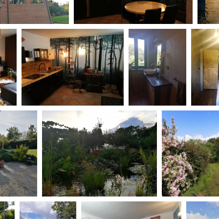
Days
Locarno F
LOCATION GUIDE
Mostra I
e
Cinemato
FILM DATABASE
Toronto I
Festa de
BOOK DATABASE
Torino Fi
David di
NEWS
Nastri d
Premio S
CASTING
STRUME
EVENTI, SPECIALI
Location 
Anteprime in Piemonte
Location
TFI Torino Film Industry - Production
Newslet
Days
Lavora c
Avenue Cove - Erasmus +
ent Fund
Stage - T
Guarda che storia!
Elenco O
La Grazia - Immagini e location della
affidame
Torino di Paolo Sorrentino