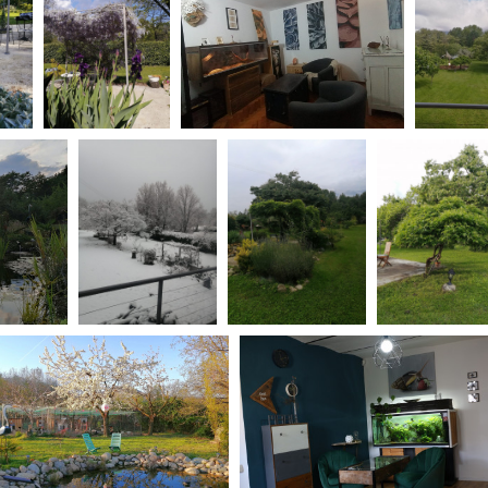
Open Day
Ciak in TOur!
andi e gare
Contatti
Privacy
Cookie policy
Whistleblowing
Credi