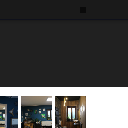
Italiano
English
AL, MARKETS, AWARDS
ional Film Festival Rotterdam
 Internationalen
piele Berlin
 de Cannes
m Festival - Bio to B Industry