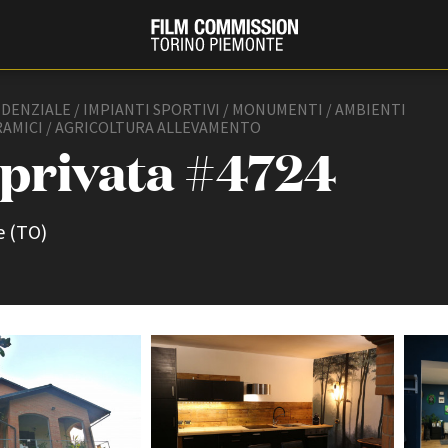
IDENZIALE / IMPIANTI SPORTIVI / MONUMENTI / AMBIENTI
AMICI / AGRICOLTURA ALLEVAMENTO
 privata #4724
e (TO)
PRODUCTION GUIDE
FESTIV
Società di produzione
Internat
Strutture di servizio
Berlinale
Filmfests
Professionisti
Festival
Attrici-Attori
Biografil
Beginners