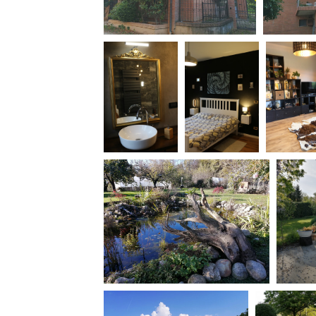
Rete regionale
Bilancio sociale
Amministrazione trasparent
Bandi e gare
Sostenibilità ambientale
SERVIZI
Servizi generali
Location scouting
Spazi nella sede FCTP
Sala Casting
Sala Paolo Tenna
FILM FUNDS
Piemonte Film Tv Fund
Piemonte Film Tv Developm
Piemonte Doc Film Fund
Short Film Fund