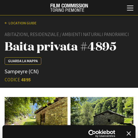
LOCATION GUIDE
ABITAZIONI, RESIDENZIALE / AMBIENTI NATURALI PANORAMICI
Baita privata #4895
GUARDA LA MAPPA
Sampeyre (CN)
CODICE
4895
Italiano
English
ABOUT
EVENTI, SPECIALI
Chi siamo
Anteprime in Piemonte
Storia della Fondazione
TFI Torino Film Industry -
Production Days
Contatti
Avenue Cove - Erasmus +
La sede
Guarda che storia!
Partner