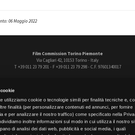
nto: 06 Maggio 2022
Film Commission Torino Piemonte
Via Cagliari 42, 10153 Torino - Italy
T +39 011 23 79 201 - F +39 011 23 79 298 - C.F. 97601340017
trasparente
Bandi e gare
Contatti
Privacy
Cookie policy
Whistle
 cookie
book
Instagram
Youtube
Vimeo
e utilizziamo cookie o tecnologie simili per finalità tecniche e, con
re finalità (per personalizzare contenuti ed annunci, per fornire
ia e per analizzare il nostro traffico) come specificato nella Priv
dividiamo inoltre informazioni sul modo in cui utilizza il nostro s
pano di analisi dei dati web, pubblicità e social media, i quali
Torino