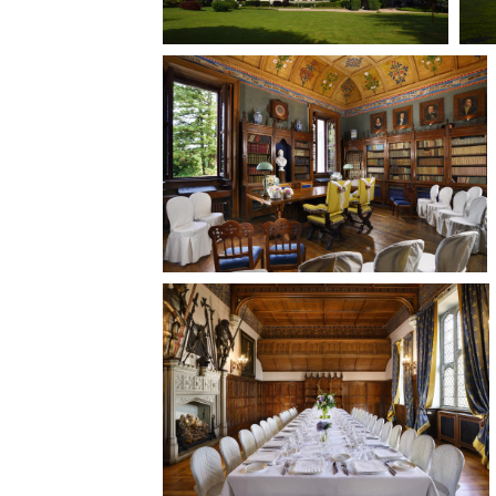
Rete regionale
Bilancio sociale
Amministrazione trasparent
Bandi e gare
Sostenibilità ambientale
SERVIZI
Servizi generali
Location scouting
Spazi nella sede FCTP
Sala Casting
Sala Paolo Tenna
FILM FUNDS
Piemonte Film Tv Fund
Piemonte Film Tv Developm
Piemonte Doc Film Fund
Short Film Fund