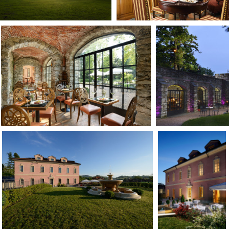
Days
Locarno F
LOCATION GUIDE
Mostra I
e
Cinemato
FILM DATABASE
Toronto I
Festa de
BOOK DATABASE
Torino Fi
David di
NEWS
Nastri d
Premio S
CASTING
STRUME
EVENTI, SPECIALI
Location 
Anteprime in Piemonte
Location
TFI Torino Film Industry - Production
Newslet
Days
Lavora c
Avenue Cove - Erasmus +
ent Fund
Stage - T
Guarda che storia!
Elenco O
La Grazia - Immagini e location della
affidame
Torino di Paolo Sorrentino