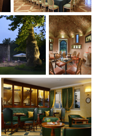
ilm Festival
nternazionale d’Arte
grafica Venezia
nternational Film Festival
l Cinema di Roma
lm Festival
 Donatello
’Argento
olinas
NTI
- Accedi al tuo profilo
 - Nuovo utente
ter
on noi
irocini - Scuola e Lavoro
peratori Economici per
nto lavori in economia