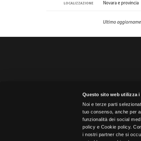
Novara e provincia
LOCALIZZAZIONE
Ultimo aggiorname
Amministrazione 
Questo sito web utilizza i
Face
Noi e terze parti selezionat
tuo consenso, anche per alt
funzionalità dei social med
policy e Cookie policy. Con
i nostri partner che si occu
Città di 