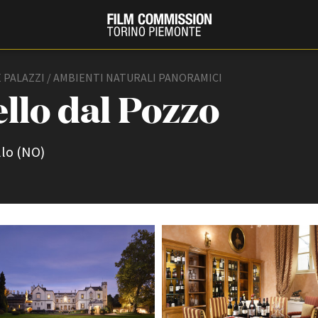
 E PALAZZI / AMBIENTI NATURALI PANORAMICI
llo dal Pozzo
llo (NO)
PRODUCTION GUIDE
FESTIV
Società di produzione
Internat
Strutture di servizio
Berlinale
Filmfests
Professionisti
Festival
Attrici-Attori
Biografil
Beginners