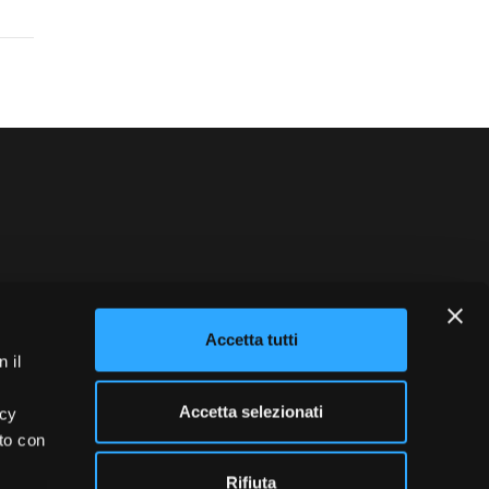
blowing
Credits
Accetta tutti
 il
Accetta selezionati
acy
ito con
Rifiuta