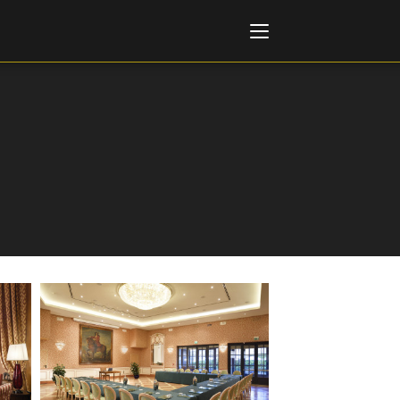
Italiano
English
AL, MARKETS, AWARDS
ional Film Festival Rotterdam
 Internationalen
piele Berlin
 de Cannes
m Festival - Bio to B Industry