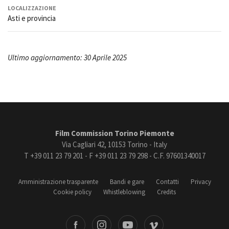
LOCALIZZAZIONE
Asti e provincia
Ultimo aggiornamento: 30 Aprile 2025
Film Commission Torino Piemonte
Via Cagliari 42, 10153 Torino - Italy
T +39 011 23 79 201 - F +39 011 23 79 298 - C.F. 97601340017
Amministrazione trasparente
Bandi e gare
Contatti
Privacy
Cookie policy
Whistleblowing
Credits
book
Instagram
Youtube
Vimeo