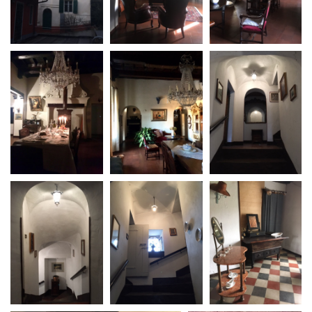
La Grazia - Immagini e
Rete regionale
location della Torino di Paolo
Bilancio sociale
Sorrentino
Amministrazione
Open Day
trasparente
Ciak in TOur!
Bandi e gare
Sostenibilità ambientale
FESTIVAL, MARKETS,
AWARDS
SERVIZI
International Film Festival
Servizi generali
Rotterdam
Location scouting
Berlinale Internationalen
Filmfestspiele Berlin
Spazi nella sede FCTP
Festival de Cannes
Sala Casting
Biografilm Festival - Bio to B
Sala Paolo Tenna
Industry Days
Locarno Film Festival
FILM FUNDS
Mostra Internazionale d’Arte
Piemonte Film Tv Fund
Cinematografica Venezia
Piemonte Film Tv
Toronto International Film
Development Fund
Festival
Piemonte Doc Film Fund
Festa del Cinema di Roma