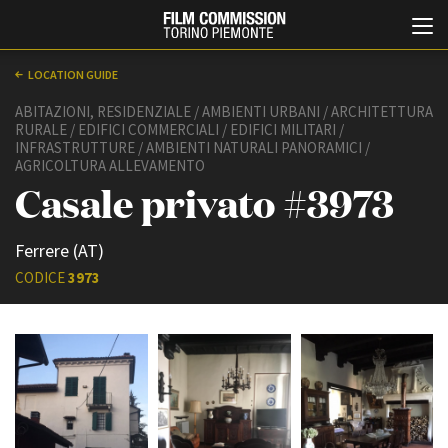
LOCATION GUIDE
ABITAZIONI, RESIDENZIALE / AMBIENTI URBANI / ARCHITETTURA
RURALE / EDIFICI COMMERCIALI / EDIFICI MILITARI /
INFRASTRUTTURE / AMBIENTI NATURALI PANORAMICI /
AGRICOLTURA ALLEVAMENTO
Casale privato #3973
Ferrere (AT)
Italiano
English
CODICE
3973
ABOUT
EVENTI, SPECIALI
Chi siamo
Anteprime in Piemonte
Storia della Fondazione
TFI Torino Film Industry -
Production Days
Contatti
Avenue Cove - Erasmus +
La sede
Guarda che storia!
Partner