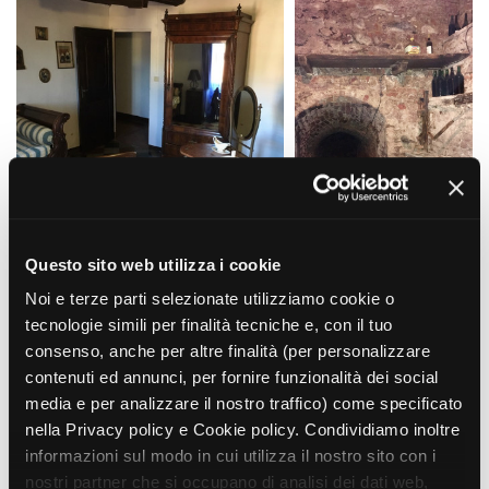
Short Film Fund
Torino Film Festival
David di Donatello
PRODUCTION GUIDE
Nastri d’Argento
Società di produzione
Premio Solinas
Strutture di servizio
Professionisti
STRUMENTI
Attrici-Attori
Location - Accedi al tuo
Beginners
profilo
Location - Nuovo utente
LOCATION GUIDE
Newsletter
Questo sito web utilizza i cookie
Lavora con noi
Noi e terze parti selezionate utilizziamo cookie o
FILM DATABASE
Stage - Tirocini - Scuola e
Lavoro
tecnologie simili per finalità tecniche e, con il tuo
Elenco Operatori Economici
consenso, anche per altre finalità (per personalizzare
BOOK DATABASE
per affidamento lavori in
contenuti ed annunci, per fornire funzionalità dei social
economia
media e per analizzare il nostro traffico) come specificato
NEWS
nella Privacy policy e Cookie policy. Condividiamo inoltre
informazioni sul modo in cui utilizza il nostro sito con i
CASTING
nostri partner che si occupano di analisi dei dati web,