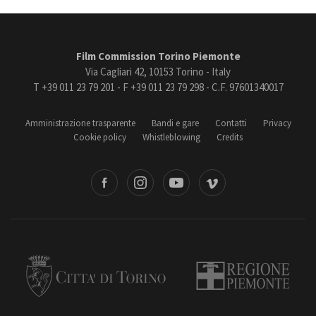
Film Commission Torino Piemonte
Via Cagliari 42, 10153 Torino - Italy
T +39 011 23 79 201 - F +39 011 23 79 298 - C.F. 97601340017
Amministrazione trasparente
Bandi e gare
Contatti
Privacy
Cookie policy
Whistleblowing
Credits
book
Instagram
Youtube
Vimeo
Torino
Regione Piemonte