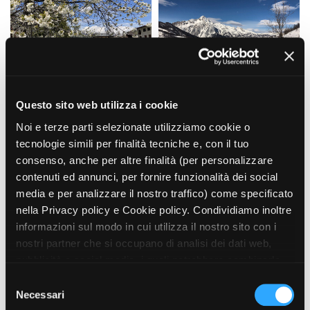
Amministrazione trasparente
Bandi e gare
Contatti
Privacy
Questo sito web utilizza i cookie
Cookie policy
Noi e terze parti selezionate utilizziamo cookie o
Whistleblowing
tecnologie simili per finalità tecniche e, con il tuo
Credits
consenso, anche per altre finalità (per personalizzare
contenuti ed annunci, per fornire funzionalità dei social
media e per analizzare il nostro traffico) come specificato
nella Privacy policy e Cookie policy. Condividiamo inoltre
informazioni sul modo in cui utilizza il nostro sito con i
nostri partner che si occupano di analisi dei dati web,
pubblicità e social media, i quali potrebbero combinarle
con altre informazioni che ha fornito loro o che hanno
S
raccolto dal suo utilizzo dei loro servizi. Puoi liberamente
Necessari
e
prestare, rifiutare o revocare il tuo consenso, in qualsiasi