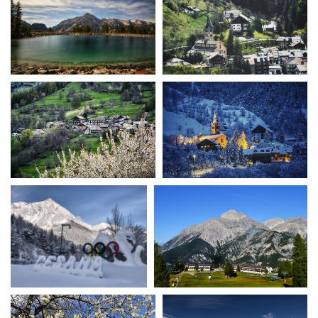
Short Film Fund
Torino Film Festival
David di Donatello
PRODUCTION GUIDE
Nastri d’Argento
Società di produzione
Premio Solinas
Strutture di servizio
Professionisti
STRUMENTI
Attrici-Attori
Location - Accedi al tuo
Beginners
profilo
Location - Nuovo utente
LOCATION GUIDE
Newsletter
Lavora con noi
FILM DATABASE
Stage - Tirocini - Scuola e
Lavoro
Elenco Operatori Economici
BOOK DATABASE
per affidamento lavori in
economia
NEWS
CASTING