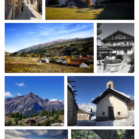
La Grazia - Immagini e
Rete regionale
location della Torino di Paolo
Bilancio sociale
Sorrentino
Amministrazione
Open Day
trasparente
Ciak in TOur!
Bandi e gare
Sostenibilità ambientale
FESTIVAL, MARKETS,
AWARDS
SERVIZI
International Film Festival
Servizi generali
Rotterdam
Location scouting
Berlinale Internationalen
Filmfestspiele Berlin
Spazi nella sede FCTP
Festival de Cannes
Sala Casting
Biografilm Festival - Bio to B
Sala Paolo Tenna
Industry Days
Locarno Film Festival
FILM FUNDS
Mostra Internazionale d’Arte
Piemonte Film Tv Fund
Cinematografica Venezia
Piemonte Film Tv
Toronto International Film
Development Fund
Festival
Piemonte Doc Film Fund
Festa del Cinema di Roma