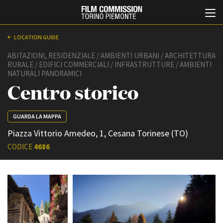
LOCATION GUIDE
ABITAZIONI, RESIDENZIALE / AMBIENTI URBANI / ARCHITETTURA
RURALE / EDIFICI COMMERCIALI / INFRASTRUTTURE / AMBIENTI
NATURALI PANORAMICI
Centro storico
GUARDA LA MAPPA
Italiano
English
Piazza Vittorio Amedeo, 1, Cesana Torinese (TO)
CODICE
4686
ABOUT
EVENTI, SPECIALI
Chi siamo
Anteprime in Piemonte
Storia della Fondazione
TFI Torino Film Industry -
Production Days
Contatti
Avenue Cove - Erasmus +
La sede
Guarda che storia!
Partner