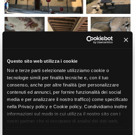
La Grazia - Immagini e
Rete regionale
location della Torino di Paolo
Bilancio sociale
Sorrentino
Amministrazione
Open Day
trasparente
Ciak in TOur!
Bandi e gare
Sostenibilità ambientale
FESTIVAL, MARKETS,
AWARDS
SERVIZI
International Film Festival
Questo sito web utilizza i cookie
Servizi generali
Rotterdam
Location scouting
Berlinale Internationalen
Noi e terze parti selezionate utilizziamo cookie o
Filmfestspiele Berlin
Spazi nella sede FCTP
tecnologie simili per finalità tecniche e, con il tuo
Festival de Cannes
Sala Casting
consenso, anche per altre finalità (per personalizzare
Biografilm Festival - Bio to B
Sala Paolo Tenna
contenuti ed annunci, per fornire funzionalità dei social
Industry Days
media e per analizzare il nostro traffico) come specificato
Locarno Film Festival
FILM FUNDS
nella Privacy policy e Cookie policy. Condividiamo inoltre
Mostra Internazionale d’Arte
Piemonte Film Tv Fund
informazioni sul modo in cui utilizza il nostro sito con i
Cinematografica Venezia
Piemonte Film Tv
nostri partner che si occupano di analisi dei dati web,
Toronto International Film
Development Fund
Festival
pubblicità e social media, i quali potrebbero combinarle
Piemonte Doc Film Fund
Festa del Cinema di Roma