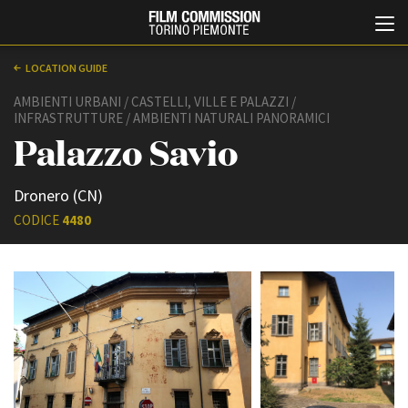
LOCATION GUIDE
AMBIENTI URBANI / CASTELLI, VILLE E PALAZZI /
INFRASTRUTTURE / AMBIENTI NATURALI PANORAMICI
Palazzo Savio
Dronero (CN)
CODICE
4480
Italiano
English
ABOUT
EVENTI, SPECIALI
Chi siamo
Anteprime in Piemonte
Storia della Fondazione
TFI Torino Film Industry -
Production Days
Contatti
Avenue Cove - Erasmus +
La sede
Guarda che storia!
Partner