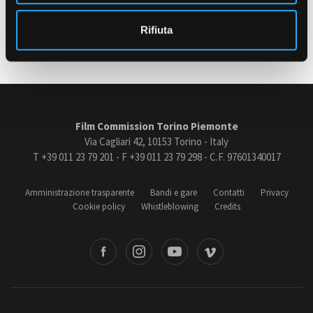
o
Ultimo aggiornamento: 27 Luglio 2022
Rifiuta
Amministrazione trasparente
Bandi e gare
Contatti
Privacy
Cookie policy
Film Commission Torino Piemonte
Whistleblowing
Via Cagliari 42, 10153 Torino - Italy
Credits
T +39 011 23 79 201 - F +39 011 23 79 298 - C.F. 97601340017
Amministrazione trasparente
Bandi e gare
Contatti
Privacy
Cookie policy
Whistleblowing
Credits
book
Instagram
Youtube
Vimeo