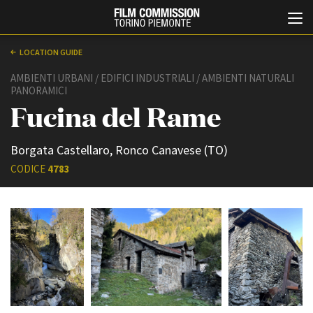
LOCATION GUIDE
AMBIENTI URBANI / EDIFICI INDUSTRIALI / AMBIENTI NATURALI
PANORAMICI
Fucina del Rame
Borgata Castellaro, Ronco Canavese (TO)
CODICE
4783
Italiano
English
ABOUT
EVENTI, SPECIALI
Chi siamo
Anteprime in Piemonte
Storia della Fondazione
TFI Torino Film Industry -
Production Days
Contatti
Avenue Cove - Erasmus +
La sede
Guarda che storia!
Partner