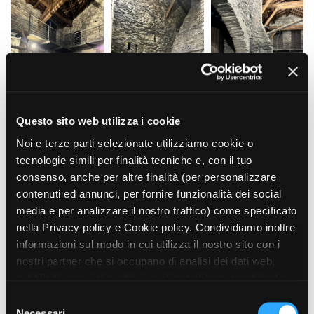
La Grazia - Immagini e
Rete regionale
location della Torino di Paolo
Bilancio sociale
Sorrentino
Amministrazione
Open Day
trasparente
Ciak in TOur!
Bandi e gare
Sostenibilità ambientale
FESTIVAL, MARKETS,
AWARDS
Questo sito web utilizza i cookie
SERVIZI
International Film Festival
Noi e terze parti selezionate utilizziamo cookie o
Servizi generali
Rotterdam
tecnologie simili per finalità tecniche e, con il tuo
Location scouting
Berlinale Internationalen
Filmfestspiele Berlin
consenso, anche per altre finalità (per personalizzare
Spazi nella sede FCTP
Festival de Cannes
contenuti ed annunci, per fornire funzionalità dei social
Sala Casting
Biografilm Festival - Bio to B
media e per analizzare il nostro traffico) come specificato
Sala Paolo Tenna
Industry Days
nella Privacy policy e Cookie policy. Condividiamo inoltre
Locarno Film Festival
informazioni sul modo in cui utilizza il nostro sito con i
FILM FUNDS
Mostra Internazionale d’Arte
nostri partner che si occupano di analisi dei dati web,
Piemonte Film Tv Fund
Cinematografica Venezia
pubblicità e social media, i quali potrebbero combinarle
Piemonte Film Tv
Toronto International Film
Development Fund
con altre informazioni che ha fornito loro o che hanno
Festival
S
Piemonte Doc Film Fund
raccolto dal suo utilizzo dei loro servizi. Puoi liberamente
Festa del Cinema di Roma
Necessari