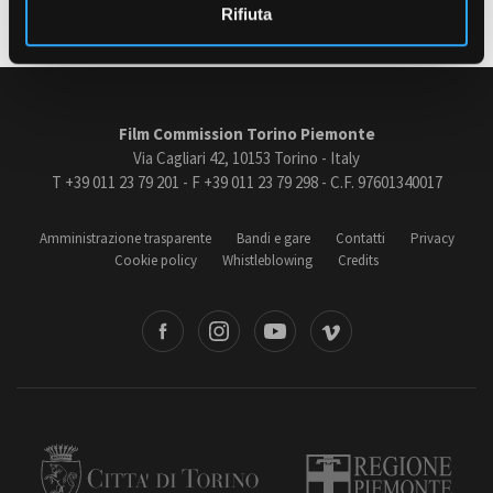
Rifiuta
Amministrazione trasparente
Bandi e gare
Contatti
Film Commission Torino Piemonte
Privacy
Via Cagliari 42, 10153 Torino - Italy
Cookie policy
T +39 011 23 79 201 - F +39 011 23 79 298 - C.F. 97601340017
Whistleblowing
Credits
Amministrazione trasparente
Bandi e gare
Contatti
Privacy
Cookie policy
Whistleblowing
Credits
book
Instagram
Youtube
Vimeo
Torino
Regione Piemonte