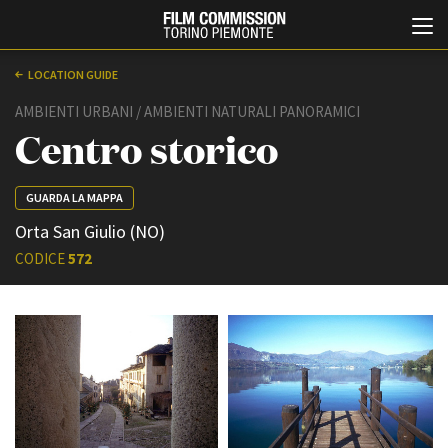
LOCATION GUIDE
AMBIENTI URBANI / AMBIENTI NATURALI PANORAMICI
Centro storico
GUARDA LA MAPPA
Orta San Giulio (NO)
CODICE
572
Italiano
English
ABOUT
EVENTI, SPECIALI
Chi siamo
Anteprime in Piemonte
Storia della Fondazione
TFI Torino Film Industry -
Production Days
Contatti
Avenue Cove - Erasmus +
La sede
Guarda che storia!
Partner