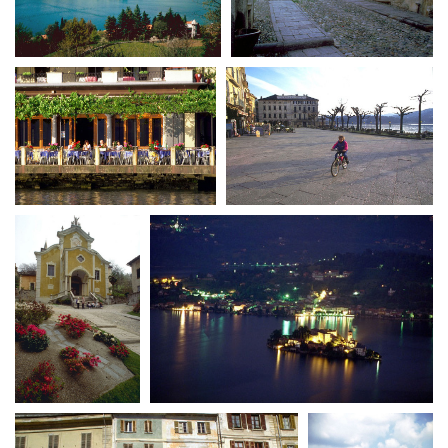
Short Film Fund
Torino Film Festival
David di Donatello
PRODUCTION GUIDE
Nastri d’Argento
Società di produzione
Premio Solinas
Strutture di servizio
Professionisti
STRUMENTI
Attrici-Attori
Location - Accedi al tuo
Beginners
profilo
Location - Nuovo utente
LOCATION GUIDE
Newsletter
Lavora con noi
FILM DATABASE
Stage - Tirocini - Scuola e
Lavoro
Elenco Operatori Economici
BOOK DATABASE
per affidamento lavori in
economia
NEWS
CASTING