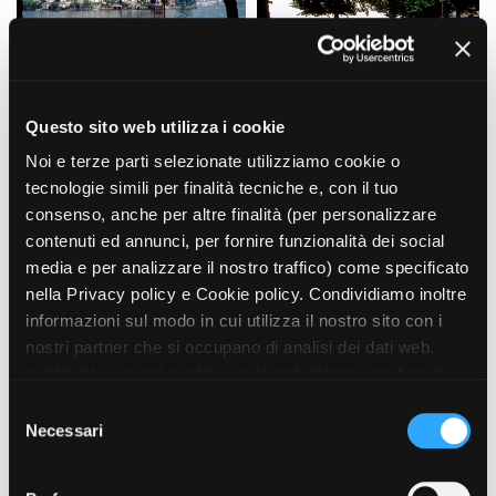
Questo sito web utilizza i cookie
Noi e terze parti selezionate utilizziamo cookie o
tecnologie simili per finalità tecniche e, con il tuo
consenso, anche per altre finalità (per personalizzare
contenuti ed annunci, per fornire funzionalità dei social
media e per analizzare il nostro traffico) come specificato
nella Privacy policy e Cookie policy. Condividiamo inoltre
informazioni sul modo in cui utilizza il nostro sito con i
nostri partner che si occupano di analisi dei dati web,
pubblicità e social media, i quali potrebbero combinarle
con altre informazioni che ha fornito loro o che hanno
S
raccolto dal suo utilizzo dei loro servizi. Puoi liberamente
Necessari
e
prestare, rifiutare o revocare il tuo consenso, in qualsiasi
l
momento. Puoi acconsentire all’utilizzo di tali tecnologie
e