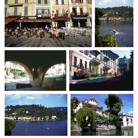
Amministrazione trasparente
Bandi e gare
Contatti
Privacy
Cookie policy
Whistleblowing
Credits