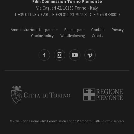
Film Commission Torino Piemonte
Via Cagliari 42, 10153 Torino - Italy
T +39 011 23 79 201 - F +39 011 23 79 298 - C.F. 97601340017
Amministrazione trasparente
Bandi e gare
Contatti
Privacy
Cookie policy
Whistleblowing
Credits
book
Instagram
Youtube
Vimeo
Torino
Regione Piemonte
© 2026 Fondazione Film Commission Torino Piemonte. Tutti i diritti riservati.