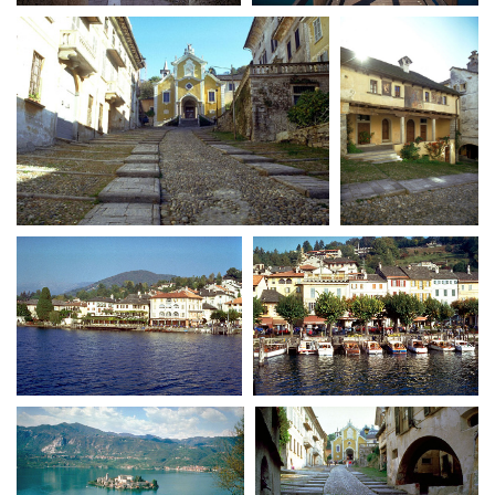
La Grazia - Immagini e
Rete regionale
location della Torino di Paolo
Bilancio sociale
Sorrentino
Amministrazione
Open Day
trasparente
Ciak in TOur!
Bandi e gare
Sostenibilità ambientale
FESTIVAL, MARKETS,
AWARDS
SERVIZI
International Film Festival
Servizi generali
Rotterdam
Location scouting
Berlinale Internationalen
Filmfestspiele Berlin
Spazi nella sede FCTP
Festival de Cannes
Sala Casting
Biografilm Festival - Bio to B
Sala Paolo Tenna
Industry Days
Locarno Film Festival
FILM FUNDS
Mostra Internazionale d’Arte
Piemonte Film Tv Fund
Cinematografica Venezia
Piemonte Film Tv
Toronto International Film
Development Fund
Festival
Piemonte Doc Film Fund
Festa del Cinema di Roma