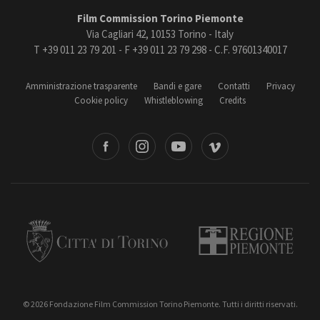
Film Commission Torino Piemonte
Via Cagliari 42, 10153 Torino - Italy
T +39 011 23 79 201 - F +39 011 23 79 298 - C.F. 97601340017
Amministrazione trasparente
Bandi e gare
Contatti
Privacy
Cookie policy
Whistleblowing
Credits
book
Instagram
Youtube
Vimeo
Torino
Regione Piemonte
© 2026 Fondazione Film Commission Torino Piemonte. Tutti i diritti riservati.