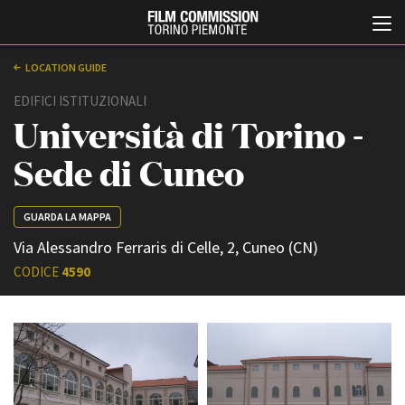
LOCATION GUIDE
EDIFICI ISTITUZIONALI
Università di Torino -
Sede di Cuneo
GUARDA LA MAPPA
Italiano
English
Via Alessandro Ferraris di Celle, 2, Cuneo (CN)
CODICE
4590
ABOUT
EVENTI, SPECIALI
Chi siamo
Anteprime in Piemonte
Storia della Fondazione
TFI Torino Film Industry -
Production Days
Contatti
Avenue Cove - Erasmus +
La sede
Guarda che storia!
Partner