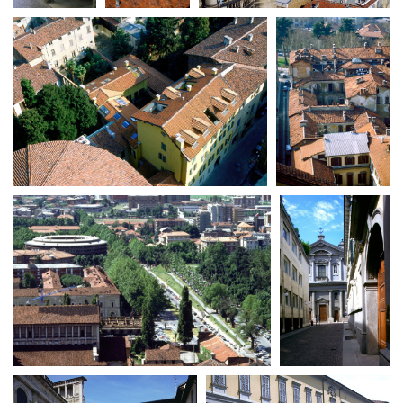
La Grazia - Immagini e
Rete regionale
location della Torino di Paolo
Bilancio sociale
Sorrentino
Amministrazione
Open Day
trasparente
Ciak in TOur!
Bandi e gare
Sostenibilità ambientale
FESTIVAL, MARKETS,
AWARDS
SERVIZI
International Film Festival
Servizi generali
Rotterdam
Location scouting
Berlinale Internationalen
Filmfestspiele Berlin
Spazi nella sede FCTP
Festival de Cannes
Sala Casting
Biografilm Festival - Bio to B
Sala Paolo Tenna
Industry Days
Locarno Film Festival
FILM FUNDS
Mostra Internazionale d’Arte
Piemonte Film Tv Fund
Cinematografica Venezia
Piemonte Film Tv
Toronto International Film
Development Fund
Festival
Piemonte Doc Film Fund
Festa del Cinema di Roma