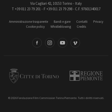
Via Cagliari 42, 10153 Torino - Italy
T +39 011 23 79 201 - F +39 011 23 79 298 - C.F. 97601340017
Amministrazione trasparente
Bandi e gare
Contatti
Privacy
Cookie policy
Whistleblowing
Credits
book
Instagram
Youtube
Vimeo
Torino
Regione Piemonte
© 2026 Fondazione Film Commission Torino Piemonte. Tutti i diritti riservati.