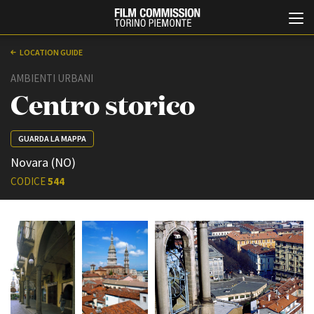
LOCATION GUIDE
AMBIENTI URBANI
Centro storico
GUARDA LA MAPPA
Novara (NO)
CODICE
544
Italiano
English
ABOUT
EVENTI, SPECIALI
Chi siamo
Anteprime in Piemonte
Storia della Fondazione
TFI Torino Film Industry -
Production Days
Contatti
Avenue Cove - Erasmus +
La sede
Guarda che storia!
Partner