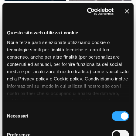
Amministrazione trasparente
Bandi e gare
Questo sito web utilizza i cookie
Contatti
Noi e terze parti selezionate utilizziamo cookie o
Privacy
tecnologie simili per finalità tecniche e, con il tuo
Cookie policy
Whistleblowing
consenso, anche per altre finalità (per personalizzare
Credits
contenuti ed annunci, per fornire funzionalità dei social
media e per analizzare il nostro traffico) come specificato
nella Privacy policy e Cookie policy. Condividiamo inoltre
informazioni sul modo in cui utilizza il nostro sito con i
nostri partner che si occupano di analisi dei dati web,
pubblicità e social media, i quali potrebbero combinarle
con altre informazioni che ha fornito loro o che hanno
S
raccolto dal suo utilizzo dei loro servizi. Puoi liberamente
Necessari
e
prestare, rifiutare o revocare il tuo consenso, in qualsiasi
l
momento. Puoi acconsentire all’utilizzo di tali tecnologie
e
Preferenze