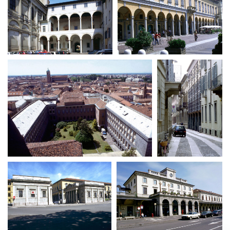
Short Film Fund
Torino Film Festival
David di Donatello
PRODUCTION GUIDE
Nastri d’Argento
Società di produzione
Premio Solinas
Strutture di servizio
Professionisti
STRUMENTI
Attrici-Attori
Location - Accedi al tuo
Beginners
profilo
Location - Nuovo utente
LOCATION GUIDE
Newsletter
Lavora con noi
FILM DATABASE
Stage - Tirocini - Scuola e
Lavoro
Elenco Operatori Economici
BOOK DATABASE
per affidamento lavori in
economia
NEWS
CASTING