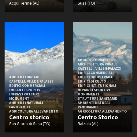
Acqui Terme (AL)
Susa (TO)
AMBIENTI URBANI
ARCHITETTURA RURALE
CASTELLI, VILLE E PALAZZI
EDIFICI COMMERCIALI
AMBIENTI URBANI
EDIFICI INDUSTRIALI
CASTELLI, VILLE E PALAZZI
EDIFICI DI CULTO
EDIFICI COMMERCIALI
EDIFICI ISTITUZIONALI
IMPIANTI SPORTIVI
IMPIANTI SPORTIVI
INFRASTRUTTURE
MONUMENTI
MONUMENTI
STRUTTURE SANITARIE
AMBIENTI NATURALI
AMBIENTI NATURALI
PANORAMICI
PANORAMICI
AGRICOLTURA ALLEVAMENTO
AGRICOLTURA ALLEVAMENTO
Centro storico
Centro Storico
San Giorio di Susa (TO)
Balzola (AL)