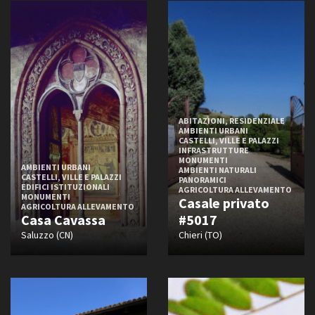
Epoca romana
Epoca medievale
Quattrocento
Amministrazione trasparente
Cinquecento
Bandi e gare
Contatti
Seicento
Privacy
Settecento
Cookie policy
Ottocento
ABITAZIONI, RESIDENZIALE
Whistleblowing
AMBIENTI URBANI
Novecento
CASTELLI, VILLE E PALAZZI
Credits
INFRASTRUTTURE
Novecento - Anni ‘10 e ‘20
MONUMENTI
AMBIENTI URBANI
AMBIENTI NATURALI
Novecento - Anni ‘30 e ‘40
CASTELLI, VILLE E PALAZZI
PANORAMICI
EDIFICI ISTITUZIONALI
AGRICOLTURA ALLEVAMENTO
Novecento - Anni ‘50
MONUMENTI
Casale privato
AGRICOLTURA ALLEVAMENTO
Novecento - Anni ‘60
Casa Cavassa
#5017
Novecento - Anni ‘70
Saluzzo (CN)
Chieri (TO)
Novecento - Anni ‘80
Novecento - ‘90
Duemila