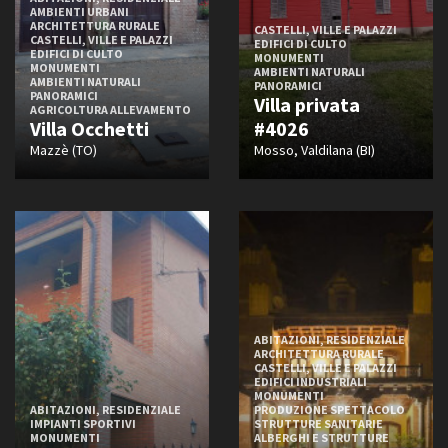
AMBIENTI URBANI
ARCHITETTURA RURALE
CASTELLI, VILLE E PALAZZI
CASTELLI, VILLE E PALAZZI
EDIFICI DI CULTO
EDIFICI DI CULTO
MONUMENTI
MONUMENTI
AMBIENTI NATURALI
AMBIENTI NATURALI
PANORAMICI
PANORAMICI
Villa privata
AGRICOLTURA ALLEVAMENTO
Villa Occhetti
#4026
Mazzè (TO)
Mosso, Valdilana (BI)
ABITAZIONI, RESIDENZIALE
ARCHITETTURA RURALE
CASTELLI, VILLE E PALAZZI
EDIFICI INDUSTRIALI
MONUMENTI
ABITAZIONI, RESIDENZIALE
PRODUZIONE SPETTACOLO
IMPIANTI SPORTIVI
STRUTTURE SANITARIE
MONUMENTI
ALBERGHI E STRUTTURE