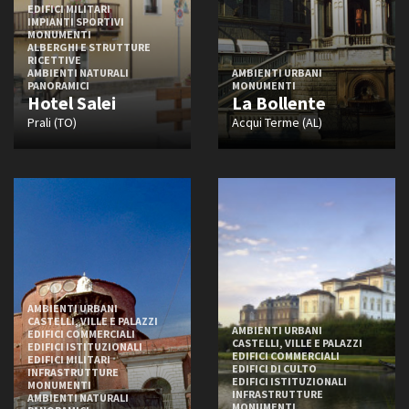
EDIFICI MILITARI
IMPIANTI SPORTIVI
MONUMENTI
ALBERGHI E STRUTTURE
RICETTIVE
AMBIENTI NATURALI
AMBIENTI URBANI
PANORAMICI
MONUMENTI
Hotel Salei
La Bollente
Prali (TO)
Acqui Terme (AL)
AMBIENTI URBANI
CASTELLI, VILLE E PALAZZI
AMBIENTI URBANI
EDIFICI COMMERCIALI
CASTELLI, VILLE E PALAZZI
EDIFICI ISTITUZIONALI
EDIFICI COMMERCIALI
EDIFICI MILITARI
EDIFICI DI CULTO
INFRASTRUTTURE
EDIFICI ISTITUZIONALI
MONUMENTI
INFRASTRUTTURE
AMBIENTI NATURALI
MONUMENTI