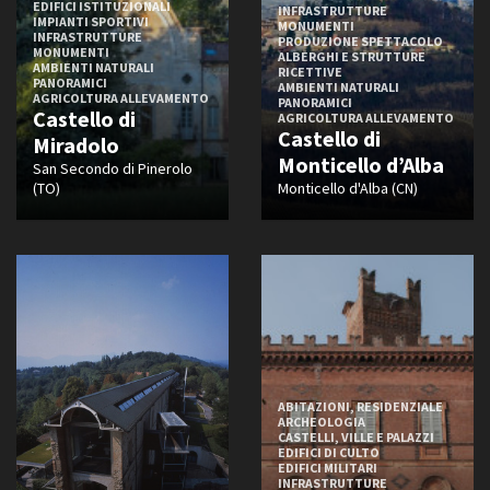
Borghese
EDIFICI ISTITUZIONALI
INFRASTRUTTURE
IMPIANTI SPORTIVI
MONUMENTI
Diroccato
INFRASTRUTTURE
PRODUZIONE SPETTACOLO
MONUMENTI
ALBERGHI E STRUTTURE
Elegante
AMBIENTI NATURALI
RICETTIVE
PANORAMICI
In rovina
AMBIENTI NATURALI
AGRICOLTURA ALLEVAMENTO
PANORAMICI
Castello di
Informale
AGRICOLTURA ALLEVAMENTO
Castello di
Miradolo
Moderno
Monticello d’Alba
San Secondo di Pinerolo
Piccolo borghese
(TO)
Monticello d'Alba (CN)
Popolare
Ristrutturato
Tradizionale
Vuoto
FILTRA
RESET
ABITAZIONI, RESIDENZIALE
ARCHEOLOGIA
CASTELLI, VILLE E PALAZZI
EDIFICI DI CULTO
EDIFICI MILITARI
INFRASTRUTTURE