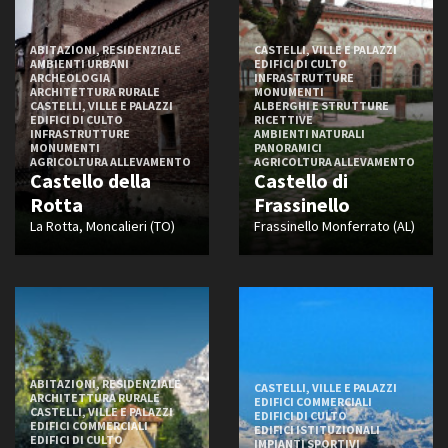
Neoclassico
Neogotico
ABITAZIONI, RESIDENZIALE
CASTELLI, VILLE E PALAZZI
AMBIENTI URBANI
EDIFICI DI CULTO
Paleocristiano
ARCHEOLOGIA
INFRASTRUTTURE
ARCHITETTURA RURALE
MONUMENTI
Razionalista
CASTELLI, VILLE E PALAZZI
ALBERGHI E STRUTTURE
EDIFICI DI CULTO
RICETTIVE
Rinascimentale
INFRASTRUTTURE
AMBIENTI NATURALI
Romanico
MONUMENTI
PANORAMICI
AGRICOLTURA ALLEVAMENTO
AGRICOLTURA ALLEVAMENTO
Rustico
Castello della
Castello di
Umbertino
Rotta
Frassinello
La Rotta, Moncalieri (TO)
Frassinello Monferrato (AL)
Aspetto e condizione
Abbandonato
Alternativo
Alto borghese
Aristocratico
ABITAZIONI, RESIDENZIALE
CASTELLI, VILLE E PALAZZI
Arredato
ARCHITETTURA RURALE
EDIFICI COMMERCIALI
CASTELLI, VILLE E PALAZZI
EDIFICI DI CULTO
Autentico
EDIFICI COMMERCIALI
EDIFICI ISTITUZIONALI
EDIFICI DI CULTO
IMPIANTI SPORTIVI