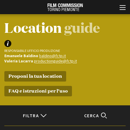
Location
guide
RESPONSABILE UFFICIO PRODUZIONE
Emanuele Baldino
baldino@fctp.it
Valeria Lacarra
productionguide@fctp.it
Proponi la tua location
Italiano
English
FAQ e istruzioni per l’uso
ABOUT
EVENTI, SPECIALI
Chi siamo
Anteprime in Piemonte
Storia della Fondazione
TFI Torino Film Industry -
Production Days
Contatti
FILTRA
CERCA
Avenue Cove - Erasmus +
La sede
Guarda che storia!
Partner