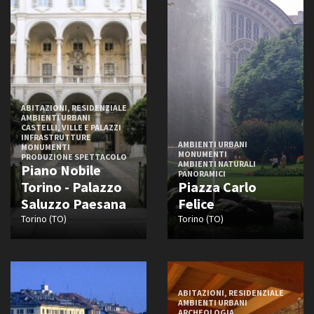
ABITAZIONI, RESIDENZIALE
AMBIENTI URBANI
CASTELLI, VILLE E PALAZZI
INFRASTRUTTURE
AMBIENTI URBANI
MONUMENTI
MONUMENTI
PRODUZIONE SPETTACOLO
AMBIENTI NATURALI
Piano Nobile
PANORAMICI
Torino - Palazzo
Piazza Carlo
Saluzzo Paesana
Felice
Torino (TO)
Torino (TO)
ABITAZIONI, RESIDENZIALE
AMBIENTI URBANI
ARCHEOLOGIA