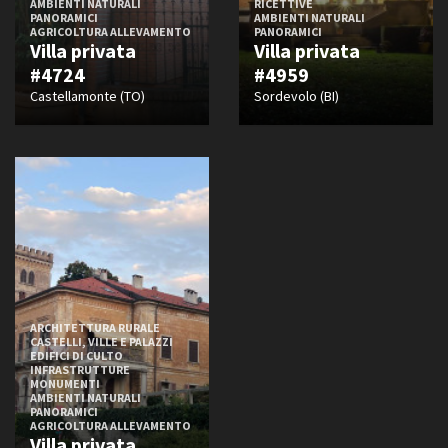
AMBIENTI NATURALI
RICETTIVE
PANORAMICI
AMBIENTI NATURALI
AGRICOLTURA ALLEVAMENTO
PANORAMICI
Villa privata
Villa privata
#4724
#4959
Castellamonte (TO)
Sordevolo (BI)
ARCHITETTURA RURALE
CASTELLI, VILLE E PALAZZI
EDIFICI DI CULTO
INFRASTRUTTURE
MONUMENTI
AMBIENTI NATURALI
PANORAMICI
AGRICOLTURA ALLEVAMENTO
Villa privata