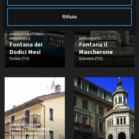
s
o
Rifiuta
AMBIENTI URBANI
MONUMENTI
AMBIENTI NATURALI
PANORAMICI
MONUMENTI
Fontana dei
Fontana Il
Dodici Mesi
Mascherone
Torino (TO)
Giaveno (TO)
AMBIENTI URBANI
ARCHITETTURA RURALE
EDIFICI COMMERCIALI
EDIFICI DI CULTO