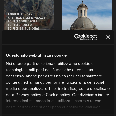
AMBIENTI URBANI
CASTELLI, VILLE E PALAZZI
EDIFICI COMMERCIALI
EDIFICI DI CULTO
EDIFICI ISTITUZIONALI
INFRASTRUTTURE
MONUMENTI
ALBERGHI E STRUTTURE
RICETTIVE
AMBIENTI NATURALI
PANORAMICI
AMBIENTI URBANI
AGRICOLTURA ALLEVAMENTO
Questo sito web utilizza i cookie
EDIFICI DI CULTO
Chiesa di San
MONUMENTI
Noi e terze parti selezionate utilizziamo cookie o
Giovanni e
Chiesa di Santa
tecnologie simili per finalità tecniche e, con il tuo
Chiostro
Caterina
consenso, anche per altre finalità (per personalizzare
Saluzzo (CN)
Casale Monferrato (AL)
contenuti ed annunci, per fornire funzionalità dei social
media e per analizzare il nostro traffico) come specificato
nella Privacy policy e Cookie policy. Condividiamo inoltre
informazioni sul modo in cui utilizza il nostro sito con i
nostri partner che si occupano di analisi dei dati web,
pubblicità e social media, i quali potrebbero combinarle