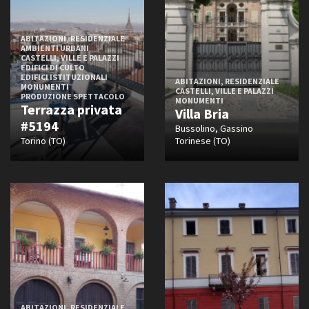
ABITAZIONI, RESIDENZIALE
AMBIENTI URBANI
CASTELLI, VILLE E PALAZZI
EDIFICI DI CULTO
EDIFICI ISTITUZIONALI
ABITAZIONI, RESIDENZIALE
MONUMENTI
CASTELLI, VILLE E PALAZZI
PRODUZIONE SPETTACOLO
MONUMENTI
Terrazza privata
Villa Bria
#5194
Bussolino, Gassino
Torino (TO)
Torinese (TO)
ABITAZIONI, RESIDENZIALE