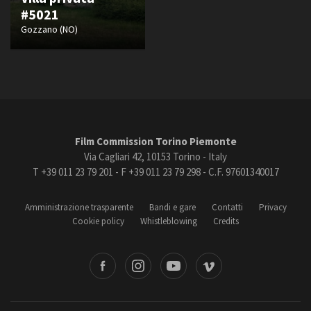
#5021
Gozzano (NO)
Film Commission Torino Piemonte
Via Cagliari 42, 10153 Torino - Italy
T +39 011 23 79 201 - F +39 011 23 79 298 - C.F. 97601340017
Amministrazione trasparente
Bandi e gare
Contatti
Privacy
Cookie policy
Whistleblowing
Credits
book
Instagram
Youtube
Vimeo