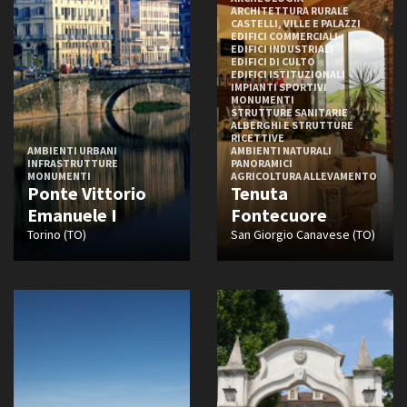
ARCHITETTURA RURALE
CASTELLI, VILLE E PALAZZI
EDIFICI COMMERCIALI
EDIFICI INDUSTRIALI
EDIFICI DI CULTO
EDIFICI ISTITUZIONALI
IMPIANTI SPORTIVI
MONUMENTI
STRUTTURE SANITARIE
ALBERGHI E STRUTTURE
RICETTIVE
AMBIENTI URBANI
AMBIENTI NATURALI
INFRASTRUTTURE
PANORAMICI
MONUMENTI
AGRICOLTURA ALLEVAMENTO
Ponte Vittorio
Tenuta
Emanuele I
Fontecuore
Torino (TO)
San Giorgio Canavese (TO)