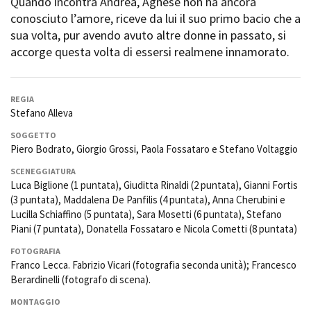
Quando incontra Andrea, Agnese non ha ancora
Short Film Fund
Torino Film Festival
conosciuto l’amore, riceve da lui il suo primo bacio che a
David di Donatello
sua volta, pur avendo avuto altre donne in passato, si
PRODUCTION GUIDE
Nastri d’Argento
accorge questa volta di essersi realmene innamorato.
Società di produzione
Premio Solinas
Strutture di servizio
Professionisti
STRUMENTI
REGIA
Attrici-Attori
Stefano Alleva
Location - Accedi al tuo
Beginners
profilo
SOGGETTO
Location - Nuovo utente
Piero Bodrato, Giorgio Grossi, Paola Fossataro e Stefano Voltaggio
LOCATION GUIDE
Newsletter
SCENEGGIATURA
Lavora con noi
Luca Biglione (1 puntata), Giuditta Rinaldi (2 puntata), Gianni Fortis
FILM DATABASE
Stage - Tirocini - Scuola e
(3 puntata), Maddalena De Panfilis (4 puntata), Anna Cherubini e
Lavoro
Lucilla Schiaffino (5 puntata), Sara Mosetti (6 puntata), Stefano
Elenco Operatori Economici
BOOK DATABASE
Piani (7 puntata), Donatella Fossataro e Nicola Cometti (8 puntata)
per affidamento lavori in
economia
FOTOGRAFIA
NEWS
Franco Lecca. Fabrizio Vicari (fotografia seconda unità); Francesco
Berardinelli (fotografo di scena).
CASTING
MONTAGGIO