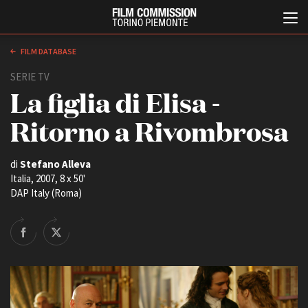
FILM DATABASE
SERIE TV
La figlia di Elisa -
Ritorno a Rivombrosa
di
Stefano Alleva
Italia, 2007, 8 x 50'
Italiano
English
DAP Italy (Roma)
ABOUT
EVENTI, SPECIALI
Chi siamo
Anteprime in Piemonte
Storia della Fondazione
TFI Torino Film Industry -
Production Days
Contatti
Avenue Cove - Erasmus +
La sede
Guarda che storia!
Partner