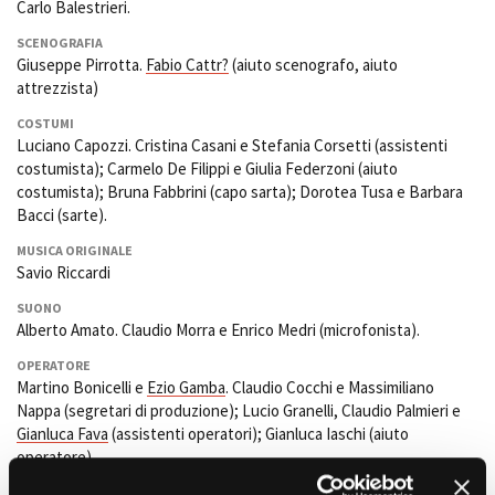
Carlo Balestrieri.
SCENOGRAFIA
Giuseppe Pirrotta.
Fabio Cattr?
(aiuto scenografo, aiuto
Amministrazione trasparente
attrezzista)
Bandi e gare
COSTUMI
Contatti
Luciano Capozzi. Cristina Casani e Stefania Corsetti (assistenti
Privacy
costumista); Carmelo De Filippi e Giulia Federzoni (aiuto
Cookie policy
costumista); Bruna Fabbrini (capo sarta); Dorotea Tusa e Barbara
Whistleblowing
Bacci (sarte).
Credits
MUSICA ORIGINALE
Savio Riccardi
SUONO
Alberto Amato. Claudio Morra e Enrico Medri (microfonista).
OPERATORE
Martino Bonicelli e
Ezio Gamba
. Claudio Cocchi e Massimiliano
Nappa (segretari di produzione); Lucio Granelli, Claudio Palmieri e
Gianluca Fava
(assistenti operatori); Gianluca Iaschi (aiuto
operatore).
TRUCCATORI E PARRUCCHIERI