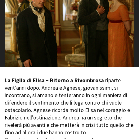
La Grazia - Immagini e
Rete regionale
location della Torino di Paolo
Bilancio sociale
Sorrentino
Amministrazione
Open Day
trasparente
Ciak in TOur!
Bandi e gare
Sostenibilità ambientale
FESTIVAL, MARKETS,
AWARDS
SERVIZI
International Film Festival
Servizi generali
Rotterdam
Location scouting
Berlinale Internationalen
Filmfestspiele Berlin
Spazi nella sede FCTP
La Figlia di Elisa – Ritorno a Rivombrosa
riparte
Festival de Cannes
Sala Casting
vent’anni dopo. Andrea e Agnese, giovanissimi, si
Biografilm Festival - Bio to B
Sala Paolo Tenna
incontrano, si amano e tenteranno in ogni maniera di
Industry Days
difendere il sentimento che li lega contro chi vuole
Locarno Film Festival
FILM FUNDS
ostacolarlo. Agnese ricorda molto Elisa nel coraggio e
Mostra Internazionale d’Arte
Piemonte Film Tv Fund
Fabrizio nell’ostinazione. Andrea ha un segreto che
Cinematografica Venezia
Piemonte Film Tv
rivelerà più avanti e che metterà in crisi tutto quello che
Toronto International Film
Development Fund
Festival
fino ad allora i due hanno costruito.
Piemonte Doc Film Fund
Festa del Cinema di Roma