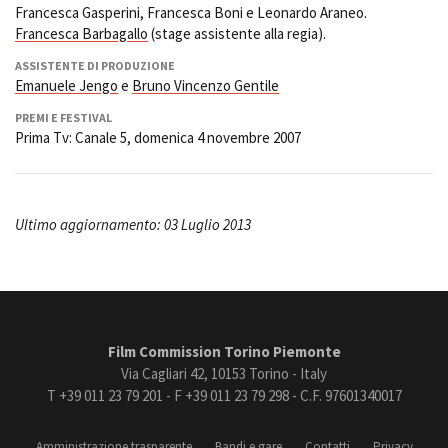
Francesca Gasperini, Francesca Boni e Leonardo Araneo.
Francesca Barbagallo
(stage assistente alla regia).
ASSISTENTE DI PRODUZIONE
Emanuele Jengo
e
Bruno Vincenzo Gentile
PREMI E FESTIVAL
Prima Tv: Canale 5, domenica 4 novembre 2007
Ultimo aggiornamento: 03 Luglio 2013
Film Commission Torino Piemonte
Via Cagliari 42, 10153 Torino - Italy
T +39 011 23 79 201 - F +39 011 23 79 298 - C.F. 97601340017
Amministrazione trasparente
Bandi e gare
Contatti
Privacy