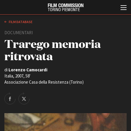
FILM DATABASE
DOCUMENTARI
Trarego memoria
ritrovata
di
Lorenzo Camocardi
Italia, 2007, 58'
Italiano
English
Associazione Casa della Resistenza (Torino)
ABOUT
EVENTI, SPECIALI
Chi siamo
Anteprime in Piemonte
Storia della Fondazione
TFI Torino Film Industry -
Production Days
Contatti
Avenue Cove - Erasmus +
La sede
Guarda che storia!
Partner