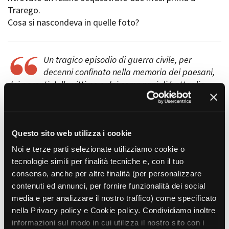
Short Film Fund
Trarego.
Torino Film Festival
Cosa si nascondeva in quelle foto?
David di Donatello
PRODUCTION GUIDE
Nastri d’Argento
Società di produzione
Premio Solinas
Strutture di servizio
Un tragico episodio di guerra civile, per
Professionisti
decenni confinato nella memoria dei paesani,
STRUMENTI
Attrici-Attori
dei parenti delle vittime e dei compagni di battaglia,
Location - Accedi al tuo
Beginners
profilo
viene riportato alla luce da studenti dell’Istituto
Location - Nuovo utente
Cobianchi di Verbania con una ricerca (Memoria di
LOCATION GUIDE
Newsletter
Trarego) vincitrice del premio ANCI 2004 di storia locale.
Lavora con noi
Altri studenti (5a A Scienze umane e sociali 2006–07)
Questo sito web utilizza i cookie
FILM DATABASE
Stage - Tirocini - Scuola e
riprendono le fila della me¬moria e, sotto la guida del
Noi e terze parti selezionate utilizziamo cookie o
Lavoro
regista, ne fanno un docu-fiction con interviste a
tecnologie simili per finalità tecniche e, con il tuo
Elenco Operatori Economici
BOOK DATABASE
testi¬moni ed esperti e rigorose ricostru¬zioni d’epoca
per affidamento lavori in
consenso, anche per altre finalità (per personalizzare
nei luoghi stessi degli eventi.
economia
contenuti ed annunci, per fornire funzionalità dei social
NEWS
media e per analizzare il nostro traffico) come specificato
nella Privacy policy e Cookie policy. Condividiamo inoltre
CASTING
REGIA
informazioni sul modo in cui utilizza il nostro sito con i
Lorenzo Camocardi