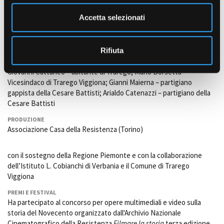
e
Bruna Giardini – sorelle del partigiano Ermanno caduto a Trarego;
n
Accetta selezionati
Giuliana Lubatti – sorella del partigiano Gastone “Cesco” caduto a
s
Trarego; Maria Luisa Ferrari – figlia della maestra Anna Bedone
o
Ferrari; Adriana Torre – Comunità ebraica di Casale Monferrato;
Rifiuta
Maria Gagliani – figlia di Giuseppe Clair “Nonno” assassinato il 2.3.45;
Fortunato Pedroni – partigiano “Lupo” della banda di Viggiona;
Giovanni Cattaneo – abitante di Trarego; Mario Borsetta –
Vicesindaco di Trarego Viggiona; Gianni Maierna – partigiano
gappista della Cesare Battisti; Arialdo Catenazzi – partigiano della
Cesare Battisti
PRODUZIONE
Associazione Casa della Resistenza (Torino)
con il sostegno della Regione Piemonte e con la collaborazione
dell’Istituto L. Cobianchi di Verbania e il Comune di Trarego
Viggiona
PREMI E FESTIVAL
Ha partecipato al concorso per opere multimediali e video sulla
storia del Novecento organizzato dall'Archivio Nazionale
Cinematografico della Resistenza
Filmare la storia
terza edizione