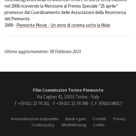
nel 2006 ricevendo la Menzione al Premio Speciale "25 aprile"
promosso dal Coordinamento delle Associazioni della Resistenza
del Piemonte
2009 -
Piemonte Movie - Un anno di cinema sotto la Mole
Ultimo aggiornamento: 09 Febbraio 2015
Film Commission Torino Piemonte
Via Cagliari 42, 10153 Torino - Italy
T +39 011 23 79 201 - F +39 011 23 79 298 - C.F. 97601340017
Amministrazione trasparente
Bandi e gare
Contatti
Privacy
Cookie policy
Whistleblowing
Credits