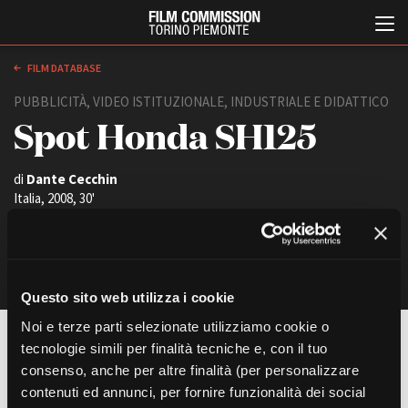
FILM DATABASE
PUBBLICITÀ, VIDEO ISTITUZIONALE, INDUSTRIALE E DIDATTICO
Spot Honda SH125
di
Dante Cecchin
Italia, 2008, 30'
LOTUS Production (Roma)
Italiano
English
ABOUT
EVENTI, SPECIALI
Questo sito web utilizza i cookie
Chi siamo
Anteprime in Piemonte
Noi e terze parti selezionate utilizziamo cookie o
Storia della Fondazione
TFI Torino Film Industry -
Pubblicità fotografica e video
tecnologie simili per finalità tecniche e, con il tuo
Production Days
Contatti
Location: strade varie
consenso, anche per altre finalità (per personalizzare
Avenue Cove - Erasmus +
La sede
Riprese: 6-7-8-10-11 settembre
contenuti ed annunci, per fornire funzionalità dei social
Guarda che storia!
Partner