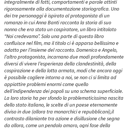
integralmente di fatti, comportamenti e parole attinti
rigorosamente alla documentazione storiografica. Uno
dei tre personaggi è ispirato al protagonista di un
Amministrazione trasparente
romanzo in cui Anna Banti racconta la storia di suo
Bandi e gare
nonno che era stato un cospiratore, un libro intitolato
Contatti
“Noi credevamo”. Solo una parte di questo libro
Privacy
confluisce nel film, ma il titolo ci è apparso bellissimo e
Cookie policy
adatto per l’insieme del racconto. Domenico e Angelo,
Whistleblowing
l’altro protagonista, incarnano due modi profondamente
Credits
diversi di vivere l’esperienza della clandestinità, della
cospirazione e della lotta armata, modi che ancora oggi
è possibile cogliere intorno a noi, se non ci si limita ad
appiattire problemi enormi come quello
dell’indipendenza dei popoli su uno schema superficiale.
La loro storia ha per sfondo la problematicissima nascita
dello stato italiano, le scelte di un paese eternamente
diviso in due (allora tra monarchici e repubblicani),il
contrasto dilaniante tra azione e disillusione che segna
da allora, come un pendolo amaro, ogni fase della