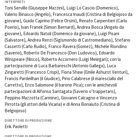
INTERPRETI
Toni Servillo (Giuseppe Mazzini), Luigi Lo Cascio (Domenico),
Valerio Binasco (Angelo), Francesca Inaudi (Cristina di Belgiojoso da
giovane), Guido Caprino (Felice Orsini), Renato Carpentieri (Carlo
Poerio), Ivan Franek (Simon Bernard), Andrea Bosca (Angelo da
giovane), Edoardo Natoli (Domenico da giovane), Luigi Pisani
(Salvatore), Andrea Renzi (Sigismondo di Castromediano), Stefano
Cassetti (Carlo Rudio), Franco Ravera (Gomez), Michele Riondino
(Saverio), Roberto De Francesco (Don Ludovico), Edoardo
Winspeare (Nisco), Roberto Accornero (Luigi Melegari); con la
partecipazione di Luca Barbareschi (Antonio Gallega), Luca
Zingaretti (Francesco Crispi), Fiona Shaw (Emile Ashurst Venturi),
Francis Pardeilhan (il Giudice), Pino Calabrese (il maresciallo del
Carretto), Enzo Salomone (il barone Pica); con le amichevoli
partecipazioni di Alfonso Santagata (Saverio o’trappetaro),
Peppino Mazzotta (Carmine), Giovanni Calcagno e Vincenzo
Pirrotta (gli attori della Vicaria) e di Anna Bonaiuto (Cristina di
Belgiojoso)
DIRETTORE DI PRODUZIONE
Erik Paoletti
ISPETTORE DI PRODUZIONE