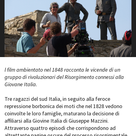
La Grazia - Immagini e
Rete regionale
location della Torino di Paolo
Bilancio sociale
Sorrentino
Amministrazione
Open Day
trasparente
Ciak in TOur!
Bandi e gare
Sostenibilità ambientale
FESTIVAL, MARKETS,
AWARDS
SERVIZI
International Film Festival
Servizi generali
Rotterdam
l film ambientato nel 1848 racconta le vicende di un
Location scouting
Berlinale Internationalen
Filmfestspiele Berlin
gruppo di rivoluzionari del Risorgimento connessi alla
Spazi nella sede FCTP
Festival de Cannes
Giovane Italia.
Sala Casting
Biografilm Festival - Bio to B
Sala Paolo Tenna
Industry Days
Tre ragazzi del sud Italia, in seguito alla feroce
Locarno Film Festival
repressione borbonica dei moti che nel 1828 vedono
FILM FUNDS
Mostra Internazionale d’Arte
coinvolte le loro famiglie, maturano la decisione di
Piemonte Film Tv Fund
Cinematografica Venezia
affiliarsi alla Giovine Italia di Giuseppe Mazzini.
Piemonte Film Tv
Toronto International Film
Development Fund
Attraverso quattro episodi che corrispondono ad
Festival
Piemonte Doc Film Fund
altrettante pagine oscure del processo risorgimentale
Festa del Cinema di Roma