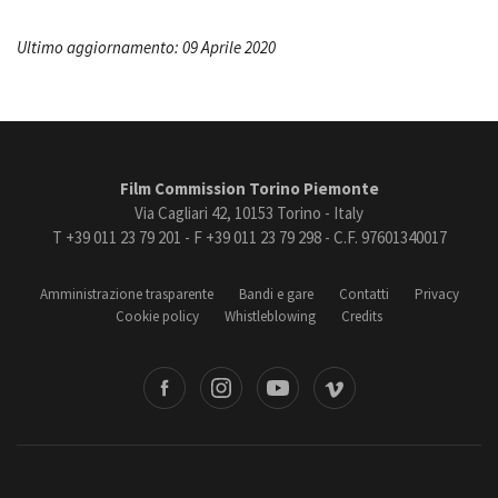
Ultimo aggiornamento: 09 Aprile 2020
Film Commission Torino Piemonte
Via Cagliari 42, 10153 Torino - Italy
T +39 011 23 79 201 - F +39 011 23 79 298 - C.F. 97601340017
Amministrazione trasparente
Bandi e gare
Contatti
Privacy
Cookie policy
Whistleblowing
Credits
book
Instagram
Youtube
Vimeo