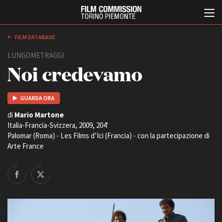
FILM DATABASE
LUNGOMETRAGGI
Noi credevamo
GUARDA ORA
di
Mario Martone
Italia-Francia-Svizzera, 2009, 204'
Italiano
English
Palomar (Roma) - Les Films d’Ici (Francia) - con la partecipazione di
Arte France
ABOUT
EVENTI, SPECIALI
Chi siamo
Anteprime in Piemonte
Storia della Fondazione
TFI Torino Film Industry -
Production Days
Contatti
Avenue Cove - Erasmus +
La sede
Guarda che storia!
Partner