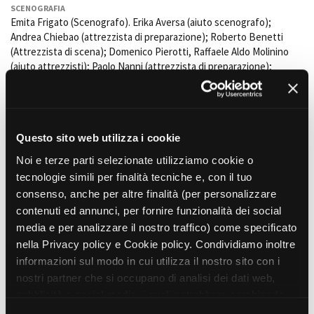
SCENOGRAFIA
Emita Frigato (Scenografo). Erika Aversa (aiuto scenografo);
Andrea Chiebao (attrezzista di preparazione); Roberto Benetti
(Attrezzista di scena); Domenico Pierotti, Raffaele Aldo Molinino
(aiuto attrezzisti);
Paolo Nanni
(attrezzista di preparazione);
Giorgio Barullo e Loredana Bonini (pittori di scena).
FargoLegno
(Scenografia).
COSTUMI
Ursula Patzack (Costumista); Emiliano Mancini (aiuto costumista);
Questo sito web utilizza i cookie
Elisabetta Antico (1° assistente costumista); Claudette Lilly, Valeria
Noi e terze parti selezionate utilizziamo cookie o
Bistoni e
Francesca Cibischino
(assistente costumista);
Sara
Giovene
(aiuto costumista e sarta); Nadia Salvatore (capo sarta);
tecnologie simili per finalità tecniche e, con il tuo
Elena Pascaniuch e
Ilaria Belloste
(sarte); Domenica Columpsi e
consenso, anche per altre finalità (per personalizzare
Sara Pantusa (aiuto sarta); Stefania Berrino (aggiunta costumi).
contenuti ed annunci, per fornire funzionalità dei social
media e per analizzare il nostro traffico) come specificato
MUSICA ORIGINALE
Hubert Westkemper, Edizioni musicali RAI TRADE
nella Privacy policy e Cookie policy. Condividiamo inoltre
informazioni sul modo in cui utilizza il nostro sito con i
MUSICHE DI REPERTORIO
nostri partner che si occupano di analisi dei dati web,
musiche di Giuseppe Verdi, Vincenzo Bellini e Gioacchino Rossini
eseguite dall’Orchestra sinfonica della RAI di Torino diretta da
pubblicità e social media, i quali potrebbero combinarle
Roberto Abbado
con altre informazioni che ha fornito loro o che hanno