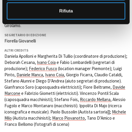
o
CASTING
Rifiuta
Morgana Bianco
(A.O.S.M. Piemonte, Casting figurazioni speciali e
capogruppo), Marilee Reina (Assistente A.O.S.M.), Sonia Di
Girolamo.
SEGRETARIO DI EDIZIONE
Fiorella Giovanelli
ALTRI CREDITS
Daniela Apolloni e Margherita Di Tullio (coordinatore di produzione);
Deborah Cesana,
Ivano Coia
e Fabio Lombardelli (segretari di
produzione);
Federico Fusco
(location manager Piemonte); Luigi
Pinto,
Daniele Manca
,
Ivano Coia
, Giorgio Ficarra, Claudio Cataldi,
Stefano Alunni e Diego D’Andrea (aiuto segretari di produzione).
Gianfranco Soro (caposquadra elettricisti); Fiore Beltrame,
Davide
Marcone
e Fabrizio Giometti (elettricisti). Vincenzo Pontil Scala
(caposquadra macchinisti); Stefano Fois,
Riccardo Mellana
, Alessio
Fugolo e Marco Montanaro (macchinisti). Ippolita Di Majo (ricerca
iconografica e musicale). Paolo Bussolin (Autista sartoria]];
Michele
Milo
(Autista macchinisti);
Marco Piovanotto
, Tano D’Amico e
Franco Bellomo (fotografi di scena)