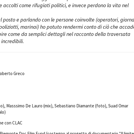
re accolti come rifugiati politici, e invece perdono la vita nel
 posto e parlando con le persone coinvolte (operatori, giornal
 poliziotti, marinai) ho potuto rendermi conto di ciò che accad
re come da semplici dettagli nel racconto della traversata
incredibili.
Roberto Greco
to), Masssimo De Lauro (mix), Sebastiano Diamante (foto), Suad Omar
alo)
one con CLAC
 Piemonte Doc Film Fund (sostegno al progetto di documentario "Il limite