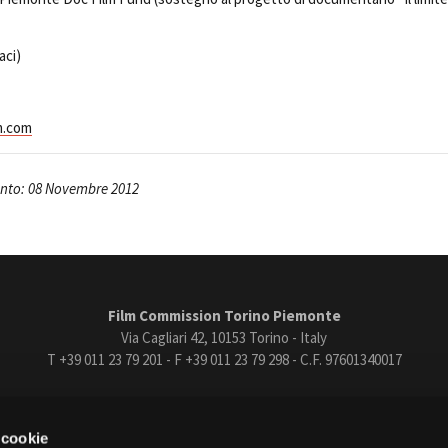
aci)
m.com
nto: 08 Novembre 2012
Film Commission Torino Piemonte
Via Cagliari 42, 10153 Torino - Italy
T +39 011 23 79 201 - F +39 011 23 79 298 - C.F. 97601340017
trasparente
Bandi e gare
Contatti
Privacy
Cookie policy
Whistle
 cookie