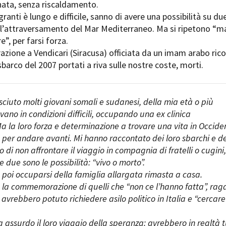
nata, senza riscaldamento.
Open Day
granti è lungo e difficile, sanno di avere una possibilità su du
Ciak in TOur!
ell’attraversamento del Mar Mediterraneo. Ma si ripetono “
”, per farsi forza.
one a Vendicari (Siracusa) officiata da un imam arabo ric
sbarco del 2007 portati a riva sulle nostre coste, morti.
andi e gare
Contatti
Privacy
Cookie policy
Whistleblowing
Credi
sciuto molti giovani somali e sudanesi, della mia età o più
vano in condizioni difficili, occupando una ex clinica
la loro forza e determinazione a trovare una vita in Occide
a per andare avanti. Mi hanno raccontato dei loro sbarchi e de
 di non affrontare il viaggio in compagnia di fratelli o cugini,
 due sono le possibilità: “vivo o morto”.
e poi occuparsi della famiglia allargata rimasta a casa.
 e la commemorazione di quelli che “non ce l’hanno fatta”, rag
avrebbero potuto richiedere asilo politico in Italia e “cercare
 assurdo il loro viaggio della speranza: avrebbero in realtà t