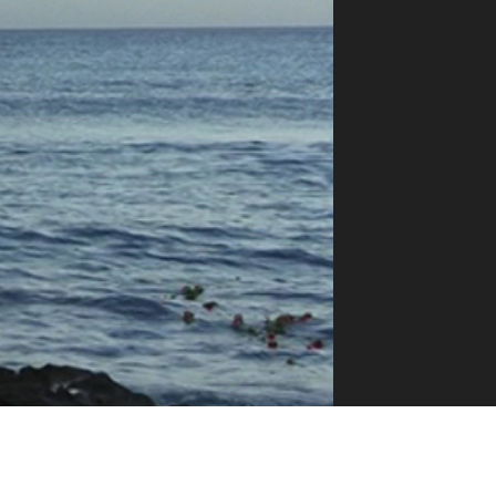
ilm Festival
nternazionale d’Arte
grafica Venezia
nternational Film Festival
l Cinema di Roma
lm Festival
 Donatello
’Argento
olinas
NTI
- Accedi al tuo profilo
 - Nuovo utente
ter
on noi
irocini - Scuola e Lavoro
peratori Economici per
nto lavori in economia