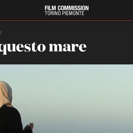
I
 questo mare
PRODUCTION GUIDE
FESTIV
Società di produzione
Internat
Strutture di servizio
Berlinale
Filmfests
Professionisti
Festival
Attrici-Attori
Biografil
Beginners