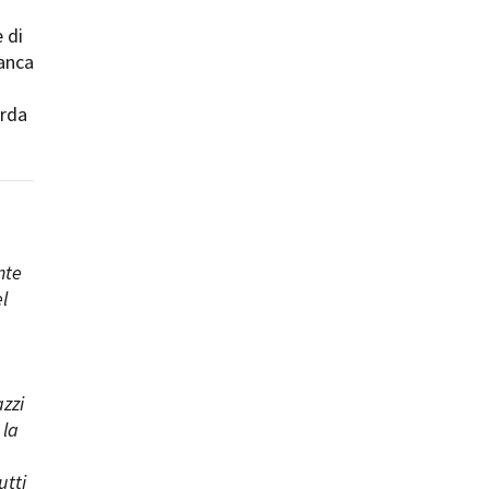
e di
manca
orda
ts
nte
l
azzi
 la
utti