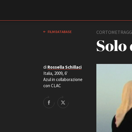
Film Commission
Torino Piemonte
CORTOMETRAGG
FILM DATABASE
Solo
di
Rossella Schillaci
Italia, 2009, 6'
Azul in collaborazione
con CLAC
ABOUT
Chi siamo
Storia della Fondazione
Contatti
La sede
Partner