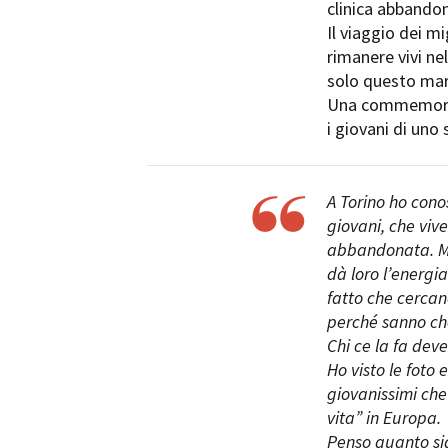
clinica abbando
Il viaggio dei mi
rimanere vivi n
solo questo mare
Una commemorazi
i giovani di uno 
Amministrazione trasparente
B
A Torino ho cono
giovani, che vive
abbandonata. Ma 
dà loro l’energi
fatto che cercano
perché sanno che
Chi ce la fa dev
Ho visto le foto
giovanissimi che 
vita” in Europa.
Penso quanto sia