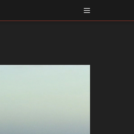
Italiano
English
AL, MARKETS, AWARDS
ional Film Festival Rotterdam
 Internationalen
piele Berlin
 de Cannes
m Festival - Bio to B Industry