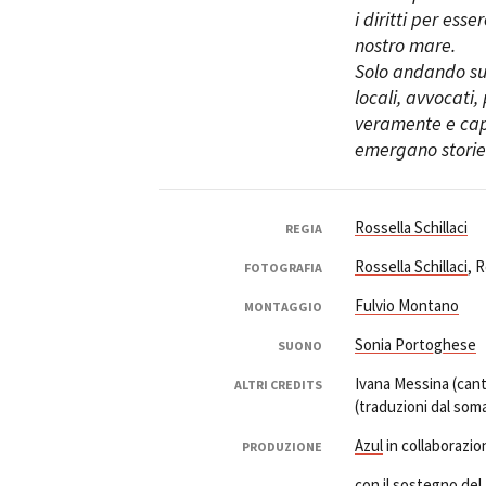
i diritti per esse
nostro mare.
Solo andando sul
locali, avvocati,
veramente e capi
emergano storie 
Rossella Schillaci
REGIA
Rossella Schillaci
, 
FOTOGRAFIA
Fulvio Montano
MONTAGGIO
Sonia Portoghese
SUONO
Ivana Messina (can
ALTRI CREDITS
(traduzioni dal som
Azul
in collaborazi
PRODUZIONE
con il sostegno del