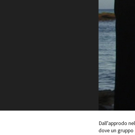
Rete regionale
Bilancio sociale
Amministrazione trasparent
Bandi e gare
Sostenibilità ambientale
SERVIZI
Servizi generali
Location scouting
Spazi nella sede FCTP
Sala Casting
Sala Paolo Tenna
FILM FUNDS
Piemonte Film Tv Fund
Piemonte Film Tv Developm
Piemonte Doc Film Fund
Dall’approdo nel
Short Film Fund
dove un gruppo di