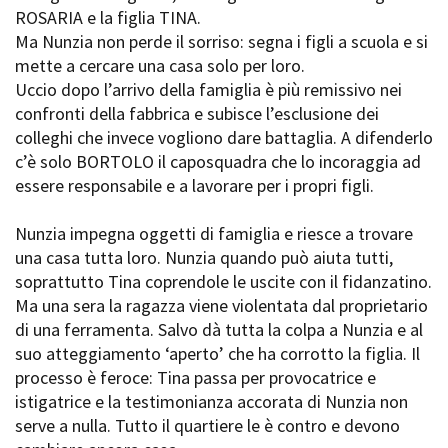
ROSARIA e la figlia TINA.
Ma Nunzia non perde il sorriso: segna i figli a scuola e si
mette a cercare una casa solo per loro.
Amministrazione trasparente
Uccio dopo l’arrivo della famiglia è più remissivo nei
Bandi e gare
confronti della fabbrica e subisce l’esclusione dei
Contatti
colleghi che invece vogliono dare battaglia. A difenderlo
Privacy
c’è solo BORTOLO il caposquadra che lo incoraggia ad
Cookie policy
essere responsabile e a lavorare per i propri figli.
Whistleblowing
Credits
Nunzia impegna oggetti di famiglia e riesce a trovare
una casa tutta loro. Nunzia quando può aiuta tutti,
soprattutto Tina coprendole le uscite con il fidanzatino.
Ma una sera la ragazza viene violentata dal proprietario
di una ferramenta. Salvo dà tutta la colpa a Nunzia e al
suo atteggiamento ‘aperto’ che ha corrotto la figlia. Il
processo è feroce: Tina passa per provocatrice e
istigatrice e la testimonianza accorata di Nunzia non
serve a nulla. Tutto il quartiere le è contro e devono