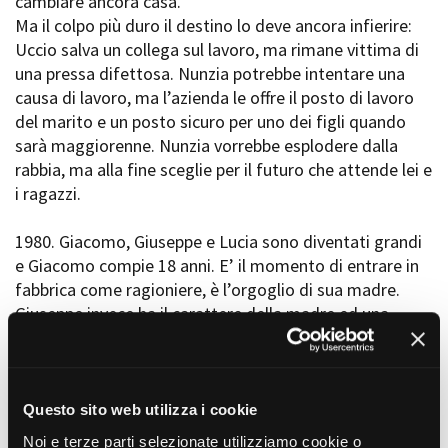
cambiare ancora casa.
Ma il colpo più duro il destino lo deve ancora infierire:
Uccio salva un collega sul lavoro, ma rimane vittima di
una pressa difettosa. Nunzia potrebbe intentare una
causa di lavoro, ma l’azienda le offre il posto di lavoro
del marito e un posto sicuro per uno dei figli quando
sarà maggiorenne. Nunzia vorrebbe esplodere dalla
rabbia, ma alla fine sceglie per il futuro che attende lei e
i ragazzi.
1980. Giacomo, Giuseppe e Lucia sono diventati grandi
e Giacomo compie 18 anni. E’ il momento di entrare in
fabbrica come ragioniere, è l’orgoglio di sua madre.
Giuseppe invece ha il carattere della madre ed una
spiccata dote per la scrittura ma per il resto è un
disastro. Le cattive compagnie lo crescono come un
ragazzo di strada, dove il ‘fare’ conta più del ‘pensare’.
La piccola famiglia di Pantacalò ora si deve scontrare
Questo sito web utilizza i cookie
con i problemi di una nuova Italia: ai soliti pregiudizi si
Noi e terze parti selezionate utilizziamo cookie o