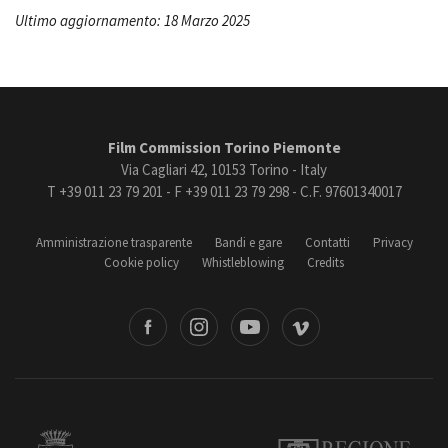
Ultimo aggiornamento: 18 Marzo 2025
Film Commission Torino Piemonte
Via Cagliari 42, 10153 Torino - Italy
T +39 011 23 79 201 - F +39 011 23 79 298 - C.F. 97601340017
Amministrazione trasparente
Bandi e gare
Contatti
Privacy
Cookie policy
Whistleblowing
Credits
book
Instagram
Youtube
Vimeo
Torino
Regione Piemonte