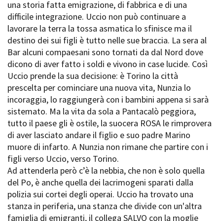
una storia fatta emigrazione, di fabbrica e di una
Short Film Fund
Torino Film Festival
difficile integrazione. Uccio non può continuare a
David di Donatello
lavorare la terra la tossa asmatica lo sfinisce ma il
PRODUCTION GUIDE
Nastri d’Argento
destino dei sui figli è tutto nelle sue braccia. La sera al
Società di produzione
Premio Solinas
Bar alcuni compaesani sono tornati da dal Nord dove
Strutture di servizio
dicono di aver fatto i soldi e vivono in case lucide. Così
Professionisti
STRUMENTI
Uccio prende la sua decisione: è Torino la città
Attrici-Attori
Location - Accedi al tuo
prescelta per cominciare una nuova vita, Nunzia lo
Beginners
profilo
incoraggia, lo raggiungerà con i bambini appena si sarà
Location - Nuovo utente
sistemato. Ma la vita da sola a Pantacalò peggiora,
LOCATION GUIDE
Newsletter
tutto il paese gli è ostile, la suocera ROSA le rimprovera
Lavora con noi
di aver lasciato andare il figlio e suo padre Marino
FILM DATABASE
Stage - Tirocini - Scuola e
muore di infarto. A Nunzia non rimane che partire con i
Lavoro
figli verso Uccio, verso Torino.
Elenco Operatori Economici
BOOK DATABASE
per affidamento lavori in
Ad attenderla però c’è la nebbia, che non è solo quella
economia
del Po, è anche quella dei lacrimogeni sparati dalla
NEWS
polizia sui cortei degli operai. Uccio ha trovato una
stanza in periferia, una stanza che divide con un'altra
CASTING
famiglia di emigranti, il collega SALVO con la moglie