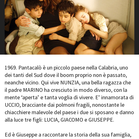
La Grazia - Immagini e
Rete regionale
location della Torino di Paolo
Bilancio sociale
Sorrentino
Amministrazione
Open Day
trasparente
Ciak in TOur!
Bandi e gare
Sostenibilità ambientale
FESTIVAL, MARKETS,
AWARDS
SERVIZI
International Film Festival
Servizi generali
Rotterdam
1969. Pantacalò è un piccolo paese nella Calabria, uno
Location scouting
Berlinale Internationalen
dei tanti del Sud dove il boom proprio non è passato,
Filmfestspiele Berlin
Spazi nella sede FCTP
neanche vicino. Qui vive NUNZIA, una bella ragazza che
Festival de Cannes
Sala Casting
il padre MARINO ha cresciuto in modo diverso, con la
Biografilm Festival - Bio to B
Sala Paolo Tenna
mente ‘aperta’ e tanta voglia di vivere. E’ innamorata di
Industry Days
UCCIO, bracciante dai polmoni fragili, nonostante le
Locarno Film Festival
FILM FUNDS
chiacchiere malevole del paese i due si sposano e danno
Mostra Internazionale d’Arte
Piemonte Film Tv Fund
Cinematografica Venezia
alla luce tre figli: LUCIA, GIACOMO e GIUSEPPE.
Piemonte Film Tv
Toronto International Film
Development Fund
Festival
Ed è Giuseppe a raccontare la storia della sua famiglia,
Piemonte Doc Film Fund
Festa del Cinema di Roma