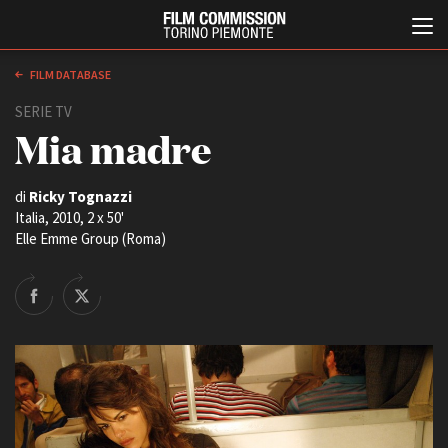
FILM DATABASE
SERIE TV
Mia madre
di
Ricky Tognazzi
Italia, 2010, 2 x 50'
Elle Emme Group (Roma)
Italiano
English
ABOUT
EVENTI, SPECIALI
Chi siamo
Anteprime in Piemonte
Storia della Fondazione
TFI Torino Film Industry -
Production Days
Contatti
Avenue Cove - Erasmus +
La sede
Guarda che storia!
Partner