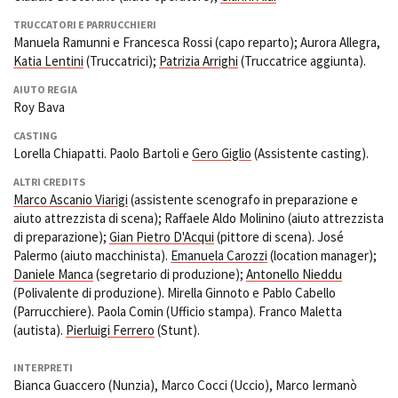
TRUCCATORI E PARRUCCHIERI
Manuela Ramunni e Francesca Rossi (capo reparto); Aurora Allegra,
Katia Lentini
(Truccatrici);
Patrizia Arrighi
(Truccatrice aggiunta).
AIUTO REGIA
Roy Bava
CASTING
Lorella Chiapatti. Paolo Bartoli e
Gero Giglio
(Assistente casting).
ALTRI CREDITS
Marco Ascanio Viarigi
(assistente scenografo in preparazione e
aiuto attrezzista di scena); Raffaele Aldo Molinino (aiuto attrezzista
di preparazione);
Gian Pietro D'Acqui
(pittore di scena). José
Palermo (aiuto macchinista).
Emanuela Carozzi
(location manager);
Daniele Manca
(segretario di produzione);
Antonello Nieddu
(Polivalente di produzione). Mirella Ginnoto e Pablo Cabello
(Parrucchiere). Paola Comin (Ufficio stampa). Franco Maletta
(autista).
Pierluigi Ferrero
(Stunt).
INTERPRETI
Bianca Guaccero (Nunzia), Marco Cocci (Uccio), Marco Iermanò