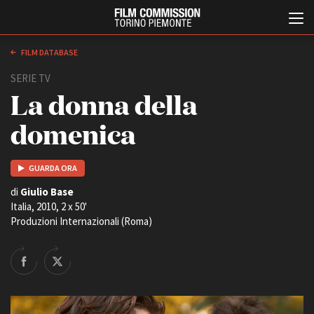
FILM DATABASE
SERIE TV
La donna della
domenica
GUARDA ORA
Italiano
English
di
Giulio Base
Italia, 2010, 2 x 50'
Produzioni Internazionali (Roma)
ABOUT
EVENTI, SPECIALI
Chi siamo
Anteprime in Piemonte
Storia della Fondazione
TFI Torino Film Industry -
Production Days
Contatti
Avenue Cove - Erasmus +
La sede
Guarda che storia!
Partner