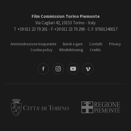
Film Commission Torino Piemonte
Via Cagliari 42, 10153 Torino - Italy
T +39 011 23 79 201 - F +39 011 23 79 298 - C.F. 97601340017
Amministrazione trasparente
Bandi e gare
Contatti
Privacy
Cookie policy
Whistleblowing
Credits
book
Instagram
Youtube
Vimeo
Torino
Regione Piemonte