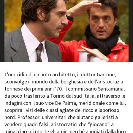
La Grazia - Immagini e
Rete regionale
location della Torino di Paolo
Bilancio sociale
Sorrentino
Amministrazione
Open Day
trasparente
Ciak in TOur!
Bandi e gare
Sostenibilità ambientale
FESTIVAL, MARKETS,
AWARDS
SERVIZI
International Film Festival
Servizi generali
Rotterdam
Location scouting
Berlinale Internationalen
Filmfestspiele Berlin
L’omicidio di un noto architetto, il dottor Garrone,
Spazi nella sede FCTP
Festival de Cannes
sconvolge il mondo della borghesia e dell’aristocrazia
Sala Casting
Biografilm Festival - Bio to B
torinese dei primi anni ’70. Il commissario Santamaria,
Sala Paolo Tenna
Industry Days
da poco trasferito a Torino dal sud Italia, attraverso le
Locarno Film Festival
indagini con il suo vice De Palma, meridionale come lui,
FILM FUNDS
Mostra Internazionale d’Arte
scoprirà i vizi delle classi agiate del ricco e laborioso
Piemonte Film Tv Fund
Cinematografica Venezia
nord. Professori universitari che aiutano galleristi a
Piemonte Film Tv
Toronto International Film
Development Fund
vendere quadri falsi, aristocratici che “giocano” a
Festival
Piemonte Doc Film Fund
minacciare di morte gli amici perché annoiati dalla loro
Festa del Cinema di Roma