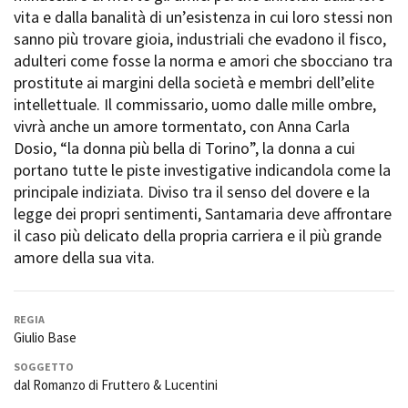
Short Film Fund
vita e dalla banalità di un’esistenza in cui loro stessi non
Torino Film Festival
sanno più trovare gioia, industriali che evadono il fisco,
David di Donatello
PRODUCTION GUIDE
adulteri come fosse la norma e amori che sbocciano tra
Nastri d’Argento
Società di produzione
prostitute ai margini della società e membri dell’elite
Premio Solinas
Strutture di servizio
intellettuale. Il commissario, uomo dalle mille ombre,
Professionisti
vivrà anche un amore tormentato, con Anna Carla
STRUMENTI
Attrici-Attori
Dosio, “la donna più bella di Torino”, la donna a cui
Location - Accedi al tuo
Beginners
profilo
portano tutte le piste investigative indicandola come la
Location - Nuovo utente
principale indiziata. Diviso tra il senso del dovere e la
LOCATION GUIDE
Newsletter
legge dei propri sentimenti, Santamaria deve affrontare
Lavora con noi
il caso più delicato della propria carriera e il più grande
FILM DATABASE
Stage - Tirocini - Scuola e
amore della sua vita.
Lavoro
Elenco Operatori Economici
BOOK DATABASE
per affidamento lavori in
REGIA
economia
Giulio Base
NEWS
SOGGETTO
dal Romanzo di Fruttero & Lucentini
CASTING