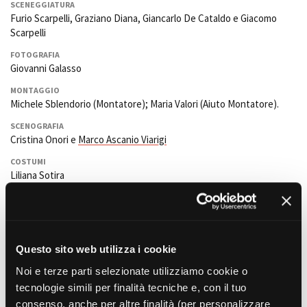
SCENEGGIATURA
Furio Scarpelli, Graziano Diana, Giancarlo De Cataldo e Giacomo
Scarpelli
Amministrazione trasparente
FOTOGRAFIA
Bandi e gare
Giovanni Galasso
Contatti
MONTAGGIO
Privacy
Michele Sblendorio (Montatore); Maria Valori (Aiuto Montatore).
Cookie policy
SCENOGRAFIA
Whistleblowing
Cristina Onori e
Marco Ascanio Viarigi
Credits
COSTUMI
Liliana Sotira
MUSICA ORIGINALE
Andrea Morricone
SUONO
Brando Mosca
, Maurizio Grassi e Daniele Turi (Fonico).Alberto
Questo sito web utilizza i cookie
Padoan e Diego De Santis (Microfonista)
Noi e terze parti selezionate utilizziamo cookie o
OPERATORE
tecnologie simili per finalità tecniche e, con il tuo
Giuseppe Riccobene,
Ezio Gamba
(operatore II unità).Robin
consenso, anche per altre finalità (per personalizzare