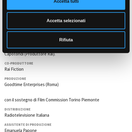
Accetta tutti
s
e
ISPETTORE DI PRODUZIONE
Katia Franco
n
Accetta selezionati
s
ORGANIZZATORE GENERALE
Giorgio Innocenti
o
Rifiuta
PRODUTTORE
Gabriella Buontempo e Massimo Martino per Goodtime srl.Carla
Capotondi (Produttore Rai).
CO-PRODUTTORE
Rai Fiction
PRODUZIONE
Goodtime Enterprises (Roma)
con il sostegno di Film Commission Torino Piemonte
DISTRIBUZIONE
Radiotelevisione Italiana
ASSISTENTE DI PRODUZIONE
Emanuela Papone