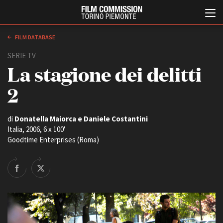
FILM DATABASE
SERIE TV
La stagione dei delitti
2
di
Donatella Maiorca e Daniele Costantini
Italia, 2006, 6 x 100'
Italiano
English
Goodtime Enterprises (Roma)
ABOUT
EVENTI, SPECIALI
Chi siamo
Anteprime in Piemonte
Storia della Fondazione
TFI Torino Film Industry -
Production Days
Contatti
Avenue Cove - Erasmus +
La sede
Guarda che storia!
Partner