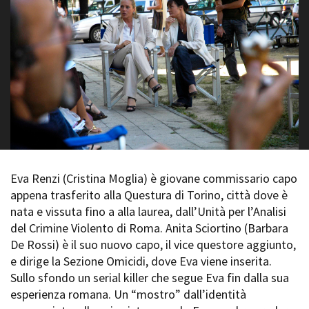
La Grazia - Immagini e
Rete regionale
location della Torino di Paolo
Bilancio sociale
Sorrentino
Amministrazione
Open Day
trasparente
Ciak in TOur!
Bandi e gare
Sostenibilità ambientale
FESTIVAL, MARKETS,
AWARDS
SERVIZI
International Film Festival
Servizi generali
Rotterdam
Location scouting
Berlinale Internationalen
Filmfestspiele Berlin
Spazi nella sede FCTP
Eva Renzi (Cristina Moglia) è giovane commissario capo
Festival de Cannes
Sala Casting
appena trasferito alla Questura di Torino, città dove è
Biografilm Festival - Bio to B
Sala Paolo Tenna
nata e vissuta fino a alla laurea, dall’Unità per l’Analisi
Industry Days
del Crimine Violento di Roma. Anita Sciortino (Barbara
Locarno Film Festival
FILM FUNDS
De Rossi) è il suo nuovo capo, il vice questore aggiunto,
Mostra Internazionale d’Arte
Piemonte Film Tv Fund
e dirige la Sezione Omicidi, dove Eva viene inserita.
Cinematografica Venezia
Piemonte Film Tv
Sullo sfondo un serial killer che segue Eva fin dalla sua
Toronto International Film
Development Fund
Festival
esperienza romana. Un “mostro” dall’identità
Piemonte Doc Film Fund
Festa del Cinema di Roma