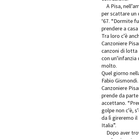
A Pisa, nell’am
per scattare un 
‘67. “Dormite fu
prendere a casa 
Tra loro c’è anc
Canzoniere Pisan
Amministrazione trasparente
B
canzoni di lotta
con un’infanzia d
molto.
Quel giorno nella
Fabio Gismondi.
Canzoniere Pisan
prende da parte 
accettano. “Pren
golpe non c’è, s
da lì gireremo il
Italia”.
Dopo aver trovat