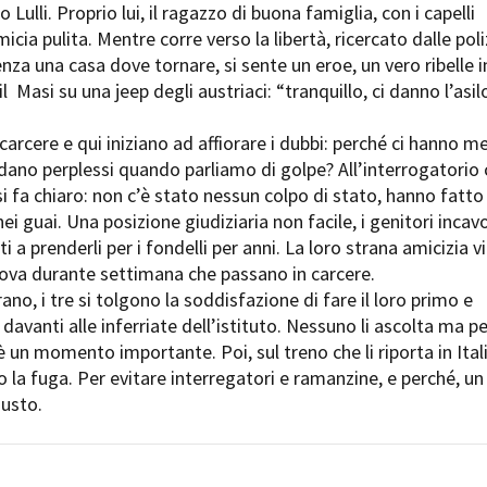
Lulli. Proprio lui, il ragazzo di buona famiglia, con i capelli
micia pulita. Mentre corre verso la libertà, ricercato dalle poli
enza una casa dove tornare, si sente un eroe, un vero ribelle i
il Masi su una jeep degli austriaci: “tranquillo, ci danno l’asil
 carcere e qui iniziano ad affiorare i dubbi: perché ci hanno m
ardano perplessi quando parliamo di golpe? All’interrogatorio
 si fa chiaro: non c’è stato nessun colpo di stato, hanno fatto
i guai. Una posizione giudiziaria non facile, i genitori incavo
ti a prenderli per i fondelli per anni. La loro strana amicizia v
ova durante settimana che passano in carcere.
no, i tre si tolgono la soddisfazione di fare il loro primo e
davanti alle inferriate dell’istituto. Nessuno li ascolta ma pe
un momento importante. Poi, sul treno che li riporta in Itali
 la fuga. Per evitare interregatori e ramanzine, e perché, un 
gusto.