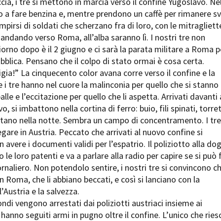
ccia, i tre si mettono in marcia verso il confine Yugoslavo. Ne
 a fare benzina e, mentre prendono un caffè per rimanere sv
mpirsi di soldati che scherzano fra di loro, con le mitragliett
 andando verso Roma, all’alba saranno lì. I nostri tre non
iorno dopo è il 2 giugno e ci sarà la parata militare a Roma p
bblica. Pensano che il colpo di stato ormai è cosa certa.
igia!” La cinquecento color avana corre verso il confine e la
 i tre hanno nel cuore la malinconia per quello che si stanno
alle e l’eccitazione per quello che li aspetta. Arrivati davanti 
, si imbattono nella cortina di ferro: buio, fili spinati, torre
rutano nella notte. Sembra un campo di concentramento. I tre
egare in Austria. Peccato che arrivati al nuovo confine si
 avere i documenti validi per l’espatrio. Il poliziotto alla do
le loro patenti e va a parlare alla radio per capire se si può 
naliero. Non potendolo sentire, i nostri tre si convincono c
n Roma, che li abbiano beccati, e così si lanciano con la
’Austria e la salvezza.
ondi vengono arrestati dai poliziotti austriaci insieme ai
i hanno seguiti armi in pugno oltre il confine. L’unico che ries