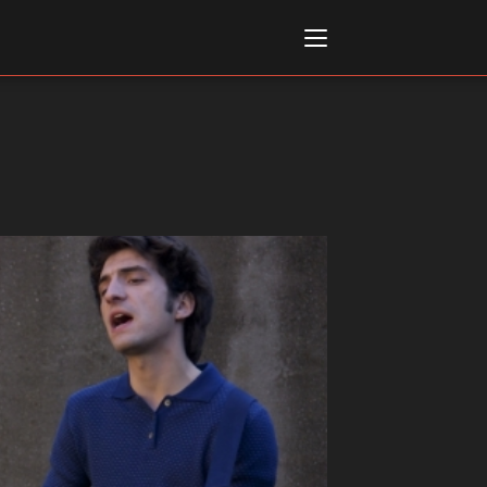
Italiano
English
AL, MARKETS, AWARDS
ional Film Festival Rotterdam
 Internationalen
piele Berlin
 de Cannes
m Festival - Bio to B Industry