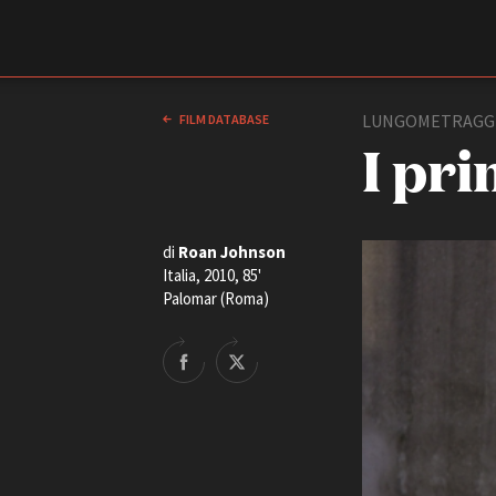
Film Commission
Torino Piemonte
LUNGOMETRAGG
FILM DATABASE
I pri
di
Roan Johnson
Italia, 2010, 85'
Palomar (Roma)
ABOUT
Chi siamo
Storia della Fondazione
Contatti
La sede
Partner