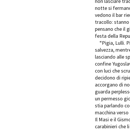
non lasciare tra
notte si fermano
vedono il bar rie
tracollo: stanno
pensano che il g
festa della Repu
“Pigia, Lulli. P
salvezza, mentre
lasciando alle sp
confine Yugoslavo
con luci che sc
decidono di ripi
accorgano di non
guarda perplesso 
un permesso gior
stia parlando co
macchina verso l
Il Masi e il Gism
carabinieri che l