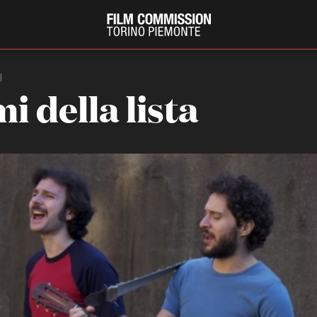
I
mi della lista
PRODUCTION GUIDE
FESTIV
Società di produzione
Internat
Strutture di servizio
Berlinale
Filmfests
Professionisti
Festival
Attrici-Attori
Biografil
Beginners