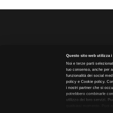
Amministrazione 
Questo sito web utilizza i
Face
Noi e terze parti selezionat
tuo consenso, anche per alt
funzionalità dei social med
policy e Cookie policy. Con
i nostri partner che si occu
Città di 
potrebbero combinarle con 
utilizzo dei loro servizi. P
qualsiasi momento. Puoi acc
tutto”. Chiudendo questa i