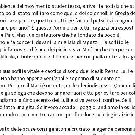
Open Day
biente del movimento studentesco, arriva ¬la notizia che st
Ciak in TOur!
colpo di stato militare come quello dei colonnelli in Grecia de
ori casa per tre, quattro notti. Se fanno il putsch vi vengono
uno per uno.” È questo l’ordine per tutti i ragazzi più esposti
he Pino Masi, un cantautore che ha fondato da poco il
o e fa concerti davanti a migliaia di ragazzi. Ha scritto le
andi e gare
Contatti
Privacy
Cookie policy
Whistleblowing
Credi
 più famose, ed è uno dei più in vista. Ma è anche una person
ifficile, istintivamente diffidente, per cui quella notizia lo ag
 sua soffita vitale e caotica ci sono due liceali: Renzo Lulli e
 Non hanno appena vent’anni e sognano di suonare nel
o. Per loro il Masi è un mito, un leader indiscusso. Quando l
e gli spiega che devono andare fuori città per evitare pericol
diamo la Cinquecento del Lulli e si va verso il confine. Se il
’è fatta una gita. Se invece accade il peggio, andiamo in esili
 mondo con le nostre canzoni per fare luce sulle ingiustizie in
o delle scuse con i genitori e bruciato le agende personali