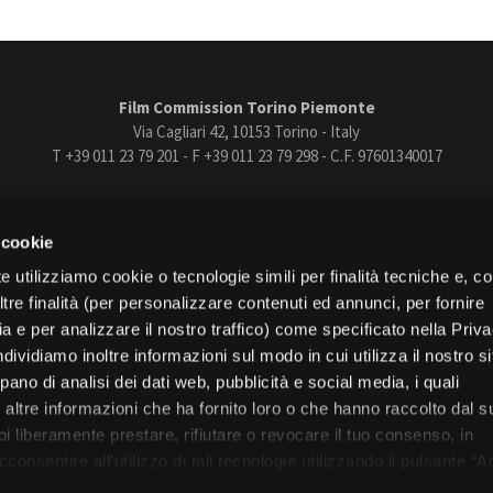
Film Commission Torino Piemonte
Via Cagliari 42, 10153 Torino - Italy
T +39 011 23 79 201 - F +39 011 23 79 298 - C.F. 97601340017
trasparente
Bandi e gare
Contatti
Privacy
Cookie policy
Whistle
 cookie
book
Instagram
Youtube
Vimeo
e utilizziamo cookie o tecnologie simili per finalità tecniche e, con
re finalità (per personalizzare contenuti ed annunci, per fornire
ia e per analizzare il nostro traffico) come specificato nella Priv
dividiamo inoltre informazioni sul modo in cui utilizza il nostro s
pano di analisi dei dati web, pubblicità e social media, i quali
Torino
altre informazioni che ha fornito loro o che hanno raccolto dal s
Regione Piemonte
uoi liberamente prestare, rifiutare o revocare il tuo consenso, in
onsentire all’utilizzo di tali tecnologie utilizzando il pulsante “A
nformativa, continui senza accettare.