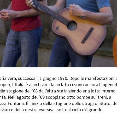
Days
Locarno F
LOCATION GUIDE
Mostra I
e
Cinemato
FILM DATABASE
Toronto I
Festa de
BOOK DATABASE
Torino Fi
David di
NEWS
Nastri d
Premio S
CASTING
STRUME
EVENTI, SPECIALI
Location 
ria vera, successa il 1 giugno 1970. Dopo le manifestazioni 
Anteprime in Piemonte
Location
ioperi, l’Italia è a un bivio: da un lato ci sono ancora l’ingenui
TFI Torino Film Industry - Production
Newslet
ella stagione del ‘68 da l’altra sta iniziando una lotta interna
Days
Lavora c
ta. Nell’agosto del ’69 scoppiano otto bombe sui treni, a
Avenue Cove - Erasmus +
ent Fund
Stage - T
za Fontana. È l’inizio della stagione delle stragi di Stato, de
Guarda che storia!
Elenco O
eviati e della destra eversiva: sotto il cielo c’è grande
La Grazia - Immagini e location della
affidame
Torino di Paolo Sorrentino