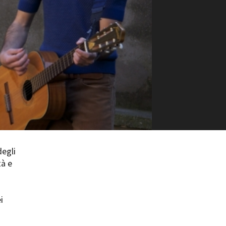
ilm Festival
nternazionale d’Arte
grafica Venezia
nternational Film Festival
l Cinema di Roma
lm Festival
 Donatello
’Argento
olinas
NTI
- Accedi al tuo profilo
degli
 - Nuovo utente
tà e
ter
on noi
irocini - Scuola e Lavoro
i
peratori Economici per
nto lavori in economia