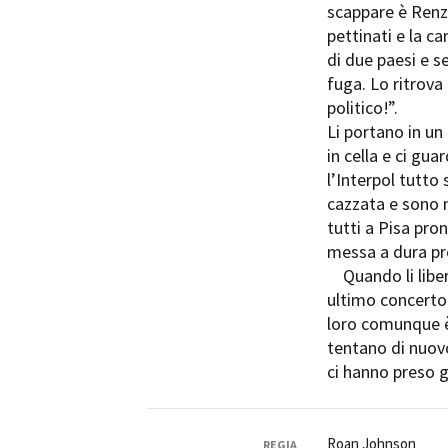
scappare è Renzo 
pettinati e la ca
di due paesi e s
fuga. Lo ritrova 
politico!”.
Li portano in un
in cella e ci gu
l’Interpol tutto
cazzata e sono ne
tutti a Pisa pron
messa a dura pr
Quando li libera
ultimo concerto 
loro comunque è 
tentano di nuovo
ci hanno preso 
Roan Johnson
REGIA