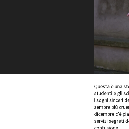
Rete regionale
Bilancio sociale
Amministrazione trasparent
Bandi e gare
Sostenibilità ambientale
SERVIZI
Servizi generali
Location scouting
Spazi nella sede FCTP
Sala Casting
Sala Paolo Tenna
Questa è una sto
studenti e gli sc
FILM FUNDS
i sogni sinceri d
Piemonte Film Tv Fund
sempre più cruen
Piemonte Film Tv Developm
dicembre c’è piaz
Piemonte Doc Film Fund
servizi segreti d
Short Film Fund
confusione.