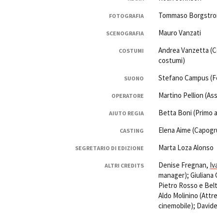
Tommaso Borgstr
FOTOGRAFIA
Mauro Vanzati
SCENOGRAFIA
Andrea Vanzetta (C
COSTUMI
costumi)
Stefano Campus (F
SUONO
Martino Pellion (As
OPERATORE
Betta Boni (Primo a
AIUTO REGIA
Elena Aime (Capog
CASTING
Marta Loza Alonso
SEGRETARIO DI EDIZIONE
Denise Fregnan,
Iv
ALTRI CREDITS
manager); Giuliana 
Pietro Rosso e Belt
Aldo Molinino (Attre
cinemobile); Davide