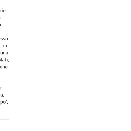
zie
n
o
esso
 con
 una
lati,
iene
r
a,
po’,