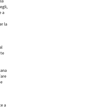
lla
egli,
e a
er la
al
tte
gana
fare
he
ce a