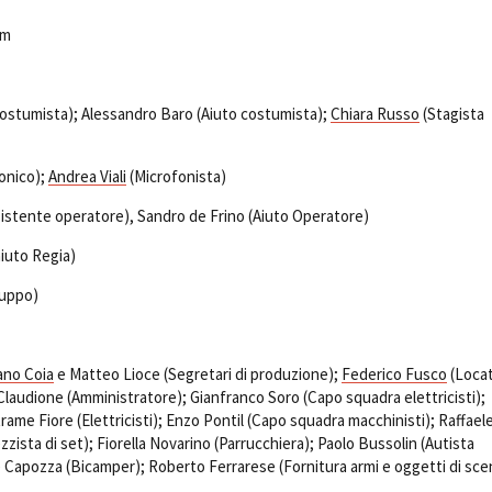
om
ostumista); Alessandro Baro (Aiuto costumista);
Chiara Russo
(Stagista
onico);
Andrea Viali
(Microfonista)
sistente operatore), Sandro de Frino (Aiuto Operatore)
iuto Regia)
ruppo)
ano Coia
e Matteo Lioce (Segretari di produzione);
Federico Fusco
(Loca
Claudione (Amministratore); Gianfranco Soro (Capo squadra elettricisti);
rame Fiore (Elettricisti); Enzo Pontil (Capo squadra macchinisti); Raffael
zzista di set); Fiorella Novarino (Parrucchiera); Paolo Bussolin (Autista
 Capozza (Bicamper); Roberto Ferrarese (Fornitura armi e oggetti di sce