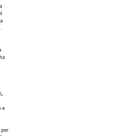
a
l
 a
.
ts
a
ita
i
i,
o e
 per