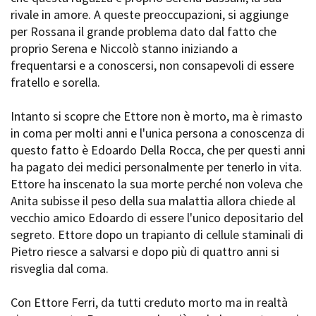
rivale in amore. A queste preoccupazioni, si aggiunge
per Rossana il grande problema dato dal fatto che
proprio Serena e Niccolò stanno iniziando a
Amministrazione trasparente
frequentarsi e a conoscersi, non consapevoli di essere
Bandi e gare
fratello e sorella.
Contatti
Privacy
Intanto si scopre che Ettore non è morto, ma è rimasto
Cookie policy
in coma per molti anni e l'unica persona a conoscenza di
Whistleblowing
questo fatto è Edoardo Della Rocca, che per questi anni
Credits
ha pagato dei medici personalmente per tenerlo in vita.
Ettore ha inscenato la sua morte perché non voleva che
Anita subisse il peso della sua malattia allora chiede al
vecchio amico Edoardo di essere l'unico depositario del
segreto. Ettore dopo un trapianto di cellule staminali di
Pietro riesce a salvarsi e dopo più di quattro anni si
risveglia dal coma.
Con Ettore Ferri, da tutti creduto morto ma in realtà