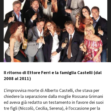
La Grazia - Immagini e
Rete regionale
location della Torino di Paolo
Bilancio sociale
Sorrentino
Amministrazione
Open Day
trasparente
Ciak in TOur!
Bandi e gare
Sostenibilità ambientale
FESTIVAL, MARKETS,
AWARDS
SERVIZI
International Film Festival
Servizi generali
Rotterdam
Location scouting
Berlinale Internationalen
Filmfestspiele Berlin
Spazi nella sede FCTP
Festival de Cannes
Sala Casting
Il ritorno di Ettore Ferri e la famiglia Castelli (dal
Biografilm Festival - Bio to B
Sala Paolo Tenna
Industry Days
2008 al 2011)
Locarno Film Festival
FILM FUNDS
Mostra Internazionale d’Arte
L'improvvisa morte di Alberto Castelli, che stava per
Piemonte Film Tv Fund
Cinematografica Venezia
chiedere la separazione dalla moglie Rossana Grimani
Piemonte Film Tv
Toronto International Film
ed aveva già redatto un testamento in favore dei suoi
Development Fund
Festival
tre figli (Niccolò, Cecilia, Serena), è l'occasione per la
Piemonte Doc Film Fund
Festa del Cinema di Roma