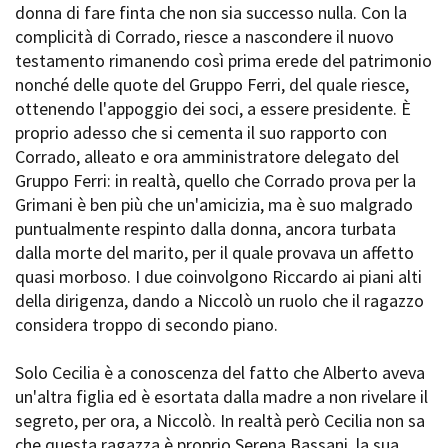
donna di fare finta che non sia successo nulla. Con la
Short Film Fund
Torino Film Festival
complicità di Corrado, riesce a nascondere il nuovo
David di Donatello
testamento rimanendo così prima erede del patrimonio
PRODUCTION GUIDE
Nastri d’Argento
nonché delle quote del Gruppo Ferri, del quale riesce,
Società di produzione
Premio Solinas
ottenendo l'appoggio dei soci, a essere presidente. È
Strutture di servizio
proprio adesso che si cementa il suo rapporto con
Professionisti
STRUMENTI
Corrado, alleato e ora amministratore delegato del
Attrici-Attori
Location - Accedi al tuo
Gruppo Ferri: in realtà, quello che Corrado prova per la
Beginners
profilo
Grimani è ben più che un'amicizia, ma è suo malgrado
Location - Nuovo utente
puntualmente respinto dalla donna, ancora turbata
LOCATION GUIDE
Newsletter
dalla morte del marito, per il quale provava un affetto
Lavora con noi
quasi morboso. I due coinvolgono Riccardo ai piani alti
FILM DATABASE
Stage - Tirocini - Scuola e
Lavoro
della dirigenza, dando a Niccolò un ruolo che il ragazzo
Elenco Operatori Economici
considera troppo di secondo piano.
BOOK DATABASE
per affidamento lavori in
economia
Solo Cecilia è a conoscenza del fatto che Alberto aveva
NEWS
un'altra figlia ed è esortata dalla madre a non rivelare il
segreto, per ora, a Niccolò. In realtà però Cecilia non sa
CASTING
che questa ragazza è proprio Serena Bassani, la sua