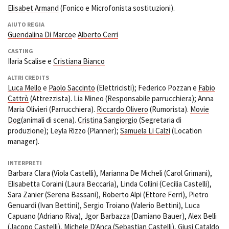
Elisabet Armand
(Fonico e Microfonista sostituzioni).
AIUTO REGIA
Guendalina Di Marco
e
Alberto Cerri
CASTING
Ilaria Scalise e
Cristiana Bianco
ALTRI CREDITS
Luca Mello
e
Paolo Saccinto
(Elettricisti); Federico Pozzan e
Fabio
Cattrò
(Attrezzista). Lia Mineo (Responsabile parrucchiera); Anna
Maria Olivieri (Parrucchiera).
Riccardo Olivero
(Rumorista).
Movie
Dog
(animali di scena).
Cristina Sangiorgio
(Segretaria di
produzione); Leyla Rizzo (Planner);
Samuela Li Calzi
(Location
manager).
INTERPRETI
Barbara Clara (Viola Castelli), Marianna De Micheli (Carol Grimani),
Elisabetta Coraini (Laura Beccaria), Linda Collini (Cecilia Castelli),
Sara Zanier (Serena Bassani), Roberto Alpi (Ettore Ferri), Pietro
Genuardi (Ivan Bettini), Sergio Troiano (Valerio Bettini), Luca
Capuano (Adriano Riva), Jgor Barbazza (Damiano Bauer), Alex Belli
(Jacopo Castelli), Michele D'Anca (Sebastian Castelli), Giusi Cataldo