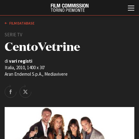
FILM DATABASE
SERIE TV
CentoVetrine
di
vari registi
Italia, 2010, 1400 x 30'
Aran Endemol S.p.A., Mediavivere
Italiano
English
ABOUT
EVENTI, SPECIALI
Chi siamo
Anteprime in Piemonte
Storia della Fondazione
TFI Torino Film Industry -
Production Days
Contatti
Avenue Cove - Erasmus +
La sede
Guarda che storia!
Partner