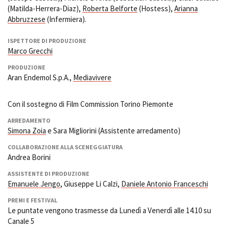
(Matilda-Herrera-Diaz),
Roberta Belforte
(Hostess),
Arianna
Abbruzzese
(Infermiera).
ISPETTORE DI PRODUZIONE
Marco Grecchi
PRODUZIONE
Aran Endemol S.p.A.,
Mediavivere
Con il sostegno di Film Commission Torino Piemonte
ARREDAMENTO
Simona Zoia
e Sara Migliorini (Assistente arredamento)
COLLABORAZIONE ALLA SCENEGGIATURA
Andrea Borini
ASSISTENTE DI PRODUZIONE
Emanuele Jengo
, Giuseppe Li Calzi,
Daniele Antonio Franceschi
PREMI E FESTIVAL
Le puntate vengono trasmesse da Lunedì a Venerdì alle 14.10 su
Canale 5