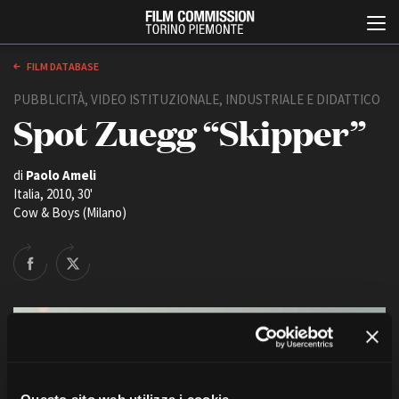
FILM DATABASE
PUBBLICITÀ, VIDEO ISTITUZIONALE, INDUSTRIALE E DIDATTICO
Spot Zuegg “Skipper”
di
Paolo Ameli
Italia, 2010, 30'
Cow & Boys (Milano)
Italiano
English
ABOUT
EVENTI, SPECIALI
Chi siamo
Anteprime in Piemonte
Storia della Fondazione
TFI Torino Film Industry -
Production Days
Contatti
Avenue Cove - Erasmus +
La sede
Guarda che storia!
Partner