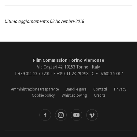
Ultimo aggiornamento: 08 Novembre 2018
Film Commission Torino Piemonte
Via Cagliari 42, 10153 Torino - Italy
T +39 011 23 79 201 - F +39 011 23 79 298 - C.F. 97601340017
Amministrazione trasparente
Bandi e gare
Contatti
Privacy
Cookie policy
Whistleblowing
Credits
book
Instagram
Youtube
Vimeo