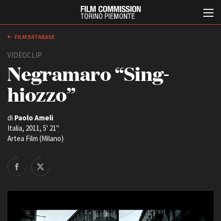
FILM DATABASE
VIDEOCLIP
Negramaro “Sing-
hiozzo”
di
Paolo Ameli
Italia, 2011, 5' 21''
Italiano
English
Artea Film (Milano)
ABOUT
EVENTI, SPECIALI
Chi siamo
Anteprime in Piemonte
Storia della Fondazione
TFI Torino Film Industry -
Production Days
Contatti
Avenue Cove - Erasmus +
La sede
Guarda che storia!
Partner