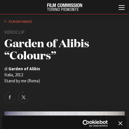
FILM DATABASE
VIDEOCLIP
Garden of Alibis
“Colours”
di
Garden of Alibis
Italia, 2012
Italiano
English
Stand by me (Roma)
ABOUT
EVENTI, SPECIALI
Chi siamo
Anteprime in Piemonte
Storia della Fondazione
TFI Torino Film Industry -
Production Days
Contatti
Avenue Cove - Erasmus +
La sede
Guarda che storia!
Partner