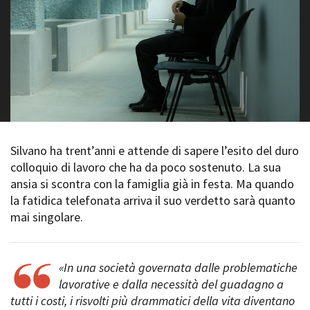
La Grazia - Immagini e
Rete regionale
location della Torino di Paolo
Bilancio sociale
Sorrentino
Amministrazione
Open Day
trasparente
Ciak in TOur!
Bandi e gare
Sostenibilità ambientale
FESTIVAL, MARKETS,
AWARDS
SERVIZI
International Film Festival
Servizi generali
Rotterdam
Silvano ha trent’anni e attende di sapere l’esito del duro
Location scouting
Berlinale Internationalen
colloquio di lavoro che ha da poco sostenuto. La sua
Filmfestspiele Berlin
Spazi nella sede FCTP
ansia si scontra con la famiglia già in festa. Ma quando
Festival de Cannes
Sala Casting
la fatidica telefonata arriva il suo verdetto sarà quanto
Biografilm Festival - Bio to B
Sala Paolo Tenna
mai singolare.
Industry Days
Locarno Film Festival
FILM FUNDS
Mostra Internazionale d’Arte
Piemonte Film Tv Fund
Cinematografica Venezia
«In una società governata dalle problematiche
Piemonte Film Tv
Toronto International Film
lavorative e dalla necessità del guadagno a
Development Fund
Festival
tutti i costi, i risvolti più drammatici della vita diventano
Piemonte Doc Film Fund
Festa del Cinema di Roma