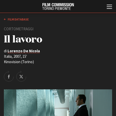
FILM DATABASE
CORTOMETRAGGI
Il lavoro
di
Lorenzo De Nicola
Italia, 2007, 15'
Kinovision (Torino)
Italiano
English
ABOUT
EVENTI, SPECIALI
Chi siamo
Anteprime in Piemonte
Storia della Fondazione
TFI Torino Film Industry -
Production Days
Contatti
Avenue Cove - Erasmus +
La sede
Guarda che storia!
Partner