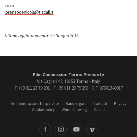
EMAIL
lorenzodenicola@tiscali.it
Ultimo aggiornamento: 29 Giugno 2015
Film Commission Torino Piemonte
Via Cagliari 42, 10153 Torino - Italy
T +39 011 23 79 201 - F +39 011 23 79 298 - C.F. 97601340017
Amministrazione trasparente
Bandi e gare
Contatti
Privacy
Cookie policy
Whistleblowing
Credits
book
Instagram
Youtube
Vimeo