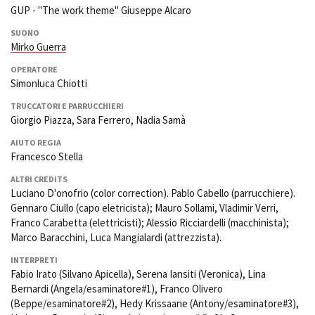
GUP - "The work theme" Giuseppe Alcaro
SUONO
Mirko Guerra
Amministrazione trasparente
Bandi e gare
OPERATORE
Contatti
Simonluca Chiotti
Privacy
TRUCCATORI E PARRUCCHIERI
Cookie policy
Giorgio Piazza, Sara Ferrero, Nadia Samà
Whistleblowing
AIUTO REGIA
Credits
Francesco Stella
ALTRI CREDITS
Luciano D'onofrio (color correction). Pablo Cabello (parrucchiere).
Gennaro Ciullo (capo eletricista); Mauro Sollami, Vladimir Verri,
Franco Carabetta (elettricisti); Alessio Ricciardelli (macchinista);
Marco Baracchini, Luca Mangialardi (attrezzista).
INTERPRETI
Fabio Irato (Silvano Apicella), Serena Iansiti (Veronica), Lina
Bernardi (Angela/esaminatore#1), Franco Olivero
(Beppe/esaminatore#2), Hedy Krissaane (Antony/esaminatore#3),