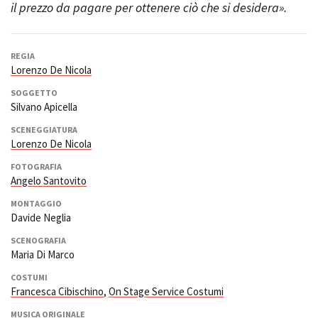
il prezzo da pagare per ottenere ciò che si desidera».
Short Film Fund
Torino Film Festival
David di Donatello
PRODUCTION GUIDE
Nastri d’Argento
REGIA
Società di produzione
Premio Solinas
Lorenzo De Nicola
Strutture di servizio
SOGGETTO
Professionisti
STRUMENTI
Silvano Apicella
Attrici-Attori
Location - Accedi al tuo
Beginners
profilo
SCENEGGIATURA
Lorenzo De Nicola
Location - Nuovo utente
LOCATION GUIDE
Newsletter
FOTOGRAFIA
Angelo Santovito
Lavora con noi
FILM DATABASE
Stage - Tirocini - Scuola e
MONTAGGIO
Lavoro
Davide Neglia
Elenco Operatori Economici
BOOK DATABASE
per affidamento lavori in
SCENOGRAFIA
economia
Maria Di Marco
NEWS
COSTUMI
Francesca Cibischino
,
On Stage Service Costumi
CASTING
MUSICA ORIGINALE