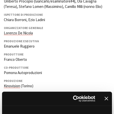
Umberto Procopio (Giancarlo/esaminatore#4), Ola Cavagna
(Teresa), Stefano Lomen (Massimino), Camillo Milli (nonno Elio)
ISPETTORE DI PRODUZIONE
Chiara Borroni, Ezio Ladini
ORGANIZZATORE GENERALE
Lorenzo De Nicola
PRODUZIONE ESECUTIVA
Emanuele Ruggiero
PRODUTTORE
Franco Oberto
CO-PRODUTTORE
Pomona Autoproduzioni
PRODUZIONE
Kinovision
(Torino)
con il sostegno di Film Commission Torino Piemonte
DISTRIBUZIONE
Pomona Entertainment (Torino)